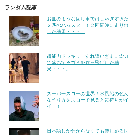
ランダム記事
お皿のような回し車ではしゃぎすぎた
２匹のハムスター！２匹同時に走り出
した結果・・・。
超能力ドッキリ！すれ違いざまに念力
で落ちてるゴミを吹っ飛ばした結
果・・・。
スーパースローの世界！水風船の色ん
な割り方をスローで見ると気持ちがイ
イ！！
日本語しか分からなくても楽しめる世