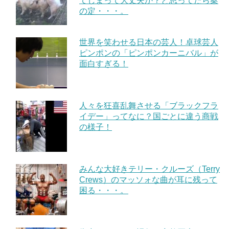
てしまって大丈夫か？と思ってたら案
の定・・・。
世界を笑わせる日本の芸人！卓球芸人
ピンポンの「ピンポンカーニバル」が
面白すぎる！
人々を狂喜乱舞させる「ブラックフラ
イデー」ってなに？国ごとに違う商戦
の様子！
みんな大好きテリー・クルーズ（Terry
Crews）のマッソォな曲が耳に残って
困る・・・。