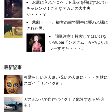
お尻に入れたロケット花火を飛ばすおバカ
チャレンジ！こんなデカいの大丈夫
か・・・？
悲劇・・・。観客の前で闘牛に襲われ裸に
された男。
閲覧注意！検索してはいけな
いvtuber「ンヌグム」がやはりホ
ラーすぎた・・・。
最新記事
可愛らしいお人形が呪いの人形に・・・無駄に
スゴイ「リメイク術」
ガスボンベで自作バイク！？危険すぎる発明
王！