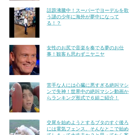
話題沸騰中！スーパーでヨーデルを歌
う謎の少年に海外が夢中になって
る！？
女性のお尻で音楽を奏でる夢のお仕
事！観客も思わずニヤニヤ
苦手な人には心臓に悪すぎる絶叫マシ
ンで失神！世界中の絶叫マシン動画か
らランキング形式で６組ご紹介！
交尾を始めようとするブタのすぐ後ろ
には電気フェンス。そんなとこで始め