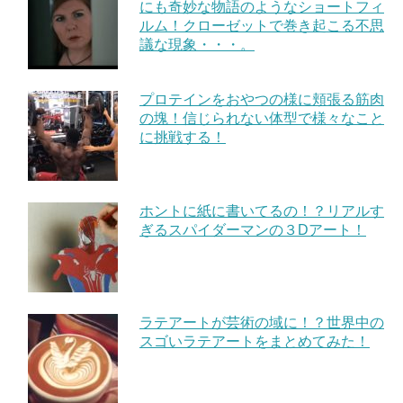
にも奇妙な物語のようなショートフィ
ルム！クローゼットで巻き起こる不思
議な現象・・・。
プロテインをおやつの様に頬張る筋肉
の塊！信じられない体型で様々なこと
に挑戦する！
ホントに紙に書いてるの！？リアルす
ぎるスパイダーマンの３Dアート！
ラテアートが芸術の域に！？世界中の
スゴいラテアートをまとめてみた！