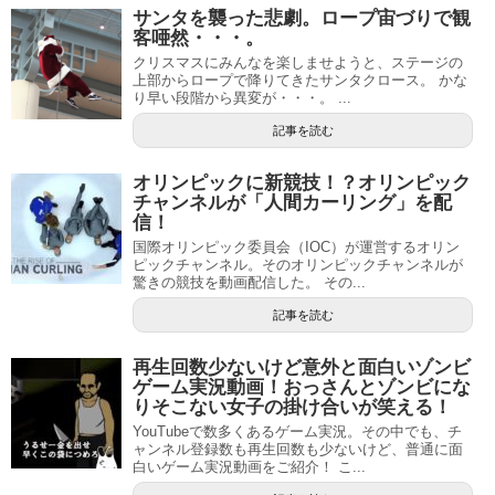
サンタを襲った悲劇。ロープ宙づりで観
客唖然・・・。
クリスマスにみんなを楽しませようと、ステージの
上部からロープで降りてきたサンタクロース。 かな
り早い段階から異変が・・・。 ...
記事を読む
オリンピックに新競技！？オリンピック
チャンネルが「人間カーリング」を配
信！
国際オリンピック委員会（IOC）が運営するオリン
ピックチャンネル。そのオリンピックチャンネルが
驚きの競技を動画配信した。 その...
記事を読む
再生回数少ないけど意外と面白いゾンビ
ゲーム実況動画！おっさんとゾンビにな
りそこない女子の掛け合いが笑える！
YouTubeで数多くあるゲーム実況。その中でも、チ
ャンネル登録数も再生回数も少ないけど、普通に面
白いゲーム実況動画をご紹介！ こ...