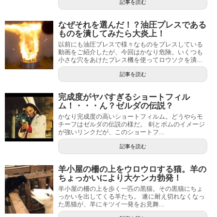
記事を読む
なぜそれを選んだ！？油圧プレスである
ものを潰してみたら大炎上！
以前にも油圧プレスで様々なものをプレスしている
動画をご紹介したが、今回はかなり危険。いくつも
小さな穴をあけたプレス機を使ってロウソクを潰...
記事を読む
完成度がヤバすぎるショートフィル
ム！・・・ん？ゼルダの伝説？
かなり完成度の高いショートフィルム。どうやらモ
チーフはゼルダの伝説の様だ。 剣とボムのイメージ
が強いリンクだが、このショートフ...
記事を読む
羊小屋の柵の上をウロウロする猫。羊の
ちょっかいにより大ケンカ勃発！
羊小屋の柵の上を歩く一匹の黒猫。その黒猫にちょ
っかいを出してくる羊たち。 遂に耐え切れなくなっ
た黒猫が、羊にキツイ一発をお見舞...