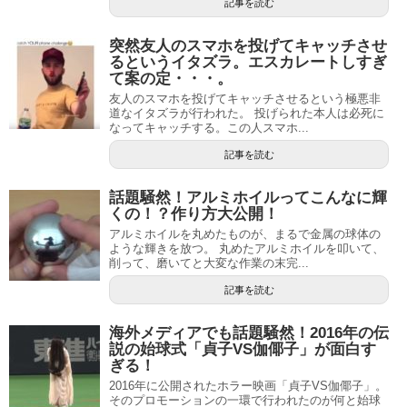
記事を読む
突然友人のスマホを投げてキャッチさせ
るというイタズラ。エスカレートしすぎ
て案の定・・・。
友人のスマホを投げてキャッチさせるという極悪非
道なイタズラが行われた。 投げられた本人は必死に
なってキャッチする。この人スマホ...
記事を読む
話題騒然！アルミホイルってこんなに輝
くの！？作り方大公開！
アルミホイルを丸めたものが、まるで金属の球体の
ような輝きを放つ。 丸めたアルミホイルを叩いて、
削って、磨いてと大変な作業の末完...
記事を読む
海外メディアでも話題騒然！2016年の伝
説の始球式「貞子VS伽倻子」が面白す
ぎる！
2016年に公開されたホラー映画「貞子VS伽倻子」。
そのプロモーションの一環で行われたのが何と始球