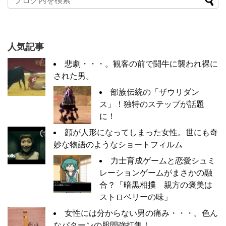
人気記事
悲劇・・・。観客の前で闘牛に襲われ裸に
された男。
部族伝統の「ザウリダン
ス」！独特のステップが話題
に！
顔が人形になってしまった女性。世にも奇
妙な物語のようなショートフィルム
力士育成ゲームと恋愛シュミ
レーションゲームがまさかの融
合？「暗黒相撲 親方の褒美は
ストロベリーの味」
女性には分からない男の痛み・・・。色ん
なパターンの股間強打集！