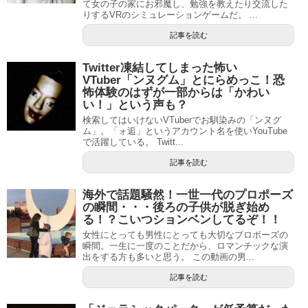
て女の子の家にお邪魔し、勉強を教えたり交流した
りするVRのシミュレーションゲームだ。 ...
記事を読む
Twitter凍結してしまった怖い
VTuber「ンヌグム」とにらめっこ！恐
怖体験のはずが一部からは「かわい
い！」という声も？
検索してはいけないVTuberでお馴染みの「ンヌグ
ム」。「ォ逅」というアカウント名を使いYouTube
で活躍している。 Twitt...
記事を読む
海外で話題騒然！一世一代のプロポーズ
の瞬間・・・後ろの子供が脱ぎ始め
る！？こいつションベンしてるぞ！！
女性にとっても男性にとっても大切なプロポーズの
瞬間。一生に一度のことだから、ロマンチックな演
出をする方も多いと思う。 この動画の男...
記事を読む