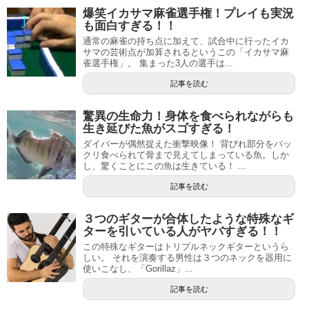
爆笑イカサマ麻雀選手権！プレイも実況
も面白すぎる！！
通常の麻雀の持ち点に加えて、試合中に行ったイカ
サマの芸術点が加算されるというこの「イカサマ麻
雀選手権」。 集まった3人の選手は...
記事を読む
驚異の生命力！身体を食べられながらも
生き延びた魚がスゴすぎる！
ダイバーが偶然捉えた衝撃映像！ 背びれ部分をバッ
クリ食べられて骨まで見えてしまっている魚。しか
し、驚くことにこの魚は生きている！ ...
記事を読む
３つのギターが合体したような特殊なギ
ターを引いている人がヤバすぎる！！
この特殊なギターはトリプルネックギターというら
しい。 それを演奏する男性は３つのネックを器用に
使いこなし、「Gorillaz」...
記事を読む