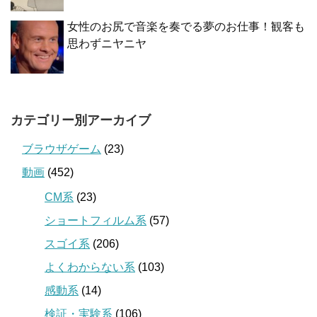
女性のお尻で音楽を奏でる夢のお仕事！観客も
思わずニヤニヤ
カテゴリー別アーカイブ
ブラウザゲーム
(23)
動画
(452)
CM系
(23)
ショートフィルム系
(57)
スゴイ系
(206)
よくわからない系
(103)
感動系
(14)
検証・実験系
(106)