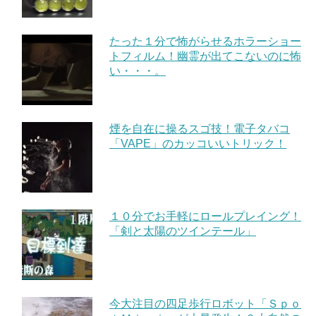
たった１分で怖がらせるホラーショー
トフィルム！幽霊が出てこないのに怖
い・・・。
煙を自在に操るスゴ技！電子タバコ
「VAPE」のカッコいいトリック！
１０分でお手軽にロールプレイング！
「剣と太陽のツインテール」
今大注目の四足歩行ロボット「Ｓｐｏ