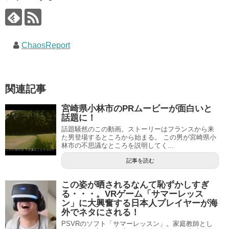
ChaosReport
関連記事
宮崎県小林市のPRムービーが面白いと
話題に！
話題騒然のこの動画。ストーリーはフランスから来
た男登場するところから始まる。 この男が宮崎県小
林市の不思議なところを説明してく...
記事を読む
この姿が晒されるなんて恥ずかしすぎ
る・・・。VRゲーム「サマーレッス
ン」に大興奮する日本人プレイヤーが海
外でネタにされる！
PSVRのソフト「サマーレッスン」。家庭教師とし