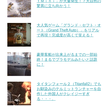
ｔＭｉｎｉ」が大量発生！？大自然の
驚異に立ち向かう！
大人気ゲーム「グランド・セフト・オ
ート（Grand Theft Auto）」をリアル
で再現！完成度が高くて笑える！
豪華客船が出来上がるまでの一部始
終！まるでプラモデルみたいと話題
に！
タイタンフォール２（Titanfall2）でも
お馴染みのテルミットランチャーを自
作した外国人がクレイジーすぎ
る・・・。