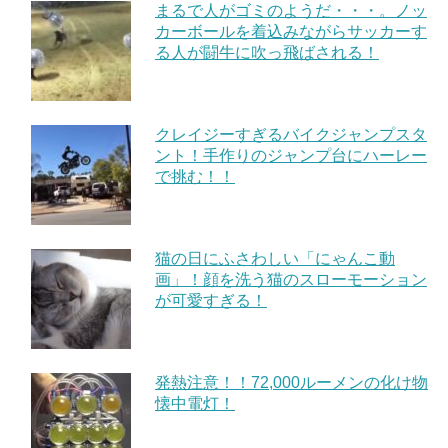
まるで人がゴミのようだ・・・。ノッ
カーボールを着込みながらサッカーす
る人が闘牛に吹っ飛ばされる！
クレイジーすぎるバイクジャンプスタ
ント！手作りのジャンプ台にハーレー
で挑む！！
猫の日にふさわしい「にゃんこ動
画」！顔を洗う猫のスローモーション
が可愛すぎる！
発熱注意！！72,000ルーメンの化け物
懐中電灯！