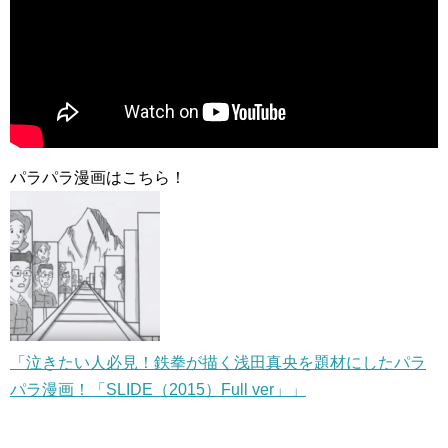
パラパラ漫画はこちら！
「泣きたい人必見！鉄拳が描く浅田真央を題材にしたパラ
パラ漫画！「SLIDE（2015）Full ver」」