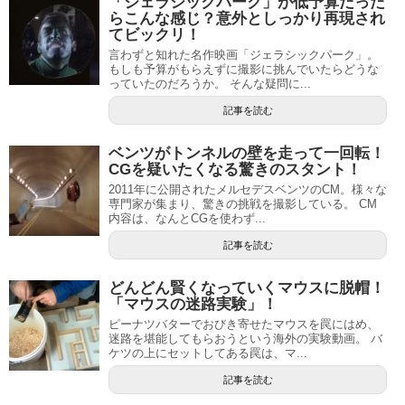
「ジェラシックパーク」が低予算だった
らこんな感じ？意外としっかり再現され
てビックリ！
言わずと知れた名作映画「ジェラシックパーク」。
もしも予算がもらえずに撮影に挑んでいたらどうな
っていたのだろうか。 そんな疑問に...
記事を読む
ベンツがトンネルの壁を走って一回転！
CGを疑いたくなる驚きのスタント！
2011年に公開されたメルセデスベンツのCM。様々な
専門家が集まり、驚きの挑戦を撮影している。 CM
内容は、なんとCGを使わず...
記事を読む
どんどん賢くなっていくマウスに脱帽！
「マウスの迷路実験」！
ピーナツバターでおびき寄せたマウスを罠にはめ、
迷路を堪能してもらおうという海外の実験動画。 バ
ケツの上にセットしてある罠は、マ...
記事を読む