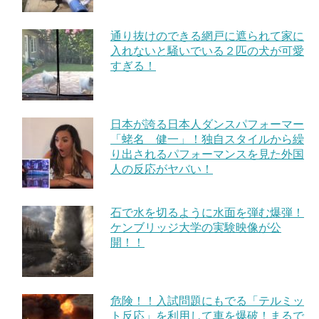
通り抜けのできる網戸に遮られて家に
入れないと騒いでいる２匹の犬が可愛
すぎる！
日本が誇る日本人ダンスパフォーマー
「蛯名 健一」！独自スタイルから繰
り出されるパフォーマンスを見た外国
人の反応がヤバい！
石で水を切るように水面を弾む爆弾！
ケンブリッジ大学の実験映像が公
開！！
危険！！入試問題にもでる「テルミッ
ト反応」を利用して車を爆破！まるで