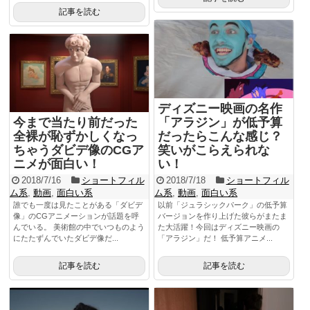
記事を読む
ディズニー映画の名作
今まで当たり前だった
「アラジン」が低予算
全裸が恥ずかしくなっ
だったらこんな感じ？
ちゃうダビデ像のCGア
笑いがこらえられな
ニメが面白い！
い！
2018/7/16
ショートフィル
2018/7/18
ショートフィル
ム系
,
動画
,
面白い系
ム系
,
動画
,
面白い系
誰でも一度は見たことがある「ダビデ
以前「ジュラシックパーク」の低予算
像」のCGアニメーションが話題を呼
バージョンを作り上げた彼らがまたま
んでいる。 美術館の中でいつものよう
た大活躍！今回はディズニー映画の
にたたずんでいたダビデ像だ...
「アラジン」だ！ 低予算アニメ...
記事を読む
記事を読む