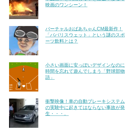
映画のワンシーン！
バーチャルおばあちゃんCM最新作！
「ババリスウェット」という謎のスポ
ーツ飲料とは？
小さい画面に安っぽいデザインなのに
時間を忘れて遊んでしまう「野球部物
語」
衝撃映像！車の自動ブレーキシステム
の実験中に起きてはならない事故が発
生・・・。