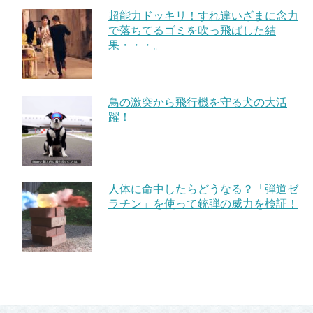
超能力ドッキリ！すれ違いざまに念力
で落ちてるゴミを吹っ飛ばした結
果・・・。
鳥の激突から飛行機を守る犬の大活
躍！
人体に命中したらどうなる？「弾道ゼ
ラチン」を使って銃弾の威力を検証！