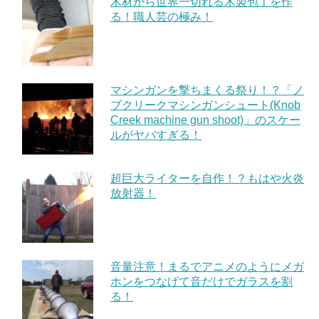
木材から世界一切れる木製包丁を作
る！職人芸の極み！
マシンガンを撃ちまくる祭り！？「ノ
ブクリークマシンガンシュート(Knob
Creek machine gun shoot)」のスケー
ルがヤバすぎる！
超巨大ライターを自作！？もはや火炎
放射器！
音量注意！まるでアニメのようにメガ
ホンをつなげて音だけでガラスを割
る！