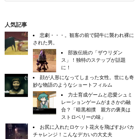
人気記事
悲劇・・・。観客の前で闘牛に襲われ裸に
された男。
部族伝統の「ザウリダン
ス」！独特のステップが話題
に！
顔が人形になってしまった女性。世にも奇
妙な物語のようなショートフィルム
力士育成ゲームと恋愛シュミ
レーションゲームがまさかの融
合？「暗黒相撲 親方の褒美は
ストロベリーの味」
お尻に入れたロケット花火を飛ばすおバカ
チャレンジ！こんなデカいの大丈夫