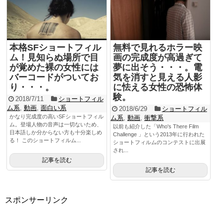
本格SFショートフィル
無料で見れるホラー映
ム！見知らぬ場所で目
画の完成度が高過ぎて
が覚めた裸の女性には
夢に出そう・・・。電
バーコードがついてお
気を消すと見える人影
り・・・。
に怯える女性の恐怖体
験。
2018/7/11
ショートフィル
ム系
,
動画
,
面白い系
2018/6/29
ショートフィル
かなり完成度の高いSFショートフィル
ム系
,
動画
,
衝撃系
ム。登場人物の音声は一切ないため、
以前も紹介した「Who's There Film
日本語しか分からない方も十分楽しめ
Challenge 」という2013年に行われた
る！ このショートフィルム...
ショートフィルムのコンテストに出展
され...
記事を読む
記事を読む
スポンサーリンク