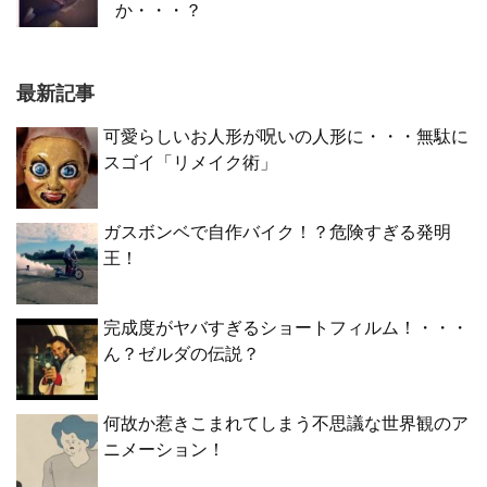
か・・・？
最新記事
可愛らしいお人形が呪いの人形に・・・無駄に
スゴイ「リメイク術」
ガスボンベで自作バイク！？危険すぎる発明
王！
完成度がヤバすぎるショートフィルム！・・・
ん？ゼルダの伝説？
何故か惹きこまれてしまう不思議な世界観のア
ニメーション！