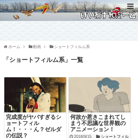
ホーム
動画
ショートフィルム系
「
ショートフィルム系
」
一覧
完成度がヤバすぎるシ
何故か惹きこまれてし
ョートフィル
まう不思議な世界観の
ム！・・・ん？ゼルダ
アニメーション！
の伝説？
2018/9/15
ショートフィル