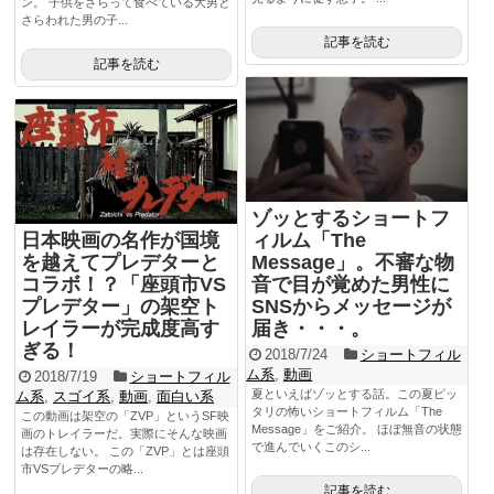
ン。 子供をさらって食べている大男と
さらわれた男の子...
記事を読む
記事を読む
ゾッとするショートフ
日本映画の名作が国境
ィルム「The
を越えてプレデターと
Message」。不審な物
コラボ！？「座頭市VS
音で目が覚めた男性に
プレデター」の架空ト
SNSからメッセージが
レイラーが完成度高す
届き・・・。
ぎる！
2018/7/24
ショートフィル
ム系
,
動画
2018/7/19
ショートフィル
夏といえばゾッとする話。この夏ピッ
ム系
,
スゴイ系
,
動画
,
面白い系
タリの怖いショートフィルム「The
この動画は架空の「ZVP」というSF映
Message」をご紹介。 ほぼ無音の状態
画のトレイラーだ。実際にそんな映画
で進んでいくこのシ...
は存在しない。 この「ZVP」とは座頭
市VSプレデターの略...
記事を読む