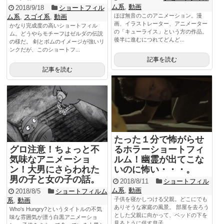
ム系
,
動画
2018/9/18
ショートフィル
ほぼ無音のこのアニメーション。漫
ム系
,
スゴイ系
,
動画
画、イラストレーター、アニメーター
かなり完成度の高いショートフィル
の「キューライス」という方の作品。
ム。どうやらモチーフはゼルダの伝説
後半に進むにつれてどんど...
の様だ。 剣とボムのイメージが強いリ
ンクだが、このショートフ...
記事を読む
記事を読む
たった１分で怖がらせ
グロ注意！ちょっと不
るホラーショートフィ
気味なアニメーショ
ルム！幽霊が出てこな
ン！大男にさらわれた
いのに怖い・・・。
男の子と女の子の話。
2018/8/11
ショートフィル
ム系
,
動画
2018/8/5
ショートフィルム
子供を寝かしつける父親。どこにでも
系
,
動画
ありそうな家庭の風景。 部屋を去ろう
Who's Hungry?というタイトルの不気
とした父親に向かって、ベッドの下を
味な雰囲気が漂う白黒アニメーショ
見るように促す息子。 ...