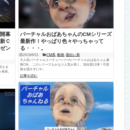
開幕
バーチャルおばあちゃんのCMシリーズ
新Ｃ
最新作！やっぱり色々やっちゃって
ゼン
る・・・。
2018/6/11
CM系
,
動画
,
面白い系
大人気バーチャルユーチューバーのバーチャルおばあちゃん最
新CM。 このシリーズもかなり人気が高く、現在第11弾！不謹
控える
慎を隠さずにや...
Ｍを発表。
記事を読む