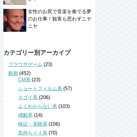
女性のお尻で音楽を奏でる夢
のお仕事！観客も思わずニヤ
ニヤ
カテゴリー別アーカイブ
ブラウザゲーム
(23)
動画
(452)
CM系
(23)
ショートフィルム系
(57)
スゴイ系
(206)
よくわからない系
(103)
感動系
(14)
検証・実験系
(106)
気持ちイイ系
(70)