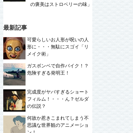
の褒美はストロベリーの味」
最新記事
可愛らしいお人形が呪いの人
形に・・・無駄にスゴイ「リ
メイク術」
ガスボンベで自作バイク！？
危険すぎる発明王！
完成度がヤバすぎるショート
フィルム！・・・ん？ゼルダ
の伝説？
何故か惹きこまれてしまう不
思議な世界観のアニメーショ
ン！