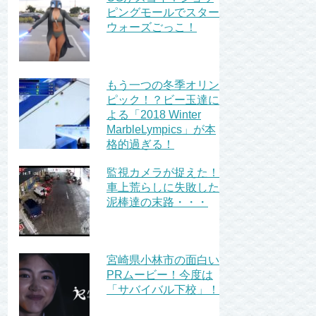
ピングモールでスター
ウォーズごっこ！
もう一つの冬季オリン
ピック！？ビー玉達に
よる「2018 Winter
MarbleLympics」が本
格的過ぎる！
監視カメラが捉えた！
車上荒らしに失敗した
泥棒達の末路・・・
宮崎県小林市の面白い
PRムービー！今度は
「サバイバル下校」！