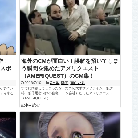
作！
海外のCMが面白い！誤解を招いてしま
スポ
う瞬間を集めたアメリクエスト
（AMERIQUEST）のCM集！
2018/7/10
CM系
,
動画
,
面白い系
からヤバい
すでに閉鎖してしまったが、海外の大手サブプライム（低所
ロディする
得・低信用者向けの住宅ローン会社）だったアメリクエスト
（AMERIQUEST）。こ...
記事を読む