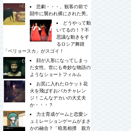
悲劇・・・。観客の前で
闘牛に襲われ裸にされた男。
どうやって動
いてるの！？不
思議な動きをす
るロシア舞踏
「ベリョースカ」がスゴイ！
顔が人形になってしまっ
た女性。世にも奇妙な物語の
ようなショートフィルム
お尻に入れたロケット花
火を飛ばすおバカチャレン
ジ！こんなデカいの大丈夫
か・・・？
力士育成ゲームと恋愛シ
ュミレーションゲームがまさ
かの融合？「暗黒相撲 親方