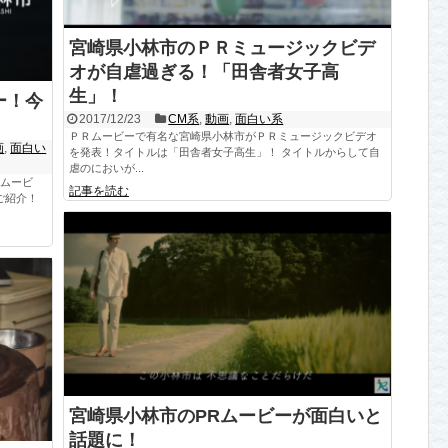
宮崎県小林市のＰＲミュージックビデ
オが自虐過ぎる！「田舎者女子高
生」！
ー！今
2017/12/23
CM系
,
動画
,
面白い系
ＰＲムービーで有名な宮崎県小林市がＰＲミュージックビデオ
画
,
面白い
を発表！タイトルは「田舎者女子高生」！ タイトルからして自
虐のにおいが...
Ｒムービ
記事を読む
ご紹介！
宮崎県小林市のPRムービーが面白いと
話題に！