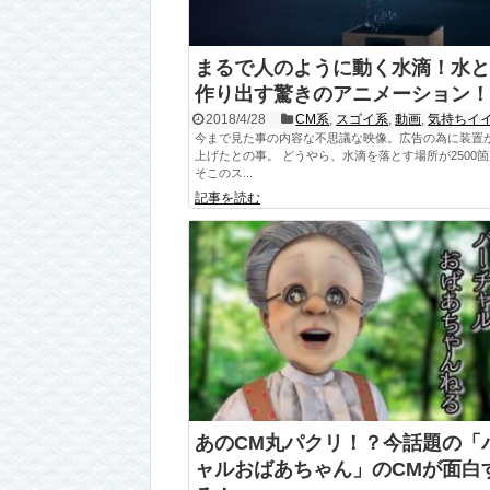
まるで人のように動く水滴！水と
作り出す驚きのアニメーション！
2018/4/28
CM系
,
スゴイ系
,
動画
,
気持ちイ
今まで見た事の内容な不思議な映像。広告の為に装置
上げたとの事。 どうやら、水滴を落とす場所が2500
そこのス...
記事を読む
あのCM丸パクリ！？今話題の「
ャルおばあちゃん」のCMが面白