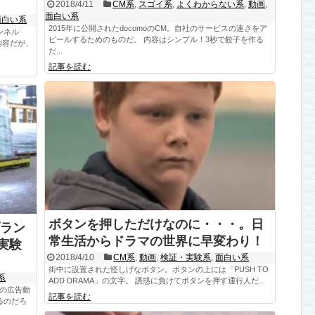
2018/4/11
CM系
,
スゴイ系
,
よくわからない系
,
動画
,
面白い系
面白い系
2015年に公開されたdocomoのCM。自社のサービスの速さをア
ンネル
ピールするためのものだ。 内容はシンプル！3秒で餃子を作る
内容だが、
だ...
記事を読む
ボタンを押しただけなのに・・・。日
ラン
常生活からドラマの世界に早変わり！
久実験
2018/4/10
CM系
,
動画
,
検証・実験系
,
面白い系
街中に設置された怪しげなボタン。ボタンの上には「PUSH TO
系
ADD DRAMA」の文字。 誘惑に負けてボタンを押す通行人だ...
」の広告動
記事を読む
るのだろ