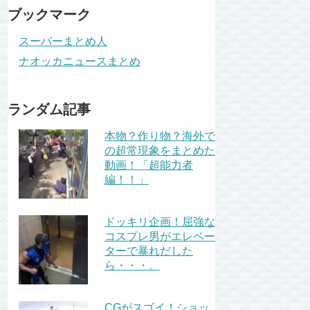
ブックマーク
スーパーまとめ人
ナオッカニュースまとめ
ランダム記事
本物？作り物？海外で
の超常現象をまとめた
動画！「超能力者
編！！」
ドッキリ企画！屈強な
コスプレ男がエレベー
ターで暴れだした
ら・・・。
CGがスゴイ！ショッ