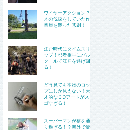
ワイヤーアクション？
木の伐採をしていた作
業員を襲った悲劇！
江戸時代にタイムスリ
ップ！忍者相手にパル
クールで江戸を逃げ回
る！
どう見ても本物のコッ
プにしか見えない！天
才的な３Dアートがス
ゴすぎる！
スーパーマンが横を通
り過ぎる！？海外で流