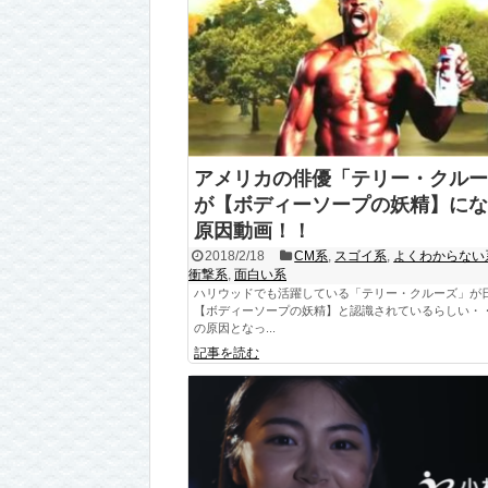
アメリカの俳優「テリー・クルー
が【ボディーソープの妖精】にな
原因動画！！
2018/2/18
CM系
,
スゴイ系
,
よくわからない
衝撃系
,
面白い系
ハリウッドでも活躍している「テリー・クルーズ」が
【ボディーソープの妖精】と認識されているらしい・・
の原因となっ...
記事を読む