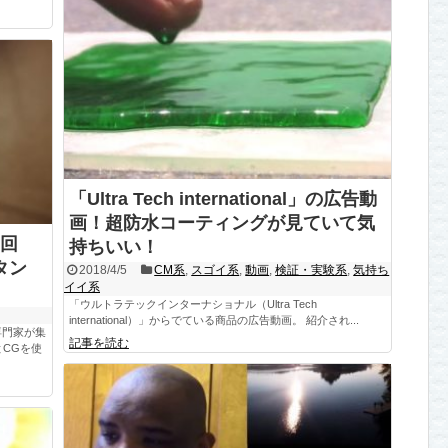
「Ultra Tech international」の広告動
画！超防水コーティングが見ていて気
回
持ちいい！
タン
2018/4/5
CM系
,
スゴイ系
,
動画
,
検証・実験系
,
気持ち
イイ系
「ウルトラテックインターナショナル（Ultra Tech
international）」からでている商品の広告動画。 紹介され...
専門家が集
記事を読む
とCGを使