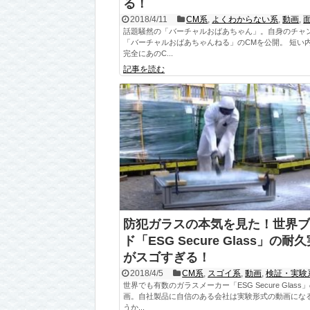
る！
2018/4/11
CM系
,
よくわからない系
,
動画
,
話題騒然の「バーチャルおばあちゃん」。自身のチャ
「バーチャルおばあちゃんねる」のCMを公開。 短い
完全にあのC...
記事を読む
防犯ガラスの本気を見た！世界ブ
ド「ESG Secure Glass」の耐
がスゴすぎる！
2018/4/5
CM系
,
スゴイ系
,
動画
,
検証・実験
世界でも有数のガラスメーカー「ESG Secure Glass
画。自社製品に自信のある会社は実験形式の動画にな
うか...