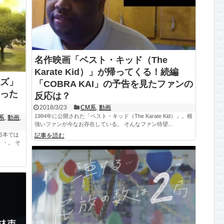
名作映画「ベスト・キッド（The
Karate Kid）」が帰ってくる！続編
ズ」
「COBRA KAI」の予告を見たファンの
った
反応は？
2018/3/23
CM系
,
動画
1984年に公開された「ベスト・キッド（The Karate Kid）」。根
系
,
動画
,
強いファンが今なお存在している。 そんなファン待望...
日本では
記事を読む
・。 そ