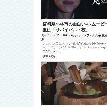
宮崎県小林市の面白いPRムービ
度は「サバイバル下校」！
2017/12/23
CM系
,
ショートフィルム系
,
動
系
フランス人男性のCMで一躍脚光を浴びた小林市のＰ
ー。今回は「サバイバル下校」というＰＲムービーを
主人公は女子...
記事を読む