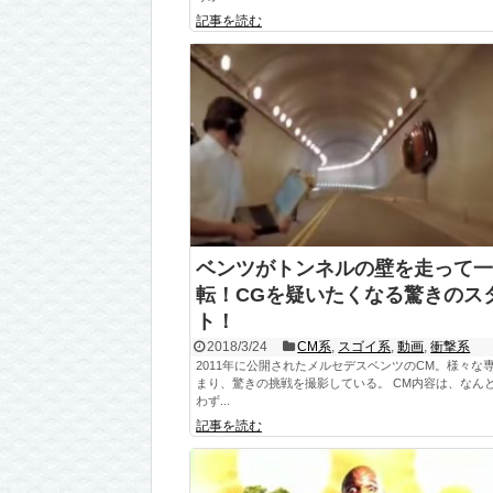
記事を読む
ベンツがトンネルの壁を走って一
転！CGを疑いたくなる驚きのス
ト！
2018/3/24
CM系
,
スゴイ系
,
動画
,
衝撃系
2011年に公開されたメルセデスベンツのCM。様々な
まり、驚きの挑戦を撮影している。 CM内容は、なん
わず...
記事を読む