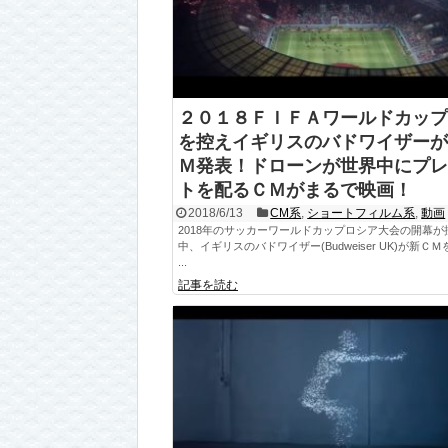
２０１８ＦＩＦＡワールドカップ
を控えイギリスのバドワイザーが
Ｍ発表！ドローンが世界中にプレ
トを配るＣＭがまるで映画！
2018/6/13
CM系
,
ショートフィルム系
,
動画
2018年のサッカーワールドカップロシア大会の開幕が
中、イギリスのバドワイザー(Budweiser UK)が新Ｃ
...
記事を読む