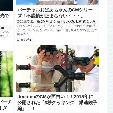
バーチャルおばあちゃんのCMシリー
光で
ズ！不謹慎が止まらない・・・。
2018/5/21
CM系
,
よくわからない系
,
動画
,
面白い系
様々なCMをパロディしていくこのシリーズ。今回も不謹慎が詰
イ系
まっている作品となっている。 某引っ越し屋さんのCMとたばこ
から作り
関係のC...
箇所あり、
記事を読む
docomoのCMが面白い！！2015年に
バーチ
公開された「3秒クッキング 爆速餃子
すぎ
編」！！