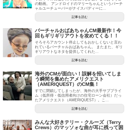
の動画。 アンドロイドのマリーちゃんというバーチ
ャルユーチューバーがナイスバディーに...
記事を読む
バーチャルおばあちゃんCM最新作！今
回もギリギリアウトを攻めてくる！！
そろそろアカウント停止してもおかしくないと言わ
れているバーチャルおばあちゃん。 またまた、ギリ
ギリアウトなネタを提供してくれた...
記事を読む
海外のCMが面白い！誤解を招いてしま
う瞬間を集めたアメリクエスト
（AMERIQUEST）のCM集！
すでに閉鎖してしまったが、海外の大手サブプライ
ム（低所得・低信用者向けの住宅ローン会社）だっ
たアメリクエスト（AMERIQUEST）。こ...
記事を読む
みんな大好きテリー・クルーズ（Terry
Crews）のマッソォな曲が耳に残って困