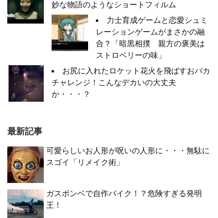
妙な物語のようなショートフィルム
力士育成ゲームと恋愛シュミ
レーションゲームがまさかの融
合？「暗黒相撲 親方の褒美は
ストロベリーの味」
お尻に入れたロケット花火を飛ばすおバカ
チャレンジ！こんなデカいの大丈夫
か・・・？
最新記事
可愛らしいお人形が呪いの人形に・・・無駄に
スゴイ「リメイク術」
ガスボンベで自作バイク！？危険すぎる発明
王！