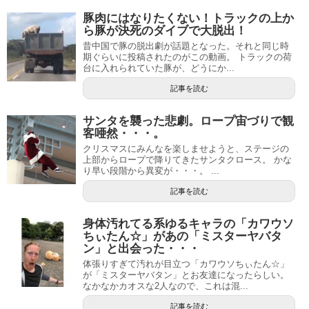
豚肉にはなりたくない！トラックの上か
ら豚が決死のダイブで大脱出！
昔中国で豚の脱出劇が話題となった。それと同じ時
期ぐらいに投稿されたのがこの動画。 トラックの荷
台に入れられていた豚が、どうにか...
記事を読む
サンタを襲った悲劇。ロープ宙づりで観
客唖然・・・。
クリスマスにみんなを楽しませようと、ステージの
上部からロープで降りてきたサンタクロース。 かな
り早い段階から異変が・・・。 ...
記事を読む
身体汚れてる系ゆるキャラの「カワウソ
ちぃたん☆」があの「ミスターヤバタ
ン」と出会った・・・
体張りすぎて汚れが目立つ「カワウソちぃたん☆」
が「ミスターヤバタン」とお友達になったらしい。
なかなかカオスな2人なので、これは混...
記事を読む