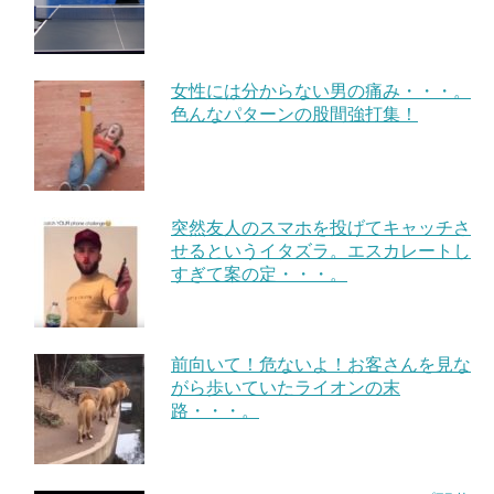
女性には分からない男の痛み・・・。
色んなパターンの股間強打集！
突然友人のスマホを投げてキャッチさ
せるというイタズラ。エスカレートし
すぎて案の定・・・。
前向いて！危ないよ！お客さんを見な
がら歩いていたライオンの末
路・・・。