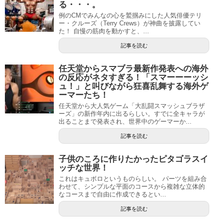
る・・・。
例のCMでみんなの心を鷲掴みにした人気俳優テリ
ー・クルーズ（Terry Crews）が神曲を披露してい
た！ 自慢の筋肉を動かすと、...
記事を読む
任天堂からスマブラ最新作発表への海外
の反応がネタすぎる！「スマーーーッシ
ュ！」と叫びながら狂喜乱舞する海外ゲ
ーマーたち！
任天堂から大人気ゲーム「大乱闘スマッシュブラザ
ーズ」の新作年内に出るらしい。すでに全キャラが
出ることまで発表され、世界中のゲーマーか...
記事を読む
子供のころに作りたかったピタゴラスイ
ッチな世界！
これはキュボロというものらしい。 パーツを組み合
わせて、シンプルな平面のコースから複雑な立体的
なコースまで自由に作成できるとい...
記事を読む