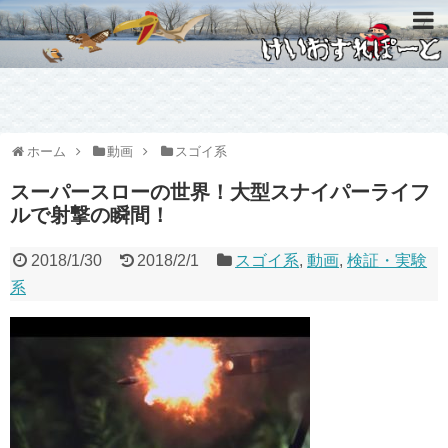
ホーム
動画
スゴイ系
スーパースローの世界！大型スナイパーライフ
ルで射撃の瞬間！
2018/1/30
2018/2/1
スゴイ系
,
動画
,
検証・実験
系