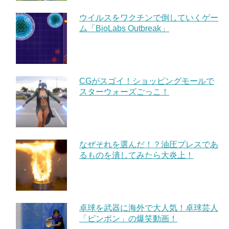
ウイルスをワクチンで倒していくゲー
ム「BioLabs Outbreak」
CGがスゴイ！ショッピングモールで
スターウォーズごっこ！
なぜそれを選んだ！？油圧プレスであ
るものを潰してみたら大炎上！
卓球を武器に海外で大人気！卓球芸人
「ピンポン」の爆笑動画！