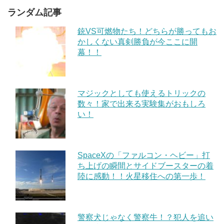
ランダム記事
銃VS可燃物たち！どちらが勝ってもお
かしくない真剣勝負が今ここに開
幕！！
マジックとしても使えるトリックの
数々！家で出来る実験集がおもしろ
い！
SpaceXの「ファルコン・ヘビー」打
ち上げの瞬間とサイドブースターの着
陸に感動！！火星移住への第一歩！
警察犬じゃなく警察牛！？犯人を追い