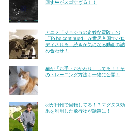
回す牛がスゴすぎる！！
アニメ「ジョジョの奇妙な冒険」の
「To be continued」が世界各国でパロ
ディされる！続きが気になる動画の詰
め合わせ！
猫が「お手・おかわり」してる！！そ
のトレーニング方法も一緒に公開！
羽が円錐で回転してる！？マグヌス効
果を利用した飛行物が話題に！