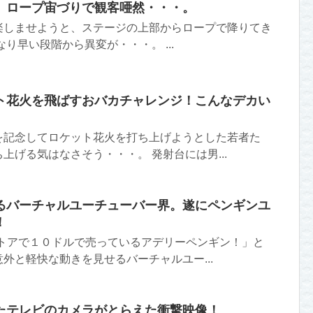
。ロープ宙づりで観客唖然・・・。
楽しませようと、ステージの上部からロープで降りてき
り早い段階から異変が・・・。 ...
ト花火を飛ばすおバカチャレンジ！こんなデカい
を記念してロケット花火を打ち上げようとした若者た
上げる気はなさそう・・・。 発射台には男...
るバーチャルユーチューバー界。遂にペンギンユ
！
トストアで１０ドルで売っているアデリーペンギン！」と
外と軽快な動きを見せるバーチャルユー...
たテレビのカメラがとらえた衝撃映像！