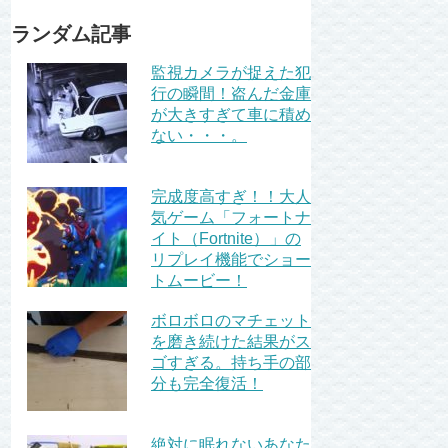
ランダム記事
監視カメラが捉えた犯
行の瞬間！盗んだ金庫
が大きすぎて車に積め
ない・・・。
完成度高すぎ！！大人
気ゲーム「フォートナ
イト（Fortnite）」の
リプレイ機能でショー
トムービー！
ボロボロのマチェット
を磨き続けた結果がス
ゴすぎる。持ち手の部
分も完全復活！
絶対に眠れないあなた