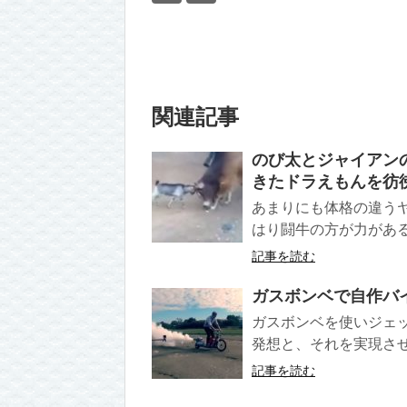
関連記事
のび太とジャイアン
きたドラえもんを彷
あまりにも体格の違う
はり闘牛の方が力がある
記事を読む
ガスボンベで自作バ
ガスボンベを使いジェ
発想と、それを実現させ
記事を読む