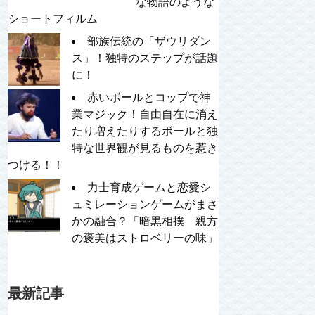
な物語のような
ショートフィルム
部族伝統の「ザウリダン
ス」！独特のステップが話題
に！
赤いボールとコップで神
業マジック！自由自在に消え
たり増えたりするボールと独
特な世界観が見るものを惹き
つける！！
力士育成ゲームと恋愛シ
ュミレーションゲームがまさ
かの融合？「暗黒相撲 親方
の褒美はストロベリーの味」
最新記事