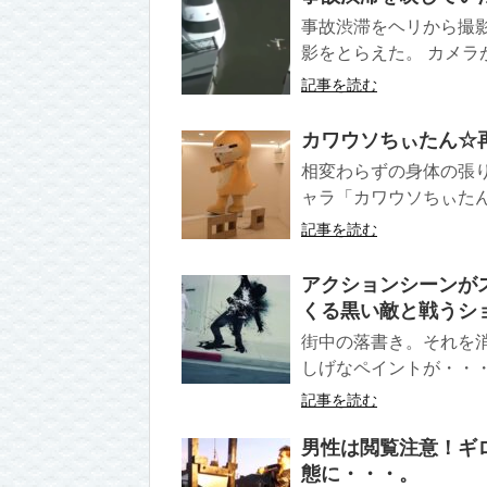
事故渋滞をヘリから撮
影をとらえた。 カメラ
記事を読む
カワウソちぃたん☆
相変わらずの身体の張
ャラ「カワウソちぃたん
記事を読む
アクションシーンが
くる黒い敵と戦うシ
街中の落書き。それを
しげなペイントが・・・
記事を読む
男性は閲覧注意！ギ
態に・・・。