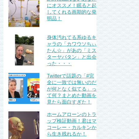
にオススメ！眠ると起
してくれる画期的な発
明品！
身体汚れてる系ゆるキ
ャラの「カワウソちぃ
たん☆」があの「ミス
ターヤバタン」と出会
った・・・
Twitterで話題の「#完
全に一致では無いのだ
が何となく似てる」っ
て何？まとめた動画を
見たら面白すぎた！
ホームアローンのトラ
ップ検証動画！君はマ
コーレー・カルキンか
ら生き残れるか！