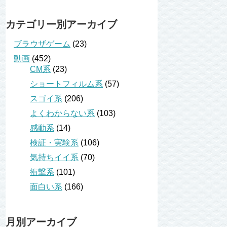
カテゴリー別アーカイブ
ブラウザゲーム
(23)
動画
(452)
CM系
(23)
ショートフィルム系
(57)
スゴイ系
(206)
よくわからない系
(103)
感動系
(14)
検証・実験系
(106)
気持ちイイ系
(70)
衝撃系
(101)
面白い系
(166)
月別アーカイブ