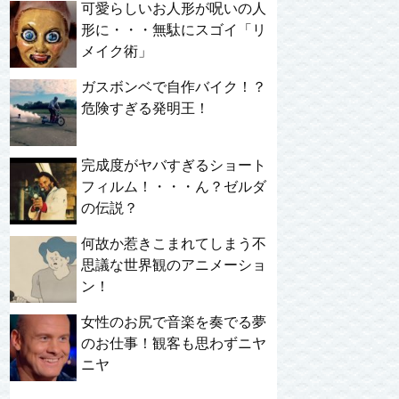
可愛らしいお人形が呪いの人
形に・・・無駄にスゴイ「リ
メイク術」
ガスボンベで自作バイク！？
危険すぎる発明王！
完成度がヤバすぎるショート
フィルム！・・・ん？ゼルダ
の伝説？
何故か惹きこまれてしまう不
思議な世界観のアニメーショ
ン！
女性のお尻で音楽を奏でる夢
のお仕事！観客も思わずニヤ
ニヤ