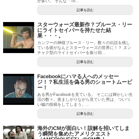
が多い。 そんな「To...
記事を読む
スターウォーズ最新作？ブルース・リー
にライトセイバーを持たせた結
果・・・。
カンフーの神様ブルース・リー。数々の伝説を残し
ている彼がなんとスターウォーズの世界に！？ ヌン
チャク型のライトセイバーを振り回...
記事を読む
Facebookにハマる人へのメッセー
ジ！？私生活を偽る男のショートムービ
ー！
ある男がFacebookを見ている。 そこには輝かしい生
活の数々。羨ましがりながら見ていた男は、ついつ
い嘘の投稿をしてしまう。...
記事を読む
海外のCMが面白い！誤解を招いてしま
う瞬間を集めたアメリクエスト