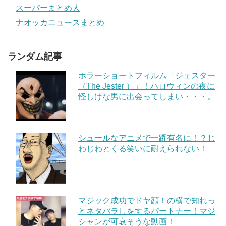
スーパーまとめ人
ナオッカニュースまとめ
ランダム記事
ホラーショートフィルム「ジェスター
（The Jester ）」！ハロウィンの夜に
怪しげな男に出会ってしまい・・・。
シュールなアニメで一躍有名に！？じ
わじわとくる笑いに耐えられない！
マジック成功でドヤ顔！の横で知れっ
とネタバラしをするパートナー！マジ
シャンが可哀そうな動画！