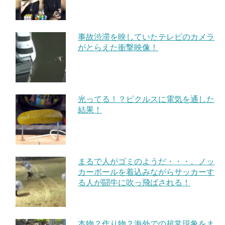
事故渋滞を映していたテレビのカメラ
がとらえた衝撃映像！
光ってる！？ピクルスに電気を通した
結果！
まるで人がゴミのようだ・・・。ノッ
カーボールを着込みながらサッカーす
る人が闘牛に吹っ飛ばされる！
本物？作り物？海外での超常現象をま