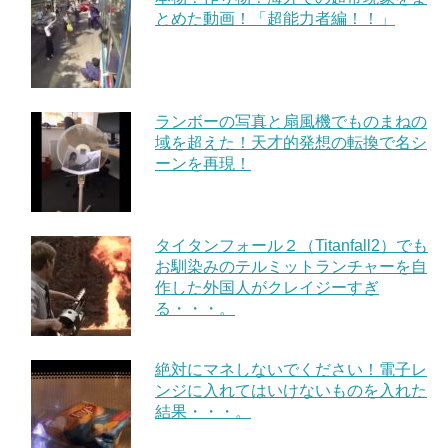
とめた動画！「超能力者編！！」
ランボーの写真と扇風機でものまねの
域を超えた！天才的発想の転換で名シ
ーンを再現！
タイタンフォール２（Titanfall2）でも
お馴染みのテルミットランチャーを自
作した外国人がクレイジーすぎ
る・・・。
絶対にマネしないでください！電子レ
ンジに入れてはいけないものを入れた
結果・・・。