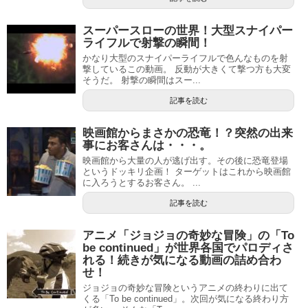
スーパースローの世界！大型スナイパー
ライフルで射撃の瞬間！
かなり大型のスナイパーライフルで色んなものを射
撃しているこの動画。 反動が大きくて撃つ方も大変
そうだ。 射撃の瞬間はスー...
記事を読む
映画館からまさかの恐竜！？突然の出来
事にお客さんは・・・。
映画館から大量の人が逃げ出す。その後に恐竜登場
というドッキリ企画！ ターゲットはこれから映画館
に入ろうとするお客さん。 ...
記事を読む
アニメ「ジョジョの奇妙な冒険」の「To
be continued」が世界各国でパロディさ
れる！続きが気になる動画の詰め合わ
せ！
ジョジョの奇妙な冒険というアニメの終わりに出て
くる「To be continued」。次回が気になる終わり方