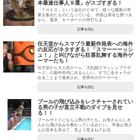
本最速仕事人９選」がスゴすぎる！
「ＴＨＥＯ」という会社のＣＭで、様々な職業の早
業を集めたものになっている。 内容は有名な餅つき
から、電卓、キーボードの早打ちま...
記事を読む
任天堂からスマブラ最新作発表への海外
の反応がネタすぎる！「スマーーーッシ
ュ！」と叫びながら狂喜乱舞する海外ゲ
ーマーたち！
任天堂から大人気ゲーム「大乱闘スマッシュブラザ
ーズ」の新作年内に出るらしい。すでに全キャラが
出ることまで発表され、世界中のゲーマーか...
記事を読む
プールの飛び込みをレクチャーされてい
る男の子が直立不動のダイブを見せ
る！！
プールサイドにならぶ男の子たち。お母さんらしき
人から飛び込みを教わっているみたい。 早速お母さ
んが見本を見せて、見よう見まねでお兄...
記事を読む