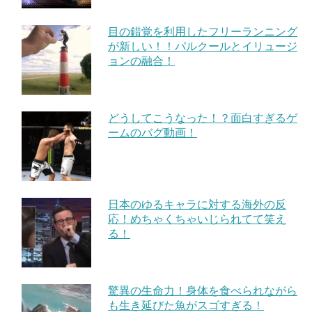
目の錯覚を利用したフリーランニング
が新しい！！パルクールとイリュージ
ョンの融合！
どうしてこうなった！？面白すぎるゲ
ームのバグ動画！
日本のゆるキャラに対する海外の反
応！めちゃくちゃいじられてて笑え
る！
驚異の生命力！身体を食べられながら
も生き延びた魚がスゴすぎる！