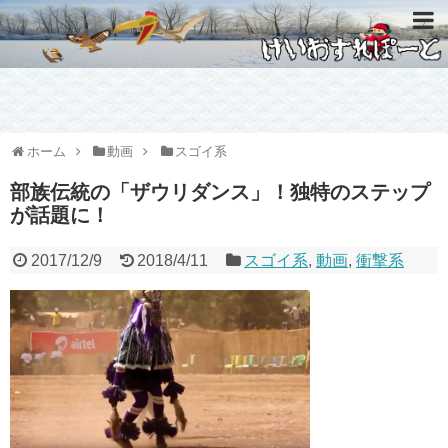
ホーム
動画
スゴイ系
部族伝統の「ザウリダンス」！独特のステップ
が話題に！
2017/12/9
2018/4/11
スゴイ系
,
動画
,
衝撃系