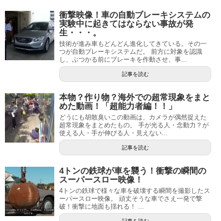
衝撃映像！車の自動ブレーキシステムの
実験中に起きてはならない事故が発
生・・・。
技術が進み車もどんどん進化してきている。その一
つが自動ブレーキシステムだ。 前方に対象を認識
し、ぶつかる前にブレーキを作動させ、事...
記事を読む
本物？作り物？海外での超常現象をまと
めた動画！「超能力者編！！」
どうにも胡散臭いこの動画は、カメラが偶然捉えた
超常現象をまとめたもの。 手が光る人・念動力？が
使える人・手が伸びる人・見えない...
記事を読む
4トンの鉄球が車を襲う！衝撃の瞬間の
スーパースロー映像！
4トンの鉄球で様々な車を破壊する瞬間を撮影したス
ーパースロー映像。 頑丈そうな車でさえ一発で撃
破！衝撃に地面も揺れる！ ...
記事を読む