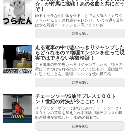
☆」が竹馬に挑戦！あの名曲と共にどう
ぞ！
ゆるキャラなのに体を張ることで大人気の「カワウ
ソちぃたん☆」の竹馬チャレンジ！ いつも通り最初
はやる気満々！テンション高いままいざ...
記事を読む
走る電車の中で思いっきりジャンプした
らどうなるの？物理エンジンを使って現
実ではできない実験検証！
走る電車の中で思いっきりジャンプしたら、後ろの
壁に叩きつけられるのか？という誰もが一度は疑問
に思ったことを、物理エンジンを使い徹底検...
記事を読む
チェーンソーVS油圧プレス１００ト
ン！世紀の対決が今ここに！！
スプラッターホラーでおなじみのチェーンソーと１
００トンの荷重を加えられる実験用油圧プレスの世
紀の対決が実現した！ 動画の最初で...
記事を読む