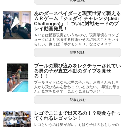
あのダースベイダーと現実世界で戦える
ＡＲゲーム「ジェダイ チャレンジ(Jedi
Challenges)」！ついに対戦モードのプ
レイ動画発見！
ＡＲとは拡張現実というもので、現実環境をコンピ
ュータにより拡張する技術やその環境のことをいう
らしい。例えば「ポケモンＧＯ」などがＡＲゲー...
記事を読む
プールの飛び込みをレクチャーされてい
る男の子が直立不動のダイブを見せ
る！！
プールサイドにならぶ男の子たち。お母さんらしき
人から飛び込みを教わっているみたい。 早速お母さ
んが見本を見せて、見よう見まねでお兄...
記事を読む
レゴでここまで出来るの！？朝食を作っ
てくれるレゴマシン！
レゴというのは奥が深い。もはや子供のおもちゃの