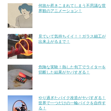
何故か惹きこまれてしまう不思議な世
界観のアニメーション！
見ていて気持ちイイ！！ガラス細工が
出来上がるまで！
危険な実験！熱した包丁でライターを
切断した結果がヤバすぎる！
やり過ぎたバイク改造がヤバすぎる！
世界で一つだけの一輪バイクを自作す
る！