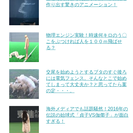
作り出す驚きのアニメーション！
物理エンジン実験！時速何キロのう〇
こをぶつければ人を１００ｍ飛ばせ
る？
交尾を始めようとするブタのすぐ後ろ
には電気フェンス。そんなとこで始め
てしまって大丈夫か？と思ってたら案
の定・・・。
海外メディアでも話題騒然！2016年の
伝説の始球式「貞子VS伽倻子」が面白
すぎる！