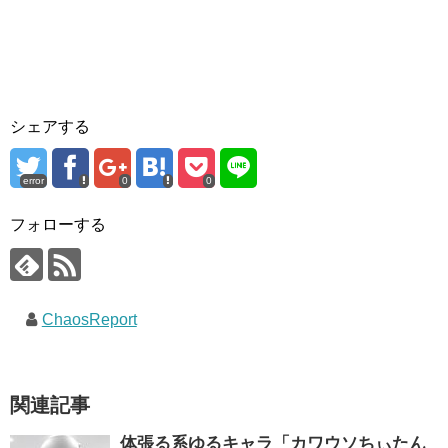
シェアする
error
0
0
フォローする
ChaosReport
関連記事
体張る系ゆるキャラ「カワウソちぃたん