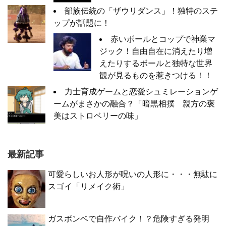
部族伝統の「ザウリダンス」！独特のステ
ップが話題に！
赤いボールとコップで神業マ
ジック！自由自在に消えたり増
えたりするボールと独特な世界
観が見るものを惹きつける！！
力士育成ゲームと恋愛シュミレーションゲ
ームがまさかの融合？「暗黒相撲 親方の褒
美はストロベリーの味」
最新記事
可愛らしいお人形が呪いの人形に・・・無駄に
スゴイ「リメイク術」
ガスボンベで自作バイク！？危険すぎる発明