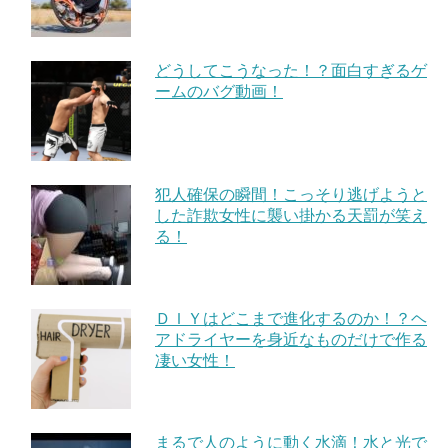
どうしてこうなった！？面白すぎるゲ
ームのバグ動画！
犯人確保の瞬間！こっそり逃げようと
した詐欺女性に襲い掛かる天罰が笑え
る！
ＤＩＹはどこまで進化するのか！？ヘ
アドライヤーを身近なものだけで作る
凄い女性！
まるで人のように動く水滴！水と光で