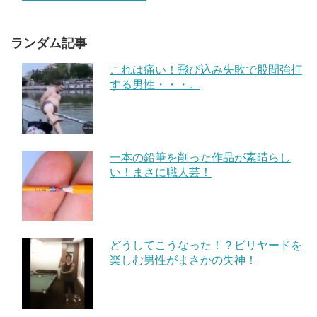
ランダム記事
これは痛い！飛び込み失敗で股間強打
する男性・・・。
一本の鉛筆を削った作品が素晴らし
い！まさに職人芸！
どうしてこうなった！？ビリヤードを
楽しむ男性がまさかの失神！