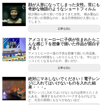
顔が人形になってしまった女性。世にも
奇妙な物語のようなショートフィルム
幼少期から作り笑いで生きてきた女性。 積み重ねた
作り笑いが原因なのか、ある日突然顔が人形になっ
てしまう。 ...
記事を読む
アメコミヒーローに子供が生まれたらこ
んな感じ？を想像で描いた作品が面白す
ぎる！
アメコミヒーロー達の子供を想像で描いた作品集。
それぞれの特徴をしっかりとらえている。 中にはツ
ッコミたくなるものもや、扱いがひ...
記事を読む
絶対にマネしないでください！電子レン
ジに入れてはいけないものを入れた結
果・・・。
電子レンジに入れてはいけないものは意外とたくさ
んある。 爆発するものやスパークするものなどな
ど、火災の原因にもなりかねないほど...