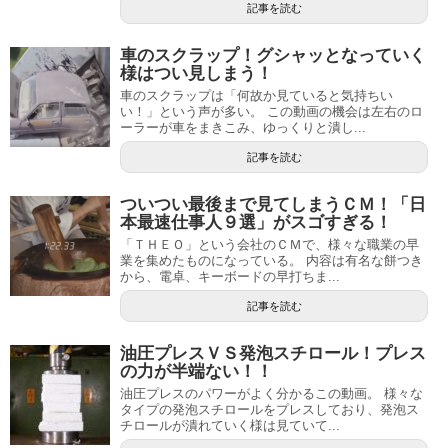
記事を読む
車のスクラップ！グシャッとなっていく
様はつい見しまう！
車のスクラップは「何故か見ていると気持ちい
い！」という声が多い。 この動画の機会は左右のロ
ーラーが車をまきこみ、ゆっくりと潰し...
記事を読む
ついつい最後まで見てしまうＣＭ！「日
本最速仕事人９選」がスゴすぎる！
「ＴＨＥＯ」という会社のＣＭで、様々な職業の早
業を集めたものになっている。 内容は有名な餅つき
から、電卓、キーボードの早打ちま...
記事を読む
油圧プレスＶＳ発泡スチロール！プレス
の力が半端ない！！
油圧プレスのパワーがよく分かるこの動画。 様々な
タイプの発泡スチロールをプレスしており、発泡ス
チロールが潰れていく様は見ていて...