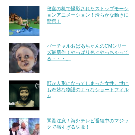
寝室の机で撮影されたストップモーシ
ョンアニメーション！滑らかな動きに
驚愕！
バーチャルおばあちゃんのCMシリー
ズ最新作！やっぱり色々やっちゃって
る・・・。
顔が人形になってしまった女性。世に
も奇妙な物語のようなショートフィル
ム
閲覧注意！海外テレビ番組中のマジッ
クで痛すぎる失敗！