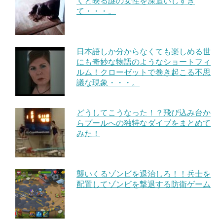
くと映る謎の女性を深追いしすぎ
て・・・。
日本語しか分からなくても楽しめる世
にも奇妙な物語のようなショートフィ
ルム！クローゼットで巻き起こる不思
議な現象・・・。
どうしてこうなった！？飛び込み台か
らプールへの独特なダイブをまとめて
みた！
襲いくるゾンビを退治しろ！！兵士を
配置してゾンビを撃退する防衛ゲーム