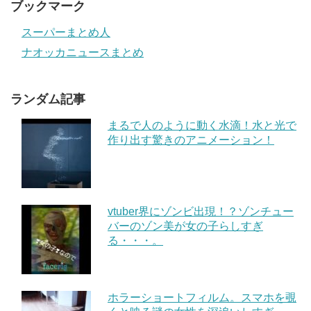
ブックマーク
スーパーまとめ人
ナオッカニュースまとめ
ランダム記事
まるで人のように動く水滴！水と光で
作り出す驚きのアニメーション！
vtuber界にゾンビ出現！？ゾンチュー
バーのゾン美が女の子らしすぎ
る・・・。
ホラーショートフィルム。スマホを覗