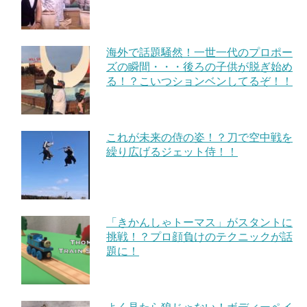
海外で話題騒然！一世一代のプロポー
ズの瞬間・・・後ろの子供が脱ぎ始め
る！？こいつションベンしてるぞ！！
これが未来の侍の姿！？刀で空中戦を
繰り広げるジェット侍！！
「きかんしゃトーマス」がスタントに
挑戦！？プロ顔負けのテクニックが話
題に！