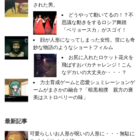
された男。
どうやって動いてるの！？不
思議な動きをするロシア舞踏
「ベリョースカ」がスゴイ！
顔が人形になってしまった女性。世にも奇
妙な物語のようなショートフィルム
お尻に入れたロケット花火を
飛ばすおバカチャレンジ！こん
なデカいの大丈夫か・・・？
力士育成ゲームと恋愛シュミレーションゲ
ームがまさかの融合？「暗黒相撲 親方の褒
美はストロベリーの味」
最新記事
可愛らしいお人形が呪いの人形に・・・無駄に