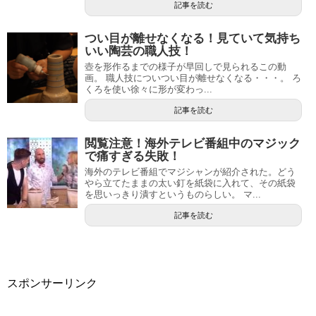
記事を読む
つい目が離せなくなる！見ていて気持ち
いい陶芸の職人技！
壺を形作るまでの様子が早回しで見られるこの動
画。 職人技についつい目が離せなくなる・・・。 ろ
くろを使い徐々に形が変わっ...
記事を読む
閲覧注意！海外テレビ番組中のマジック
で痛すぎる失敗！
海外のテレビ番組でマジシャンが紹介された。どう
やら立てたままの太い釘を紙袋に入れて、その紙袋
を思いっきり潰すというものらしい。 マ...
記事を読む
スポンサーリンク