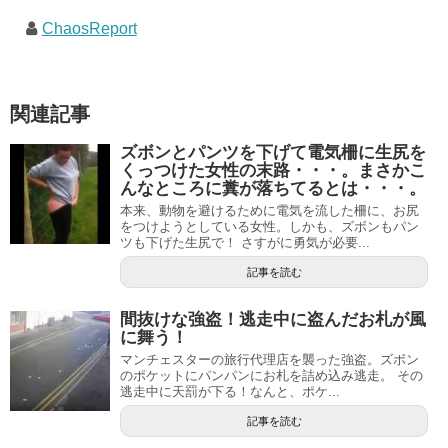
ChaosReport
関連記事
ズボンとパンツを下げて電気柵に生尻を
くっつけた女性の末路・・・。まさかこ
んなところに糞が落ちてるとは・・・。
本来、動物を避けるために電気を流した柵に、お尻
をつけようとしている女性。しかも、ズボンもパン
ツも下げた生尻で！ さすがに勇気が必要...
記事を読む
間抜けな強盗！逃走中に盗んだお札が風
に舞う！
マンチェスターの旅行代理店を襲った強盗。ズボン
のポケットにパンパンにお札を詰め込み逃走。 その
逃走中に天罰が下る！なんと、ポケ...
記事を読む