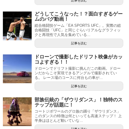
記事を読む
どうしてこうなった！？面白すぎるゲー
ムのバグ動画！
総合格闘技ゲーム「EA SPORTS UFC」。実際の総
合格闘技「UFC」と同じぐらいリアルなグラフィッ
クと再現性で人気を集めている...
記事を読む
ドローンで撮影したドリフト映像がカッ
コよすぎる！！
ドローンでドリフト撮影に挑んだこの動画。ドロー
ンだからこそ実現できるアングルで撮影されてい
る。 レース場のコースに何台もの車が...
記事を読む
部族伝統の「ザウリダンス」！独特のス
テップが話題に！
コートジボワールのグロ族の踊り「ザウリダンス」
このダンスの特徴は何といっても高速ステップ！ 上
半身はほとんど動いていな...
記事を読む