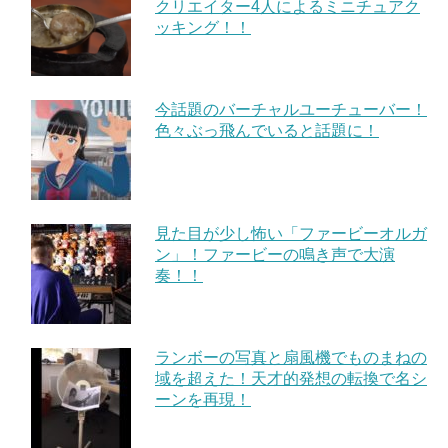
クリエイター4人によるミニチュアク
ッキング！！
今話題のバーチャルユーチューバー！
色々ぶっ飛んでいると話題に！
見た目が少し怖い「ファービーオルガ
ン」！ファービーの鳴き声で大演
奏！！
ランボーの写真と扇風機でものまねの
域を超えた！天才的発想の転換で名シ
ーンを再現！