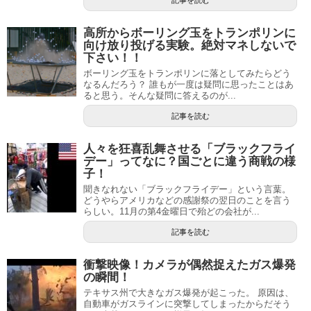
高所からボーリング玉をトランポリンに
向け放り投げる実験。絶対マネしないで
下さい！！
ボーリング玉をトランポリンに落としてみたらどう
なるんだろう？ 誰もが一度は疑問に思ったことはあ
ると思う。そんな疑問に答えるのが...
記事を読む
人々を狂喜乱舞させる「ブラックフライ
デー」ってなに？国ごとに違う商戦の様
子！
聞きなれない「ブラックフライデー」という言葉。
どうやらアメリカなどの感謝祭の翌日のことを言う
らしい。11月の第4金曜日で殆どの会社が...
記事を読む
衝撃映像！カメラが偶然捉えたガス爆発
の瞬間！
テキサス州で大きなガス爆発が起こった。 原因は、
自動車がガスラインに突撃してしまったからだそう