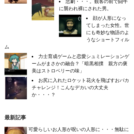
悲劇・・・。観客の前で闘牛
に襲われ裸にされた男。
顔が人形になっ
てしまった女性。世
にも奇妙な物語のよ
うなショートフィル
ム
力士育成ゲームと恋愛シュミレーションゲ
ームがまさかの融合？「暗黒相撲 親方の褒
美はストロベリーの味」
お尻に入れたロケット花火を飛ばすおバカ
チャレンジ！こんなデカいの大丈夫
か・・・？
最新記事
可愛らしいお人形が呪いの人形に・・・無駄に