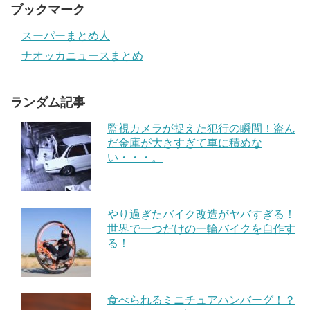
ブックマーク
スーパーまとめ人
ナオッカニュースまとめ
ランダム記事
監視カメラが捉えた犯行の瞬間！盗ん
だ金庫が大きすぎて車に積めな
い・・・。
やり過ぎたバイク改造がヤバすぎる！
世界で一つだけの一輪バイクを自作す
る！
食べられるミニチュアハンバーグ！？