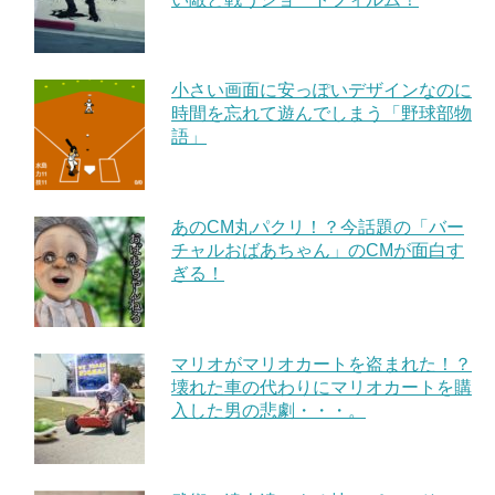
小さい画面に安っぽいデザインなのに
時間を忘れて遊んでしまう「野球部物
語」
あのCM丸パクリ！？今話題の「バー
チャルおばあちゃん」のCMが面白す
ぎる！
マリオがマリオカートを盗まれた！？
壊れた車の代わりにマリオカートを購
入した男の悲劇・・・。