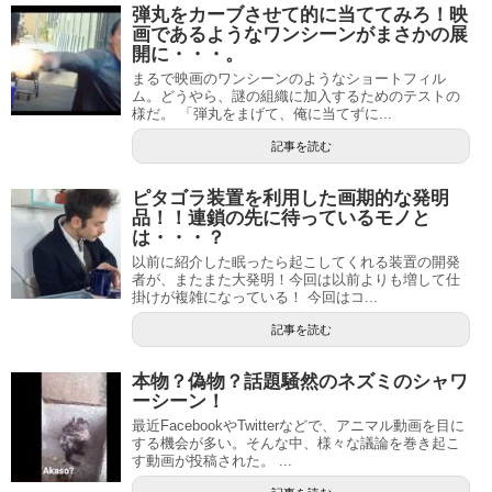
弾丸をカーブさせて的に当ててみろ！映
画であるようなワンシーンがまさかの展
開に・・・。
まるで映画のワンシーンのようなショートフィル
ム。どうやら、謎の組織に加入するためのテストの
様だ。 「弾丸をまげて、俺に当てずに...
記事を読む
ピタゴラ装置を利用した画期的な発明
品！！連鎖の先に待っているモノと
は・・・？
以前に紹介した眠ったら起こしてくれる装置の開発
者が、またまた大発明！今回は以前よりも増して仕
掛けが複雑になっている！ 今回はコ...
記事を読む
本物？偽物？話題騒然のネズミのシャワ
ーシーン！
最近FacebookやTwitterなどで、アニマル動画を目に
する機会が多い。そんな中、様々な議論を巻き起こ
す動画が投稿された。 ...