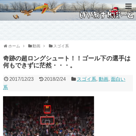
ホーム
動画
スゴイ系
奇跡の超ロングシュート！！ゴール下の選手は
何もできずに茫然・・・。
2017/12/23
2018/2/24
スゴイ系
,
動画
,
面白い
系