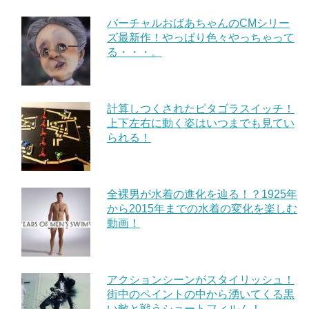
バーチャルおばあちゃんのCMシリー
ズ最新作！やっぱり色々やっちゃって
る・・・。
計算しつくされたピタゴラスイッチ！
上下左右に動く姿はいつまでも見てい
られる！
全裸男が水着の進化を辿る！？1925年
から2015年までの水着の変化を楽しむ
動画！
アクションシーンがスタイリッシュ！
街中のペイントの中から湧いてくる黒
い敵と戦うショートフィルム！