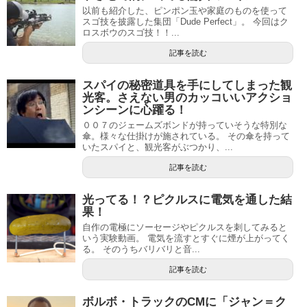
以前も紹介した、ピンポン玉や家庭のものを使って
スゴ技を披露した集団「Dude Perfect」。 今回はク
ロスボウのスゴ技！！...
記事を読む
スパイの秘密道具を手にしてしまった観
光客。さえない男のカッコいいアクショ
ンシーンに心躍る！
００７のジェームズボンドが持っていそうな特別な
傘。様々な仕掛けが施されている。 その傘を持って
いたスパイと、観光客がぶつかり、...
記事を読む
光ってる！？ピクルスに電気を通した結
果！
自作の電極にソーセージやピクルスを刺してみると
いう実験動画。 電気を流すとすぐに煙が上がってく
る。 そのうちバリバリと音...
記事を読む
ボルボ・トラックのCMに「ジャン＝ク