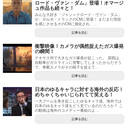
ロード・ヴァン・ダム」登場！オマージ
ュ作品も続々と！
みんな大好き「ジャン＝クロード・ヴァン・ダム」
が、ボルボ・トラックのCMに登場！ まだまだ現役
を感じさせるそのCMに感化され、...
記事を読む
衝撃映像！カメラが偶然捉えたガス爆発
の瞬間！
テキサス州で大きなガス爆発が起こった。 原因は、
自動車がガスラインに突撃してしまったからだそう
で、車載カメラがその様子を捉えて...
記事を読む
日本のゆるキャラに対する海外の反応！
めちゃくちゃいじられてて笑える！
一大ブームを巻き起こしたゆるキャラ達。海外では
日本のゆるキャラ達をどう見ているのだろうか？ こ
の動画は海外のコメディー番組のよ...
記事を読む