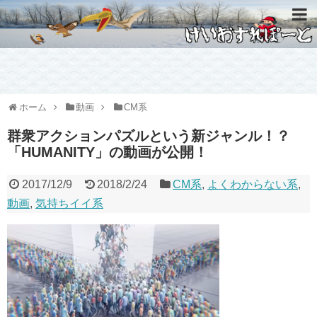
ホーム
動画
CM系
群衆アクションパズルという新ジャンル！？
「HUMANITY」の動画が公開！
2017/12/9
2018/2/24
CM系
,
よくわからない系
,
動画
,
気持ちイイ系