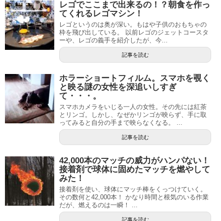
レゴでここまで出来るの！？朝食を作っ
てくれるレゴマシン！
レゴというのは奥が深い。もはや子供のおもちゃの
枠を飛び出している。 以前レゴのジェットコースタ
ーや、レゴの義手を紹介したが、今...
記事を読む
ホラーショートフィルム。スマホを覗く
と映る謎の女性を深追いしすぎ
て・・・。
スマホカメラをいじる一人の女性。その先には紅茶
とリンゴ。しかし、なぜかリンゴが映らず、手に取
ってみると自分の手まで映らなくなる。 ...
記事を読む
42,000本のマッチの威力がハンパない！
接着剤で球体に固めたマッチを燃やして
みた！
接着剤を使い、球体にマッチ棒をくっつけていく。
その数何と42,000本！ かなり時間と根気のいる作業
だが、燃えるのは一瞬！ ...
記事を読む