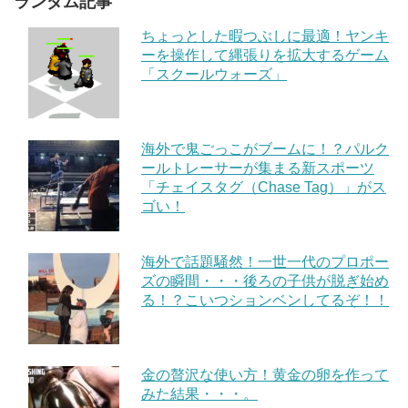
ランダム記事
ちょっとした暇つぶしに最適！ヤンキ
ーを操作して縄張りを拡大するゲーム
「スクールウォーズ」
海外で鬼ごっこがブームに！？パルク
ールトレーサーが集まる新スポーツ
「チェイスタグ（Chase Tag）」がス
ゴい！
海外で話題騒然！一世一代のプロポー
ズの瞬間・・・後ろの子供が脱ぎ始め
る！？こいつションベンしてるぞ！！
金の贅沢な使い方！黄金の卵を作って
みた結果・・・。