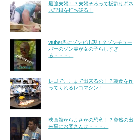
最強夫婦！？夫婦そろって板割りギネ
ス記録を打ち破る！
vtuber界にゾンビ出現！？ゾンチュー
バーのゾン美が女の子らしすぎ
る・・・。
レゴでここまで出来るの！？朝食を作
ってくれるレゴマシン！
映画館からまさかの恐竜！？突然の出
来事にお客さんは・・・。