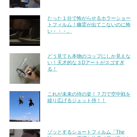
たった１分で怖がらせるホラーショー
トフィルム！幽霊が出てこないのに怖
い・・・。
どう見ても本物のコップにしか見えな
い！天才的な３Dアートがスゴすぎ
る！
これが未来の侍の姿！？刀で空中戦を
繰り広げるジェット侍！！
ゾッとするショートフィルム「The