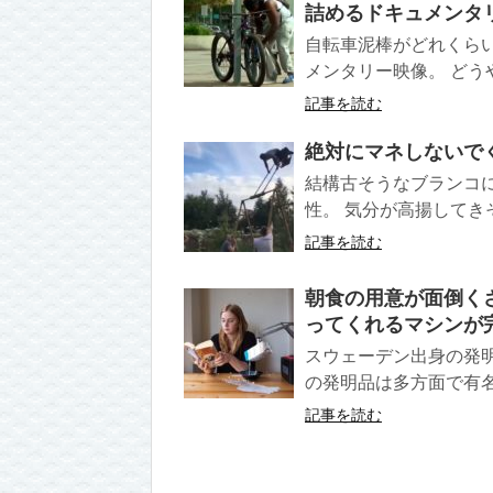
詰めるドキュメンタ
自転車泥棒がどれくら
メンタリー映像。 どう
記事を読む
絶対にマネしないで
結構古そうなブランコ
性。 気分が高揚してき
記事を読む
朝食の用意が面倒く
ってくれるマシンが
スウェーデン出身の発明家
の発明品は多方面で有名だ
記事を読む