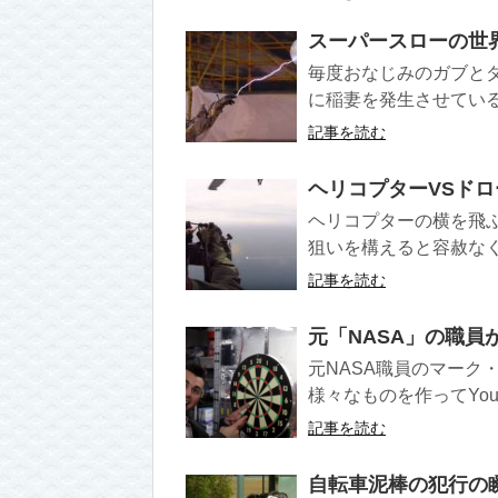
スーパースローの世
毎度おなじみのガブと
に稲妻を発生させている
記事を読む
ヘリコプターVSド
ヘリコプターの横を飛
狙いを構えると容赦なく
記事を読む
元「NASA」の職員
元NASA職員のマーク
様々なものを作ってYouT
記事を読む
自転車泥棒の犯行の