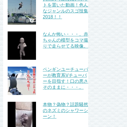
トを置いた動画！色ん
なジャンルのスゴ技集
2018！！
なんか怖い・・・。赤
ちゃんの模型をコマ撮
りで走らせてる映像。
ペンギンユーチューバ
ーが教育系Vチューバ
ーを目指す！口の悪さ
そのままに・・・。
本物？偽物？話題騒然
のネズミのシャワーシ
ーン！