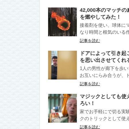
42,000本のマッ
を燃やしてみた！
接着剤を使い、球体にマ
なり時間と根気のいる作業
記事を読む
ドアによって引き起こさ
を思い出させてくれ
1人の男性が廊下を歩い
お互いにらみ合うが、ド
記事を読む
マジックとしても使
ろい！
家でお手軽にで切る実
クのトリックとして使え
記事を読む