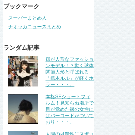
ブックマーク
スーパーまとめ人
ナオッカニュースまとめ
ランダム記事
顔が人形なファッショ
ンモデル！？動く球体
関節人形と呼ばれる
「橋本ルル」が軽くホ
ラー・・・。
本格SFショートフィ
ルム！見知らぬ場所で
目が覚めた裸の女性に
はバーコードがついて
おり・・・。
人間の可能性にスポッ