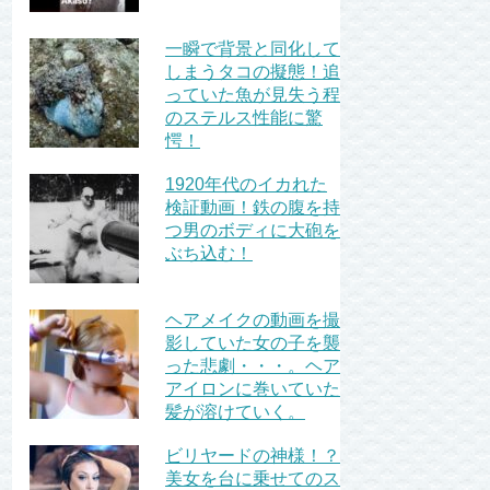
一瞬で背景と同化して
しまうタコの擬態！追
っていた魚が見失う程
のステルス性能に驚
愕！
1920年代のイカれた
検証動画！鉄の腹を持
つ男のボディに大砲を
ぶち込む！
ヘアメイクの動画を撮
影していた女の子を襲
った悲劇・・・。ヘア
アイロンに巻いていた
髪が溶けていく。
ビリヤードの神様！？
美女を台に乗せてのス