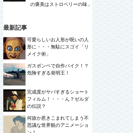
の褒美はストロベリーの味」
最新記事
可愛らしいお人形が呪いの人
形に・・・無駄にスゴイ「リ
メイク術」
ガスボンベで自作バイク！？
危険すぎる発明王！
完成度がヤバすぎるショート
フィルム！・・・ん？ゼルダ
の伝説？
何故か惹きこまれてしまう不
思議な世界観のアニメーショ
ン！