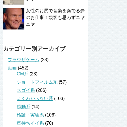
女性のお尻で音楽を奏でる夢
のお仕事！観客も思わずニヤ
ニヤ
カテゴリー別アーカイブ
ブラウザゲーム
(23)
動画
(452)
CM系
(23)
ショートフィルム系
(57)
スゴイ系
(206)
よくわからない系
(103)
感動系
(14)
検証・実験系
(106)
気持ちイイ系
(70)