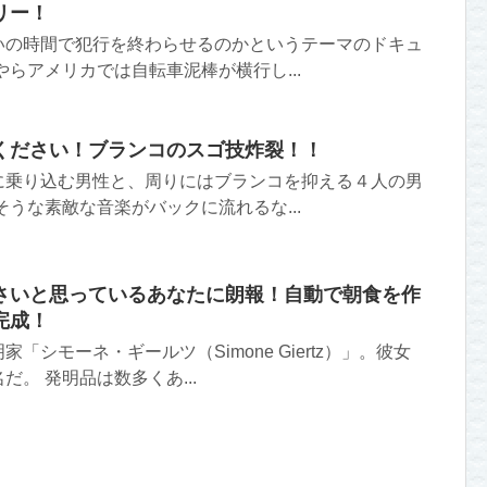
リー！
いの時間で犯行を終わらせるのかというテーマのドキュ
やらアメリカでは自転車泥棒が横行し...
ください！ブランコのスゴ技炸裂！！
に乗り込む男性と、周りにはブランコを抑える４人の男
そうな素敵な音楽がバックに流れるな...
さいと思っているあなたに朗報！自動で朝食を作
完成！
「シモーネ・ギールツ（Simone Giertz）」。彼女
。 発明品は数多くあ...