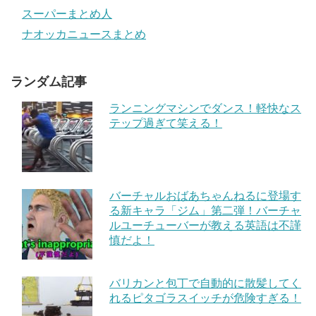
スーパーまとめ人
ナオッカニュースまとめ
ランダム記事
ランニングマシンでダンス！軽快なス
テップ過ぎて笑える！
バーチャルおばあちゃんねるに登場す
る新キャラ「ジム」第二弾！バーチャ
ルユーチューバーが教える英語は不謹
慎だよ！
バリカンと包丁で自動的に散髪してく
れるピタゴラスイッチが危険すぎる！