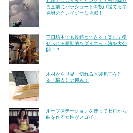
丸腰でスカイダイビング！？飛び降り
る直前にパラシュートを投げ捨てる半
裸男のクレイジーな挑戦！
三日坊主でも長続きできる！楽して痩
せられる画期的なダイエット法を大公
開！？
木材から世界一切れる木製包丁を作
る！職人芸の極み！
ループステーションを使ってゼロから
曲を作る女性がスゴイ！