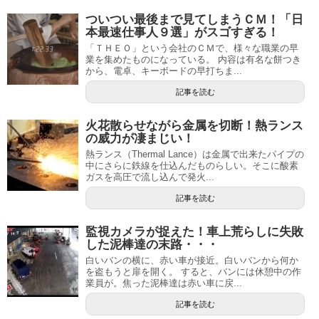
ついつい最後まで見てしまうＣＭ！「日
本最速仕事人９選」がスゴすぎる！
「ＴＨＥＯ」という会社のＣＭで、様々な職業の早
業を集めたものになっている。 内容は有名な餅つき
から、電卓、キーボードの早打ちま...
記事を読む
火花散らせながら金属を切断！熱ランス
の威力が凄まじい！
熱ランス（Thermal Lance）は金属で出来たパイプの
中にさらに鉄線を仕込んだものらしい。そこに酸素
ガスを高圧で流し込んで発火...
記事を読む
監視カメラが捉えた！車上荒らしに失敗
した泥棒達の末路・・・
白いバンの横に、赤い車が接近。白いバンから何か
を盗もうと扉を開く。 すると、バンには休憩中の作
業員が。焦った泥棒達は赤い車に戻...
記事を読む