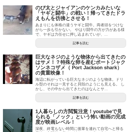
のび太とジャイアンのケンカみたいな
「ヤギと闘牛」の戦い！帰ってきたドラ
えもんを彷彿とさせる！
あまりにも体格の違うヤギと闘牛。両者頭をつけな
がら一歩も引かない。 やはり闘牛の方が力がある様
で、ヤギは力任せに押し込まれていが、...
記事を読む
巨大なネジのような物体から出てきたの
はサメ！？特殊な卵を産むポートジャク
ソンネコザメ（ Port Jackson shark）
の貴重映像！
海辺に転がっている巨大なネジのような物体。ドリ
ル型のそれは一見すると貝殻のようにも見える。 し
かし、その中から出てきたのはなんとサ...
記事を読む
1人暮らしの方閲覧注意！youtubeで見
られる「ノック」という怖い動画の完成
度が映画レベル！
深夜、終電もない時間に後輩を連れて自宅へと帰る