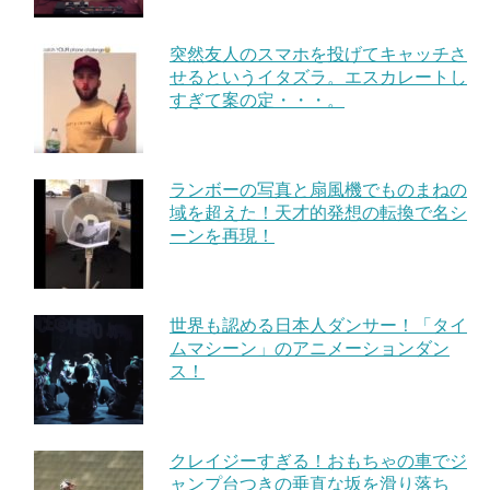
突然友人のスマホを投げてキャッチさ
せるというイタズラ。エスカレートし
すぎて案の定・・・。
ランボーの写真と扇風機でものまねの
域を超えた！天才的発想の転換で名シ
ーンを再現！
世界も認める日本人ダンサー！「タイ
ムマシーン」のアニメーションダン
ス！
クレイジーすぎる！おもちゃの車でジ
ャンプ台つきの垂直な坂を滑り落ち