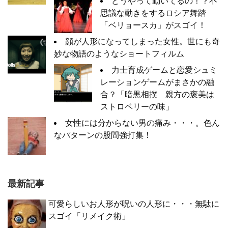
どうやって動いてるの！？不
思議な動きをするロシア舞踏
「ベリョースカ」がスゴイ！
顔が人形になってしまった女性。世にも奇
妙な物語のようなショートフィルム
力士育成ゲームと恋愛シュミ
レーションゲームがまさかの融
合？「暗黒相撲 親方の褒美は
ストロベリーの味」
女性には分からない男の痛み・・・。色ん
なパターンの股間強打集！
最新記事
可愛らしいお人形が呪いの人形に・・・無駄に
スゴイ「リメイク術」