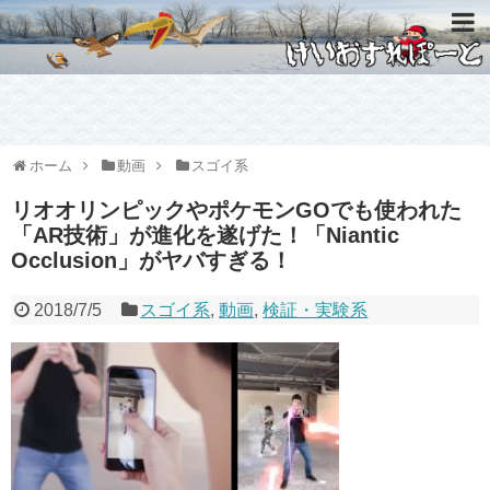
ホーム
動画
スゴイ系
リオオリンピックやポケモンGOでも使われた
「AR技術」が進化を遂げた！「Niantic
Occlusion」がヤバすぎる！
2018/7/5
スゴイ系
,
動画
,
検証・実験系