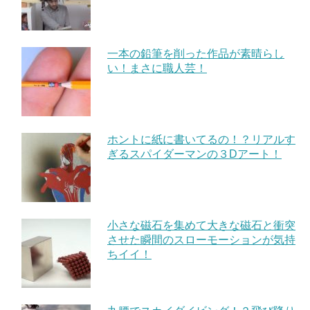
一本の鉛筆を削った作品が素晴らし
い！まさに職人芸！
ホントに紙に書いてるの！？リアルす
ぎるスパイダーマンの３Dアート！
小さな磁石を集めて大きな磁石と衝突
させた瞬間のスローモーションが気持
ちイイ！