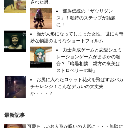
された男。
部族伝統の「ザウリダン
ス」！独特のステップが話題
に！
顔が人形になってしまった女性。世にも奇
妙な物語のようなショートフィルム
力士育成ゲームと恋愛シュミ
レーションゲームがまさかの融
合？「暗黒相撲 親方の褒美は
ストロベリーの味」
お尻に入れたロケット花火を飛ばすおバカ
チャレンジ！こんなデカいの大丈夫
か・・・？
最新記事
可愛らしいお人形が呪いの人形に・・・無駄に