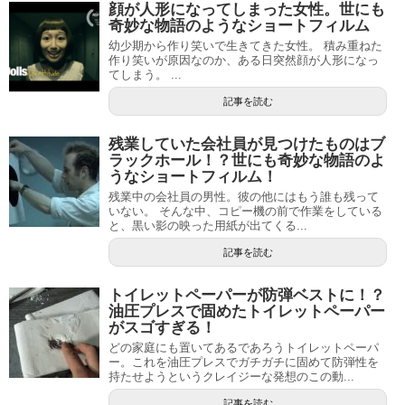
顔が人形になってしまった女性。世にも
奇妙な物語のようなショートフィルム
幼少期から作り笑いで生きてきた女性。 積み重ねた
作り笑いが原因なのか、ある日突然顔が人形になっ
てしまう。 ...
記事を読む
残業していた会社員が見つけたものはブ
ラックホール！？世にも奇妙な物語のよ
うなショートフィルム！
残業中の会社員の男性。彼の他にはもう誰も残って
いない。 そんな中、コピー機の前で作業をしている
と、黒い影の映った用紙が出てくる...
記事を読む
トイレットペーパーが防弾ベストに！？
油圧プレスで固めたトイレットペーパー
がスゴすぎる！
どの家庭にも置いてあるであろうトイレットペーパ
ー。これを油圧プレスでガチガチに固めて防弾性を
持たせようというクレイジーな発想のこの動...
記事を読む