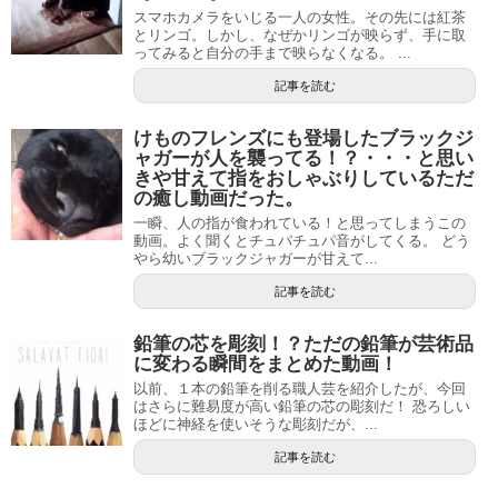
スマホカメラをいじる一人の女性。その先には紅茶
とリンゴ。しかし、なぜかリンゴが映らず、手に取
ってみると自分の手まで映らなくなる。 ...
記事を読む
けものフレンズにも登場したブラックジ
ャガーが人を襲ってる！？・・・と思い
きや甘えて指をおしゃぶりしているただ
の癒し動画だった。
一瞬、人の指が食われている！と思ってしまうこの
動画。よく聞くとチュパチュパ音がしてくる。 どう
やら幼いブラックジャガーが甘えて...
記事を読む
鉛筆の芯を彫刻！？ただの鉛筆が芸術品
に変わる瞬間をまとめた動画！
以前、１本の鉛筆を削る職人芸を紹介したが、今回
はさらに難易度が高い鉛筆の芯の彫刻だ！ 恐ろしい
ほどに神経を使いそうな彫刻だが、...
記事を読む