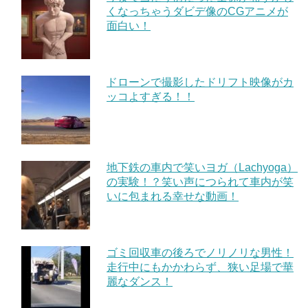
くなっちゃうダビデ像のCGアニメが
面白い！
ドローンで撮影したドリフト映像がカ
ッコよすぎる！！
地下鉄の車内で笑いヨガ（Lachyoga）
の実験！？笑い声につられて車内が笑
いに包まれる幸せな動画！
ゴミ回収車の後ろでノリノリな男性！
走行中にもかかわらず、狭い足場で華
麗なダンス！