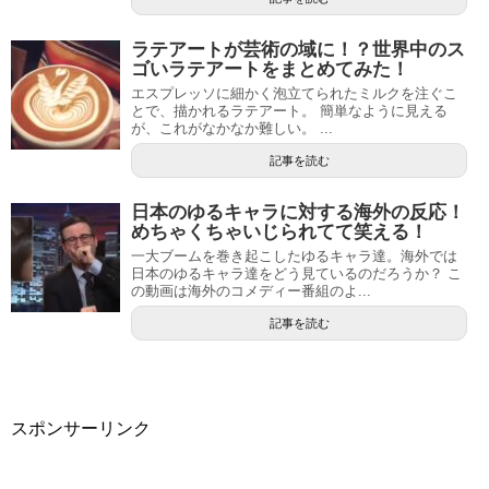
ラテアートが芸術の域に！？世界中のス
ゴいラテアートをまとめてみた！
エスプレッソに細かく泡立てられたミルクを注ぐこ
とで、描かれるラテアート。 簡単なように見える
が、これがなかなか難しい。 ...
記事を読む
日本のゆるキャラに対する海外の反応！
めちゃくちゃいじられてて笑える！
一大ブームを巻き起こしたゆるキャラ達。海外では
日本のゆるキャラ達をどう見ているのだろうか？ こ
の動画は海外のコメディー番組のよ...
記事を読む
スポンサーリンク