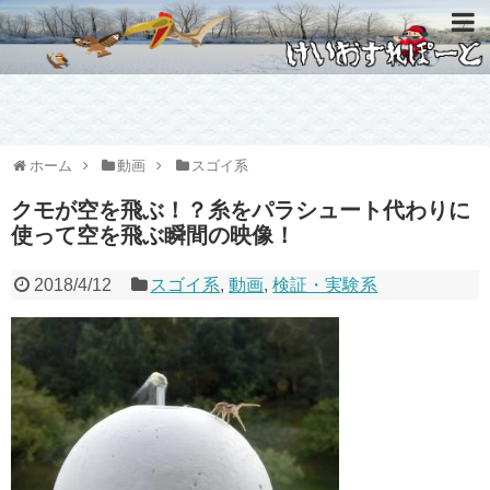
ホーム
動画
スゴイ系
クモが空を飛ぶ！？糸をパラシュート代わりに
使って空を飛ぶ瞬間の映像！
2018/4/12
スゴイ系
,
動画
,
検証・実験系