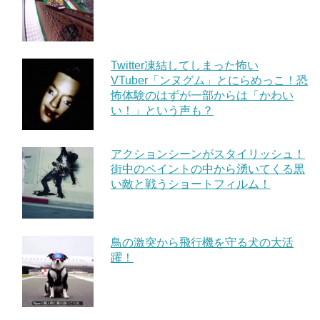
Twitter凍結してしまった怖い
VTuber「ンヌグム」とにらめっこ！恐
怖体験のはずが一部からは「かわい
い！」という声も？
アクションシーンがスタイリッシュ！
街中のペイントの中から湧いてくる黒
い敵と戦うショートフィルム！
鳥の激突から飛行機を守る犬の大活
躍！