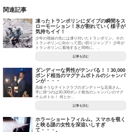
関連記事
凍ったトランポリンにダイブの瞬間をス
ローモーション！氷が割れていく様子が
気持ちイイ！
少年の視線の先には凍り付いたトランポリン。その
トランポリンに向かって思い切りジャンプ！ 少年が
トランポリンに着地すると同時に、...
記事を読む
ダンディーな男性がテンパる！！30,000
ポンド相当のマグナムボトルのシャンパ
ンが・・・
高級そうなナイトクラブのダンディーな店員さん。
手に持つのは30,000ポンド相当のシャンパンのマグ
ナムボトル！ 何とか...
記事を読む
ホラーショートフィルム。スマホを覗く
と映る謎の女性を深追いしすぎ
て・・・。