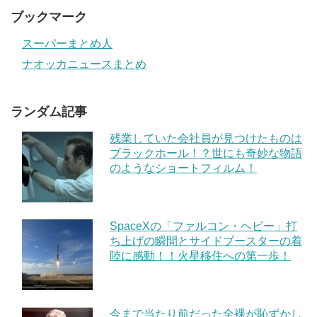
ブックマーク
スーパーまとめ人
ナオッカニュースまとめ
ランダム記事
残業していた会社員が見つけたものは
ブラックホール！？世にも奇妙な物語
のようなショートフィルム！
SpaceXの「ファルコン・ヘビー」打
ち上げの瞬間とサイドブースターの着
陸に感動！！火星移住への第一歩！
今まで当たり前だった全裸が恥ずかし