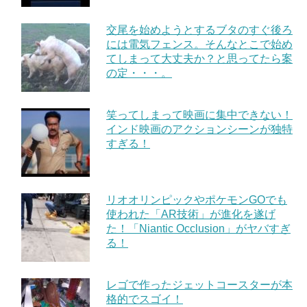
交尾を始めようとするブタのすぐ後ろ
には電気フェンス。そんなとこで始め
てしまって大丈夫か？と思ってたら案
の定・・・。
笑ってしまって映画に集中できない！
インド映画のアクションシーンが独特
すぎる！
リオオリンピックやポケモンGOでも
使われた「AR技術」が進化を遂げ
た！「Niantic Occlusion」がヤバすぎ
る！
レゴで作ったジェットコースターが本
格的でスゴイ！