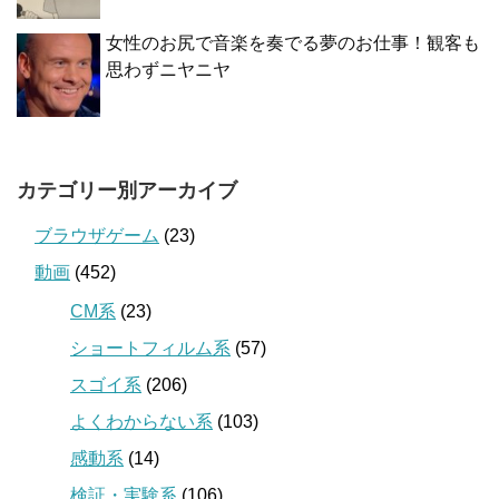
女性のお尻で音楽を奏でる夢のお仕事！観客も
思わずニヤニヤ
カテゴリー別アーカイブ
ブラウザゲーム
(23)
動画
(452)
CM系
(23)
ショートフィルム系
(57)
スゴイ系
(206)
よくわからない系
(103)
感動系
(14)
検証・実験系
(106)