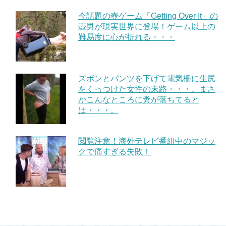
今話題の壺ゲーム「Getting Over It」の
壺男が現実世界に登場！ゲーム以上の
難易度に心が折れる・・・
ズボンとパンツを下げて電気柵に生尻
をくっつけた女性の末路・・・。まさ
かこんなところに糞が落ちてると
は・・・。
閲覧注意！海外テレビ番組中のマジッ
クで痛すぎる失敗！