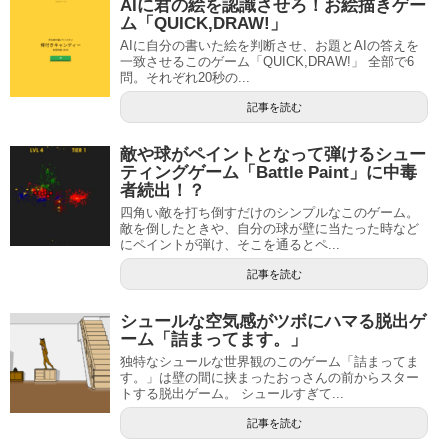
AIに君の絵を認識させろ！お絵描きゲー
ム「QUICK,DRAW!」
AIに自分の書いた絵を判断させ、お題とAIの答えを
一致させるこのゲーム「QUICK,DRAW!」 全部で6
問。それぞれ20秒の...
記事を読む
敵や球がペイントとなって弾けるシュー
ティングゲーム「Battle Paint」に中毒
者続出！？
四角い敵を打ち倒すだけのシンプルなこのゲーム。
敵を倒したときや、自分の球が壁に当たった時など
にペイントが弾け、そこを通るとペ...
記事を読む
シュールな空気感がツボにハマる脱出ゲ
ーム「詰まってます。」
独特なシュールな世界観のこのゲーム「詰まってま
す。」は壁の間に挟まったおっさんの前からスター
トする脱出ゲーム。 シュールすぎて...
記事を読む