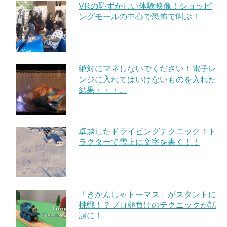
VRの恥ずかしい体験映像！ショッピ
ングモールの中心で恐怖で叫ぶ！
絶対にマネしないでください！電子レ
ンジに入れてはいけないものを入れた
結果・・・。
卓越したドライビングテクニック！ト
ラクターで雪上に文字を書く！！
「きかんしゃトーマス」がスタントに
挑戦！？プロ顔負けのテクニックが話
題に！