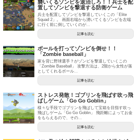
襲いくるゾンビを退治しろ！！兵士を配
置してゾンビを撃退する防衛ゲーム
兵士を配置してゾンビを撃退していくこの「Elite
Squad 2」。 画面右端から湧いてくるゾンビを左端
に行く前に倒していくのが...
記事を読む
ボールを打ってゾンビを倒せ！！
「Zombie baseball」
家を背に野球選手？がゾンビを撃退していくこの
「Zombie Baseball」 攻撃方法は、2階から女性が落
としてくれるボール...
記事を読む
ストレス発散！ゴブリンを飛ばす吹っ飛
ばしゲーム「Go Go Goblin」
様々な手段でゴブリンを飛ばして宝箱を目指す吹っ
飛ばしゲーム「Go Go Goblin」 飛距離によってお金
をもらえるので、その...
記事を読む