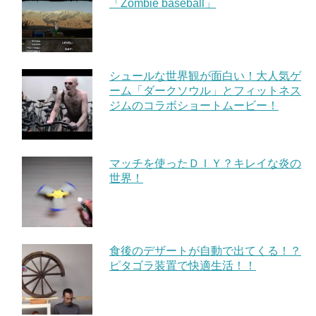
「Zombie baseball」
シュールな世界観が面白い！大人気ゲ
ーム「ダークソウル」とフィットネス
ジムのコラボショートムービー！
マッチを使ったＤＩＹ？キレイな炎の
世界！
食後のデザートが自動で出てくる！？
ピタゴラ装置で快適生活！！