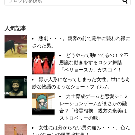
人気記事
悲劇・・・。観客の前で闘牛に襲われ裸に
された男。
どうやって動いてるの！？不
思議な動きをするロシア舞踏
「ベリョースカ」がスゴイ！
顔が人形になってしまった女性。世にも奇
妙な物語のようなショートフィルム
力士育成ゲームと恋愛シュミ
レーションゲームがまさかの融
合？「暗黒相撲 親方の褒美は
ストロベリーの味」
女性には分からない男の痛み・・・。色ん
なパターンの股間強打集！