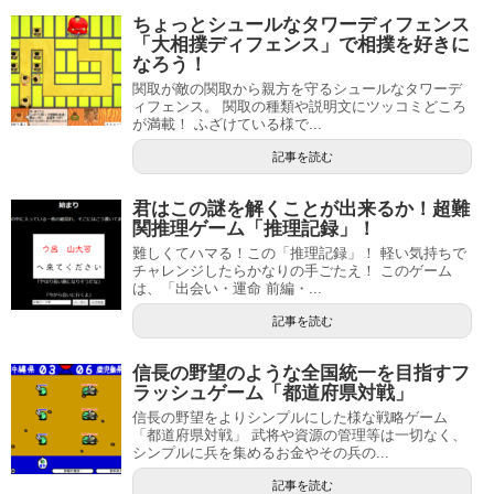
ちょっとシュールなタワーディフェンス
「大相撲ディフェンス」で相撲を好きに
なろう！
関取が敵の関取から親方を守るシュールなタワーデ
ィフェンス。 関取の種類や説明文にツッコミどころ
が満載！ ふざけている様で...
記事を読む
君はこの謎を解くことが出来るか！超難
関推理ゲーム「推理記録」！
難しくてハマる！この「推理記録」！ 軽い気持ちで
チャレンジしたらかなりの手ごたえ！ このゲーム
は、「出会い・運命 前編・...
記事を読む
信長の野望のような全国統一を目指すフ
ラッシュゲーム「都道府県対戦」
信長の野望をよりシンプルにした様な戦略ゲーム
「都道府県対戦」 武将や資源の管理等は一切なく、
シンプルに兵を集めるお金やその兵の...
記事を読む