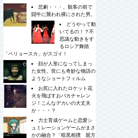
悲劇・・・。観客の前で
闘牛に襲われ裸にされた男。
どうやって動
いてるの！？不
思議な動きをす
るロシア舞踏
「ベリョースカ」がスゴイ！
顔が人形になってしまっ
た女性。世にも奇妙な物語の
ようなショートフィルム
お尻に入れたロケット花
火を飛ばすおバカチャレン
ジ！こんなデカいの大丈夫
か・・・？
力士育成ゲームと恋愛シ
ュミレーションゲームがまさ
かの融合？「暗黒相撲 親方