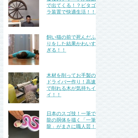
で出てくる！？ピタゴ
ラ装置で快適生活！！
飼い猫の前で死んだふ
りをした結果かわいす
ぎる！！
木材を削ってお手製の
ドライバー作り！高速
で削れる木が気持ちイ
イ！！
日本のスゴ技！一筆で
龍の胴体を描く「一筆
龍」がまさに職人芸！