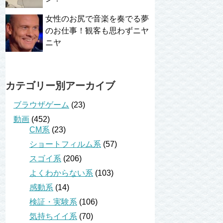
女性のお尻で音楽を奏でる夢
のお仕事！観客も思わずニヤ
ニヤ
カテゴリー別アーカイブ
ブラウザゲーム
(23)
動画
(452)
CM系
(23)
ショートフィルム系
(57)
スゴイ系
(206)
よくわからない系
(103)
感動系
(14)
検証・実験系
(106)
気持ちイイ系
(70)