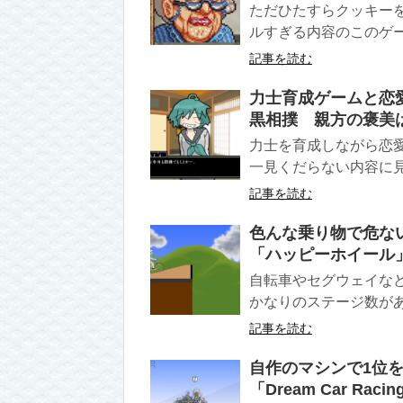
ただひたすらクッキー
ルすぎる内容のこのゲー
記事を読む
力士育成ゲームと恋
黒相撲 親方の褒美
力士を育成しながら恋
一見くだらない内容に見
記事を読む
色んな乗り物で危な
「ハッピーホイール
自転車やセグウェイな
かなりのステージ数があ
記事を読む
自作のマシンで1位
「Dream Car Racin