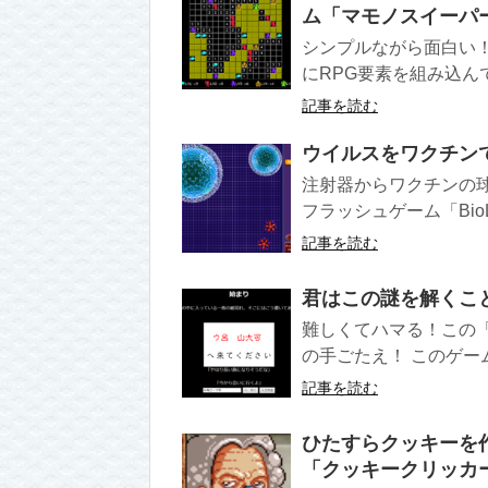
ム「マモノスイーパ
シンプルながら面白い
にRPG要素を組み込ん
記事を読む
ウイルスをワクチンで倒
注射器からワクチンの
フラッシュゲーム「BioLabs
記事を読む
君はこの謎を解くこ
難しくてハマる！この
の手ごたえ！ このゲーム
記事を読む
ひたすらクッキーを
「クッキークリッカ