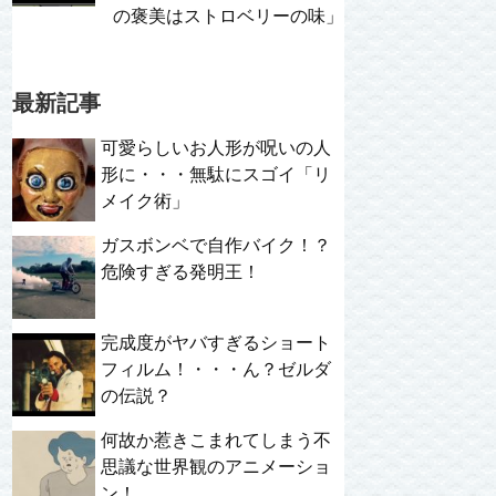
の褒美はストロベリーの味」
最新記事
可愛らしいお人形が呪いの人
形に・・・無駄にスゴイ「リ
メイク術」
ガスボンベで自作バイク！？
危険すぎる発明王！
完成度がヤバすぎるショート
フィルム！・・・ん？ゼルダ
の伝説？
何故か惹きこまれてしまう不
思議な世界観のアニメーショ
ン！