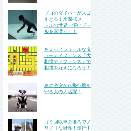
プロのダイバーがスゴ
すぎる！水深40メー
トルの世界一深いプー
ルを素潜り！！
ちょっとシュールなタ
ワーディフェンス「大
相撲ディフェンス」で
相撲を好きになろう！
鳥の激突から飛行機を
守る犬の大活躍！
ゴミ回収車の後ろでノ
リノリな男性！走行中