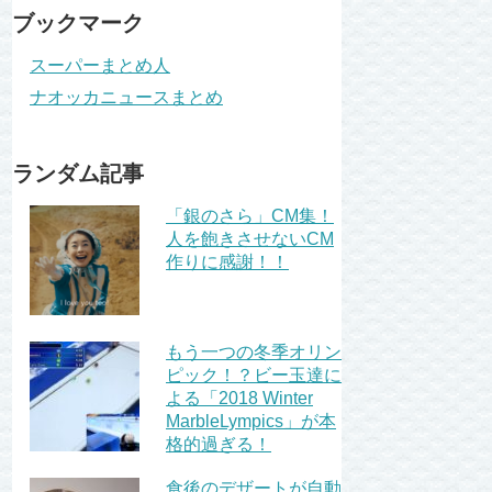
ブックマーク
スーパーまとめ人
ナオッカニュースまとめ
ランダム記事
「銀のさら」CM集！
人を飽きさせないCM
作りに感謝！！
もう一つの冬季オリン
ピック！？ビー玉達に
よる「2018 Winter
MarbleLympics」が本
格的過ぎる！
食後のデザートが自動