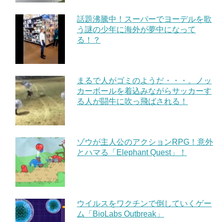
話題沸騰中！スーパーでヨーデルを歌
う謎の少年に海外が夢中になって
る！？
まるで人がゴミのようだ・・・。ノッ
カーボールを着込みながらサッカーす
る人が闘牛に吹っ飛ばされる！
ゾウが主人公のアクションRPG！意外
とハマる「Elephant Quest」！
ウイルスをワクチンで倒していくゲー
ム「BioLabs Outbreak」