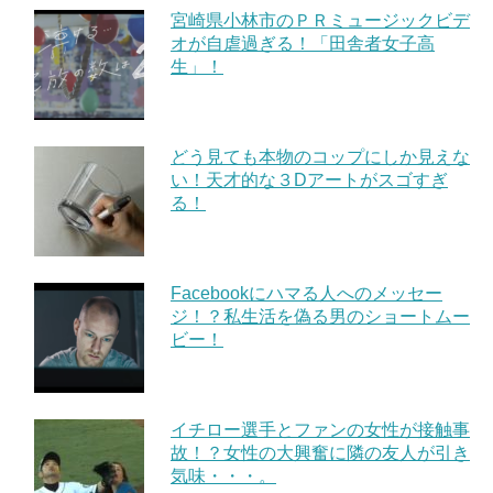
宮崎県小林市のＰＲミュージックビデ
オが自虐過ぎる！「田舎者女子高
生」！
どう見ても本物のコップにしか見えな
い！天才的な３Dアートがスゴすぎ
る！
Facebookにハマる人へのメッセー
ジ！？私生活を偽る男のショートムー
ビー！
イチロー選手とファンの女性が接触事
故！？女性の大興奮に隣の友人が引き
気味・・・。