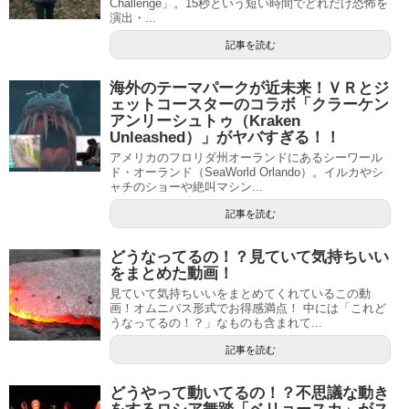
Challenge」。15秒という短い時間でどれだけ恐怖を
演出・...
記事を読む
海外のテーマパークが近未来！ＶＲとジ
ェットコースターのコラボ「クラーケン
アンリーシュトゥ（Kraken
Unleashed）」がヤバすぎる！！
アメリカのフロリダ州オーランドにあるシーワール
ド・オーランド（SeaWorld Orlando）。イルカやシ
ャチのショーや絶叫マシン...
記事を読む
どうなってるの！？見ていて気持ちいい
をまとめた動画！
見ていて気持ちいいをまとめてくれているこの動
画！オムニバス形式でお得感満点！ 中には「これど
うなってるの！？」なものも含まれて...
記事を読む
どうやって動いてるの！？不思議な動き