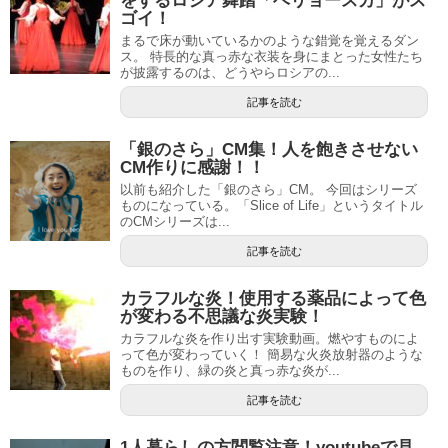
をするロシア舞踏「ベリョースカ」がス
ゴイ！
まるで床が動いているかのような錯覚を覚えるダン
ス。 特長的な真っ赤な衣装を身にまとった女性たち
が披露するのは、どうやらロシアの...
記事を読む
「銀のさら」CM集！人を飽きさせない
CM作りに感謝！！
以前も紹介した「銀のさら」CM。 今回はシリーズ
ものになっている。「Slice of Life」というタイトル
のCMシリーズは...
記事を読む
カラフルな炎！使用する薬品によって色
が変わる不思議な炎実験！
カラフルな炎を作り出す実験動画。燃やすものによ
って色が変わっていく！ 簡易な火炎放射器のような
ものを作り、緑の炎と真っ赤な炎が...
記事を読む
1人暮らしの方閲覧注意！youtubeで見