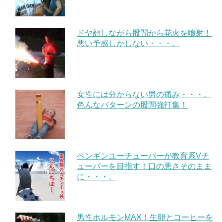
ドヤ顔しながら股間から花火を噴射！
悪い予感しかしない・・・。
女性には分からない男の痛み・・・。
色んなパターンの股間強打集！
ペンギンユーチューバーが教育系Vチ
ューバーを目指す！口の悪さそのまま
に・・・。
男性ホルモンMAX！生卵とコーヒーを