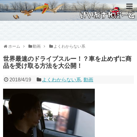
ホーム
動画
よくわからない系
世界最速のドライブスルー！？車を止めずに商
品を受け取る方法を大公開！
2018/4/19
よくわからない系
,
動画