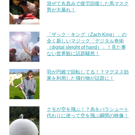
混ぜて丸呑みで疲労回復した馬マスク
男が大暴れ！
「ザック・キング（Zach King）」の
全く新しいマジック「デジタル奇術
（digital sleight of hand）」！見た事
ない世界観に話題騒然！
羽が円錐で回転してる！？マグヌス効
果を利用した飛行物が話題に！
クモが空を飛ぶ！？糸をパラシュート
代わりに使って空を飛ぶ瞬間の映像！