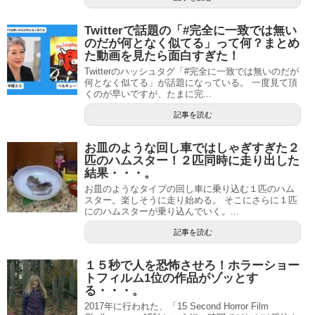
Twitterで話題の「#完全に一致では無い
のだが何となく似てる」って何？まとめ
た動画を見たら面白すぎた！
Twitterのハッシュタグ「#完全に一致では無いのだが
何となく似てる」が話題になっている。 一度見て頂
くのが早いですが、たまに完...
記事を読む
お皿のような回し車ではしゃぎすぎた２
匹のハムスター！２匹同時に走り出した
結果・・・。
お皿のようなタイプの回し車に乗り込む１匹のハム
スター。楽しそうに走り始める。 そこにさらに１匹
にのハムスターが乗り込んでいく。...
記事を読む
１５秒で人を恐怖させろ！ホラーショー
トフィルム1位の作品がゾッとす
る・・・。
2017年に行われた、「15 Second Horror Film