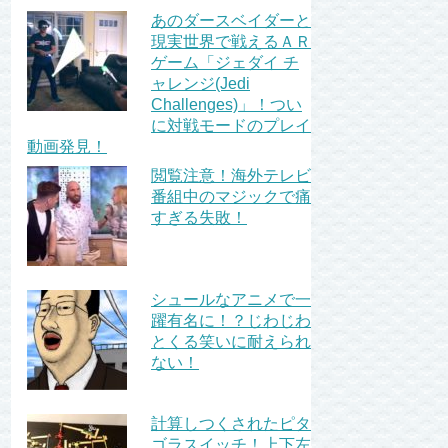
あのダースベイダーと
現実世界で戦えるＡＲ
ゲーム「ジェダイ チ
ャレンジ(Jedi
Challenges)」！つい
に対戦モードのプレイ
動画発見！
閲覧注意！海外テレビ
番組中のマジックで痛
すぎる失敗！
シュールなアニメで一
躍有名に！？じわじわ
とくる笑いに耐えられ
ない！
計算しつくされたピタ
ゴラスイッチ！上下左