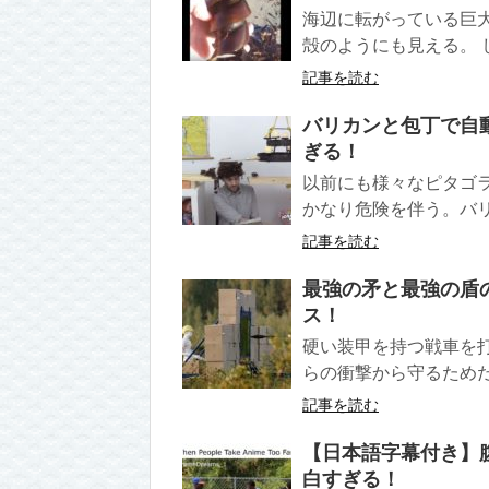
海辺に転がっている巨
殻のようにも見える。 
記事を読む
バリカンと包丁で自
ぎる！
以前にも様々なピタゴ
かなり危険を伴う。バリ
記事を読む
最強の矛と最強の盾
ス！
硬い装甲を持つ戦車を
らの衝撃から守るためだ
記事を読む
【日本語字幕付き】
白すぎる！