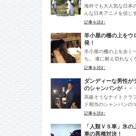
海外でも大人気な日本
んな日本アニメを信じす
記事を読む
羊小屋の柵の上をウ
発！
羊小屋の柵の上を歩く
ち。 遂に耐え切れなく
記事を読む
ダンディーな男性がテ
のシャンパンが・・
高級そうなナイトクラブ
ド相当のシャンパンのマグ
記事を読む
「人類ＶＳ車」氷の
車の異種対決！