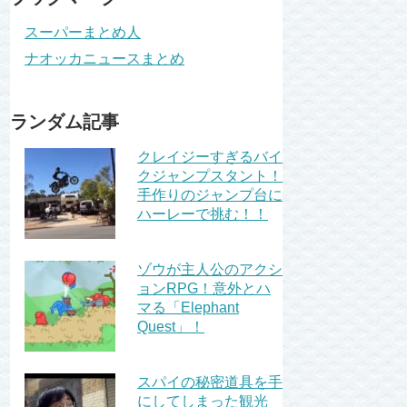
スーパーまとめ人
ナオッカニュースまとめ
ランダム記事
クレイジーすぎるバイ
クジャンプスタント！
手作りのジャンプ台に
ハーレーで挑む！！
ゾウが主人公のアクシ
ョンRPG！意外とハ
マる「Elephant
Quest」！
スパイの秘密道具を手
にしてしまった観光