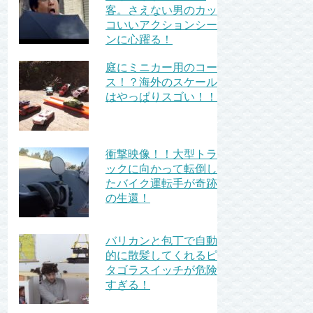
客。さえない男のカッ
コいいアクションシー
ンに心躍る！
庭にミニカー用のコー
ス！？海外のスケール
はやっぱりスゴい！！
衝撃映像！！大型トラ
ックに向かって転倒し
たバイク運転手が奇跡
の生還！
バリカンと包丁で自動
的に散髪してくれるピ
タゴラスイッチが危険
すぎる！