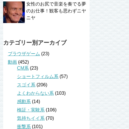
女性のお尻で音楽を奏でる夢
のお仕事！観客も思わずニヤ
ニヤ
カテゴリー別アーカイブ
ブラウザゲーム
(23)
動画
(452)
CM系
(23)
ショートフィルム系
(57)
スゴイ系
(206)
よくわからない系
(103)
感動系
(14)
検証・実験系
(106)
気持ちイイ系
(70)
衝撃系
(101)