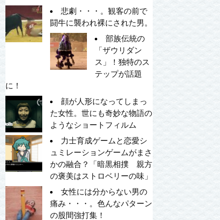
悲劇・・・。観客の前で
闘牛に襲われ裸にされた男。
部族伝統の
「ザウリダン
ス」！独特のス
テップが話題
に！
顔が人形になってしまっ
た女性。世にも奇妙な物語の
ようなショートフィルム
力士育成ゲームと恋愛シ
ュミレーションゲームがまさ
かの融合？「暗黒相撲 親方
の褒美はストロベリーの味」
女性には分からない男の
痛み・・・。色んなパターン
の股間強打集！