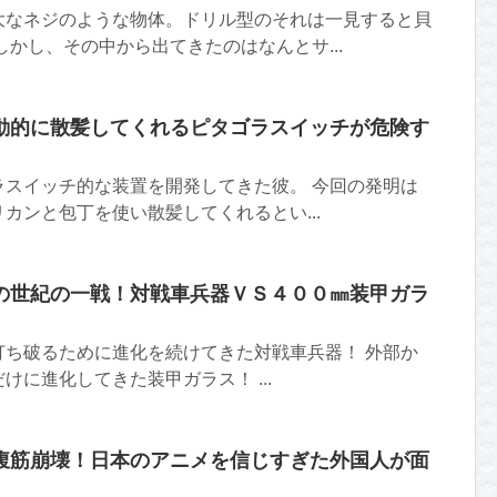
大なネジのような物体。ドリル型のそれは一見すると貝
しかし、その中から出てきたのはなんとサ...
動的に散髪してくれるピタゴラスイッチが危険す
ラスイッチ的な装置を開発してきた彼。 今回の発明は
カンと包丁を使い散髪してくれるとい...
の世紀の一戦！対戦車兵器ＶＳ４００㎜装甲ガラ
打ち破るために進化を続けてきた対戦車兵器！ 外部か
けに進化してきた装甲ガラス！ ...
腹筋崩壊！日本のアニメを信じすぎた外国人が面