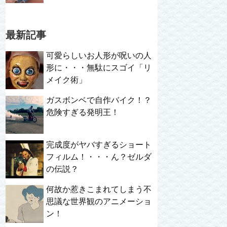
最新記事
可愛らしいお人形が呪いの人
形に・・・無駄にスゴイ「リ
メイク術」
ガスボンベで自作バイク！？
危険すぎる発明王！
完成度がヤバすぎるショート
フィルム！・・・ん？ゼルダ
の伝説？
何故か惹きこまれてしまう不
思議な世界観のアニメーショ
ン！