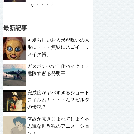
か・・・？
最新記事
可愛らしいお人形が呪いの人
形に・・・無駄にスゴイ「リ
メイク術」
ガスボンベで自作バイク！？
危険すぎる発明王！
完成度がヤバすぎるショート
フィルム！・・・ん？ゼルダ
の伝説？
何故か惹きこまれてしまう不
思議な世界観のアニメーショ
ン！