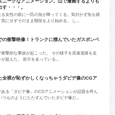
ユニークなアニメーション。山で遭難するよりも
出す・・・。
上る女性の前に一匹の魚が降ってくる。気付かず魚を踏
気にせずそのまま階段を上り始める。 し...
での衝撃映像！トランクに積んでいたガスボンベ
で衝撃的な事故が起こった。 その様子を高速道路を走
が捉えた。 前方を走っている...
た全裸が恥ずかしくなっちゃうダビデ像のCGア
がある「ダビデ像」のCGアニメーションが話題を呼ん
いつものようにたたずんでいたダビデ像だ...