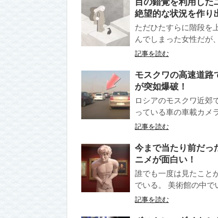
目の錯覚を利用した
絶望的な状況を作り
ただひたすらに階段を
んでしまった女性だが、
記事を読む
モスクワの高速道路
が突如爆破！
ロシアのモスクワ近郊
っている車の車載カメラ
記事を読む
今まで当たり前だっ
ニメが面白い！
誰でも一度は見たこと
でいる。 美術館の中で
記事を読む