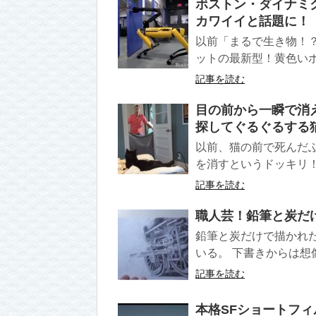
ボストン・ダイナミ
カワイイと話題に！
以前「まるで生き物！
ットの最新型！黄色いボ
記事を読む
目の前から一瞬で消
探してぐるぐるする
以前、猫の前で死んだ
を消すというドッキリ！
記事を読む
職人芸！鉛筆と炭だ
鉛筆と炭だけで描かれ
いる。 下書きからは想
記事を読む
本格SFショートフ