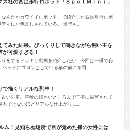
クス社の四足歩行ロボット「ＳｐｏｔＭｉｎｉ」
？なんだかカワイイロボット」で紹介した四足歩行ロボ
ディにお色直しされている。 当時も...
えてみた結果。びっくりして鳴きながら飼い主を
猫が可愛すぎる！
ふりをするドッキリ動画を紹介したが、今回は一瞬で姿
 ベッドにゴロンとしている猫の前に布団...
けで描くリアルな列車！
た古い列車。車輪の細かいところまで丁寧に描写されて
像もできないほどリアルな仕上がりに...
ィルム！見知らぬ場所で目が覚めた裸の女性には