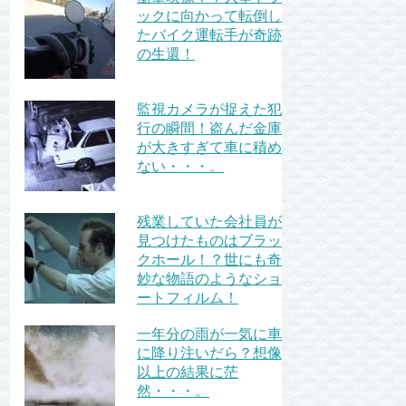
ックに向かって転倒し
たバイク運転手が奇跡
の生還！
監視カメラが捉えた犯
行の瞬間！盗んだ金庫
が大きすぎて車に積め
ない・・・。
残業していた会社員が
見つけたものはブラッ
クホール！？世にも奇
妙な物語のようなショ
ートフィルム！
一年分の雨が一気に車
に降り注いだら？想像
以上の結果に茫
然・・・。