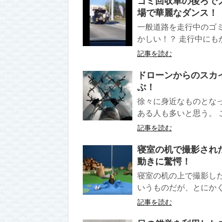
ゴミ回収車の後ろで
場で華麗なダンス！
一般道路を走行中のゴ
かしい！？ 走行中にも
記事を読む
ドローンからのスカ
ぶ！
徐々に身近なものとな
ある人も多いと思う。 
記事を読む
寝室の机で撮影され
動きに驚愕！
寝室の机の上で撮影し
いうものだが、とにかく
記事を読む