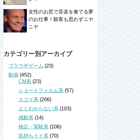
女性のお尻で音楽を奏でる夢
のお仕事！観客も思わずニヤ
ニヤ
カテゴリー別アーカイブ
ブラウザゲーム
(23)
動画
(452)
CM系
(23)
ショートフィルム系
(57)
スゴイ系
(206)
よくわからない系
(103)
感動系
(14)
検証・実験系
(106)
気持ちイイ系
(70)