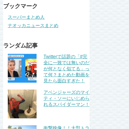
ブックマーク
スーパーまとめ人
ナオッカニュースまとめ
ランダム記事
Twitterで話題の「#完
全に一致では無いのだ
が何となく似てる」っ
て何？まとめた動画を
見たら面白すぎた！
アベンジャーズのマイ
ティ・ソーにいじめら
れるスパイダーマン！
衝撃映像！！大型トラ