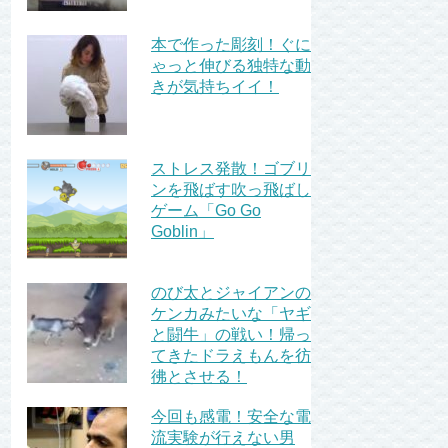
本で作った彫刻！ぐに
ゃっと伸びる独特な動
きが気持ちイイ！
ストレス発散！ゴブリ
ンを飛ばす吹っ飛ばし
ゲーム「Go Go
Goblin」
のび太とジャイアンの
ケンカみたいな「ヤギ
と闘牛」の戦い！帰っ
てきたドラえもんを彷
彿とさせる！
今回も感電！安全な電
流実験が行えない男