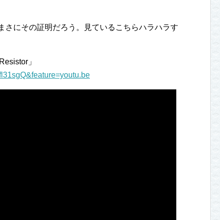
はまさにその証明だろう。見ているこちらハラハラす
 Resistor」
fl31sgQ&feature=youtu.be