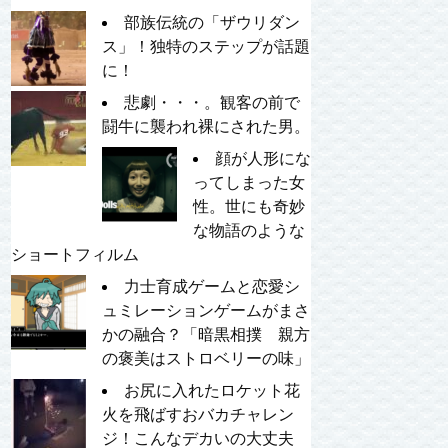
部族伝統の「ザウリダン
ス」！独特のステップが話題
に！
悲劇・・・。観客の前で
闘牛に襲われ裸にされた男。
顔が人形にな
ってしまった女
性。世にも奇妙
な物語のような
ショートフィルム
力士育成ゲームと恋愛シ
ュミレーションゲームがまさ
かの融合？「暗黒相撲 親方
の褒美はストロベリーの味」
お尻に入れたロケット花
火を飛ばすおバカチャレン
ジ！こんなデカいの大丈夫