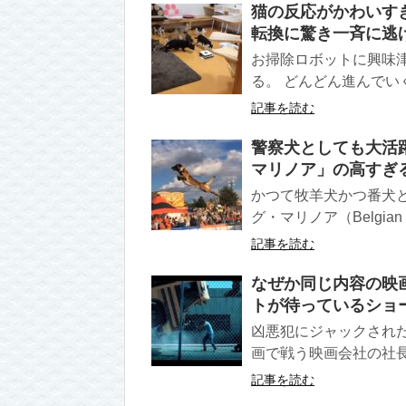
猫の反応がかわいす
転換に驚き一斉に逃
お掃除ロボットに興味
る。 どんどん進んでい
記事を読む
警察犬としても大活
マリノア」の高すぎ
かつて牧羊犬かつ番犬
グ・マリノア（Belgian She
記事を読む
なぜか同じ内容の映
トが待っているショ
凶悪犯にジャックされ
画で戦う映画会社の社長
記事を読む