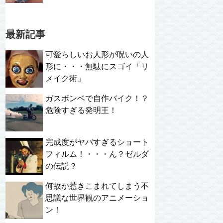
最新記事
可愛らしいお人形が呪いの人
形に・・・無駄にスゴイ「リ
メイク術」
ガスボンベで自作バイク！？
危険すぎる発明王！
完成度がヤバすぎるショート
フィルム！・・・ん？ゼルダ
の伝説？
何故か惹きこまれてしまう不
思議な世界観のアニメーショ
ン！