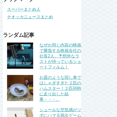
スーパーまとめ人
ナオッカニュースまとめ
ランダム記事
なぜか同じ内容の映画
で勝負する映画会社の
社長2人。予想外なラ
ストが待っているショ
ートフィルム！
お皿のような回し車で
はしゃぎすぎた２匹の
ハムスター！２匹同時
に走り出した結
果・・・。
シュールな空気感がツ
ボにハマる脱出ゲーム