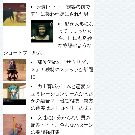
悲劇・・・。観客の前で
闘牛に襲われ裸にされた男。
顔が人形にな
ってしまった女
性。世にも奇妙
な物語のような
ショートフィルム
部族伝統の「ザウリダン
ス」！独特のステップが話題
に！
力士育成ゲームと恋愛シ
ュミレーションゲームがまさ
かの融合？「暗黒相撲 親方
の褒美はストロベリーの味」
女性には分からない男の
痛み・・・。色んなパターン
の股間強打集！