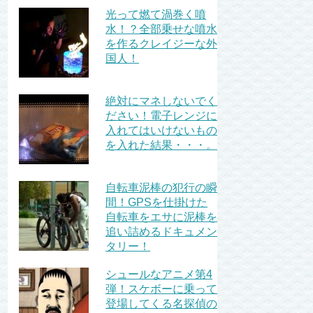
光って燃て渦巻く噴
水！？全部乗せな噴水
を作るクレイジーな外
国人！
絶対にマネしないでく
ださい！電子レンジに
入れてはいけないもの
を入れた結果・・・。
自転車泥棒の犯行の瞬
間！GPSを仕掛けた
自転車をエサに泥棒を
追い詰めるドキュメン
タリー！
シュールなアニメ第4
弾！スケボーに乗って
登場してくる名探偵の