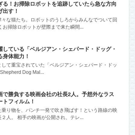
ぎる！お掃除ロボットを追跡していたら急な方向
げ出す！
津々な猫たち。ロボットのうしろからみんなでついて回
くお掃除ロボットが壁際まで来た瞬間...
躍している「ベルジアン・シェパード・ドッグ・
る身体能力！
として重宝されていた「ベルジアン・シェパード・ドッ
pherd Dog Mal...
画で勝負する映画会社の社長2人。予想外なラス
ートフィルム！
た乗り物を、パンチ一発で吹き飛ばす！という路線の映
２人。 相手の映画が公開され、テレ...