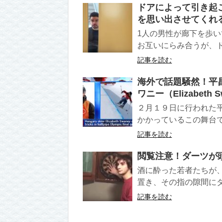
ドアによって引き起こさ
を思い出させてくれ
1人の男性が廊下を歩い
お互いにらみ合うが、ド
記事を読む
海外で話題騒然！平
ワニー（Elizabet
２月１９日に行われた
かかっているこの舞台で
記事を読む
閲覧注意！ダーツが
酒に酔った若者たちが
置き、その指の隙間にダ
記事を読む