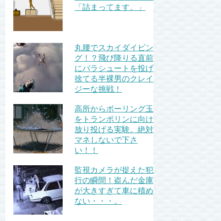
「詰まってます。」
丸腰でスカイダイビン
グ！？飛び降りる直前
にパラシュートを投げ
捨てる半裸男のクレイ
ジーな挑戦！
高所からボーリング玉
をトランポリンに向け
放り投げる実験。絶対
マネしないで下さ
い！！
監視カメラが捉えた犯
行の瞬間！盗んだ金庫
が大きすぎて車に積め
ない・・・。