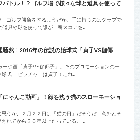
フバトル！？ゴルフ場で様々な球と道具を使って
達。ゴルフ勝負をするようだが、手に持つのはクラブで
の道具や球を使って誰が一番スコアを...
騒然！2016年の伝説の始球式「貞子VS伽倻
ホラー映画「貞子VS伽倻子」。そのプロモーションの一
球式！ ピッチャーは貞子！これ...
「にゃんこ動画」！顔を洗う猫のスローモーショ
に思うが、２月２２日は「猫の日」だそうだ。意外とそ
されてから３０年以上たっている。 ...