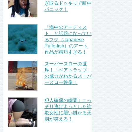
ぎ取るドッキリで町中
パニック！
「海中のアーティス
ト」と話題になってい
るフグ（Japanese
Pufferfish）のアート
作品が精巧すぎる！
スーパースローの世
界！「ベアトラップ」
の威力がわかるスーパ
ースロー映像！
犯人確保の瞬間！こっ
そり逃げようとした詐
欺女性に襲い掛かる天
罰が笑える！