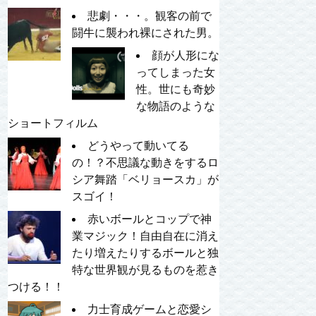
悲劇・・・。観客の前で
闘牛に襲われ裸にされた男。
顔が人形にな
ってしまった女
性。世にも奇妙
な物語のような
ショートフィルム
どうやって動いてる
の！？不思議な動きをするロ
シア舞踏「ベリョースカ」が
スゴイ！
赤いボールとコップで神
業マジック！自由自在に消え
たり増えたりするボールと独
特な世界観が見るものを惹き
つける！！
力士育成ゲームと恋愛シ