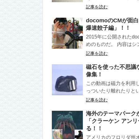
記事を読む
docomoのCMが
爆速餃子編」！！
2015年に公開されたd
めのものだ。 内容はシン
記事を読む
磁石を使った不思議
像集！
この動画は磁力を利用
っついたり離れたりとい
記事を読む
海外のテーマパーク
「クラーケン アンリー
る！！
アメリカのフロリダ州