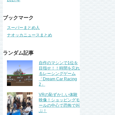
ブックマーク
スーパーまとめ人
ナオッカニュースまとめ
ランダム記事
自作のマシンで1位を
目指せ！！時間を忘れ
るレーシングゲーム
「Dream Car Racing
2」
VRの恥ずかしい体験
映像！ショッピングモ
ールの中心で恐怖で叫
ぶ！