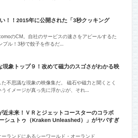
面白い！！2015年に公開された「3秒クッキング
ocomoのCM。自社のサービスの速さをアピールするた
プル！3秒で餃子を作るだ...
な現象トップ９！改めて磁力のスゴさがわかる映
した不思議な現象の映像集だ。 磁石や磁力と聞くとく
うイメージが真っ先に浮かぶが、それ...
が近未来！ＶＲとジェットコースターのコラボ
シュトゥ（Kraken Unleashed）」がヤバすぎ
オーランドにあるシーワールド・オーランド