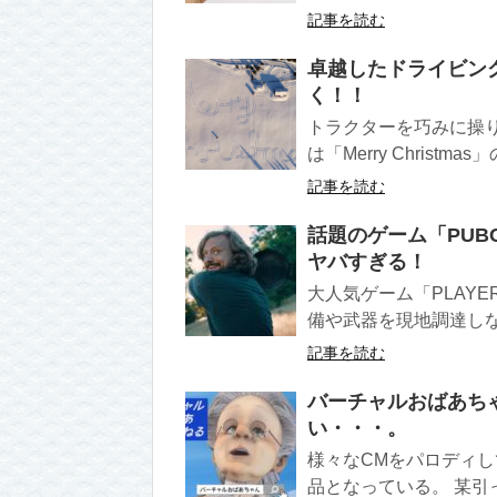
記事を読む
卓越したドライビン
く！！
トラクターを巧みに操
は「Merry Christmas
記事を読む
話題のゲーム「PU
ヤバすぎる！
大人気ゲーム「PLAYER
備や武器を現地調達しなが
記事を読む
バーチャルおばあち
い・・・。
様々なCMをパロディ
品となっている。 某引っ