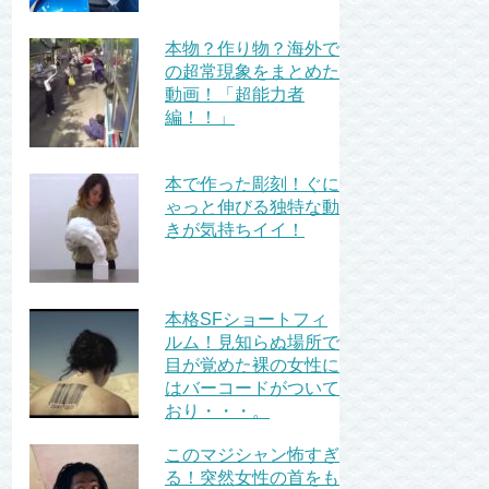
本物？作り物？海外で
の超常現象をまとめた
動画！「超能力者
編！！」
本で作った彫刻！ぐに
ゃっと伸びる独特な動
きが気持ちイイ！
本格SFショートフィ
ルム！見知らぬ場所で
目が覚めた裸の女性に
はバーコードがついて
おり・・・。
このマジシャン怖すぎ
る！突然女性の首をも