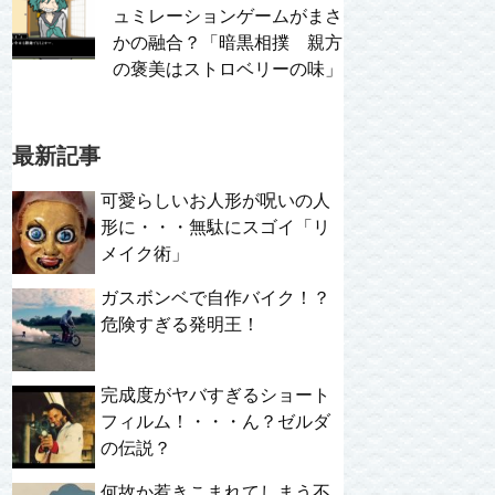
ュミレーションゲームがまさ
かの融合？「暗黒相撲 親方
の褒美はストロベリーの味」
最新記事
可愛らしいお人形が呪いの人
形に・・・無駄にスゴイ「リ
メイク術」
ガスボンベで自作バイク！？
危険すぎる発明王！
完成度がヤバすぎるショート
フィルム！・・・ん？ゼルダ
の伝説？
何故か惹きこまれてしまう不