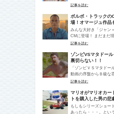
記事を読む
ボルボ・トラックの
場！オマージュ作品
みんな大好き「ジャン
CMに登場！ まだまだ現
記事を読む
ゾンビVSマタドー
裏切らない！！
「ゾンビＶＳマタドー
動画の序盤からＢ級な雰
記事を読む
マリオがマリオカー
トを購入した男の悲
もしもシリーズショー
あったら・・・。という