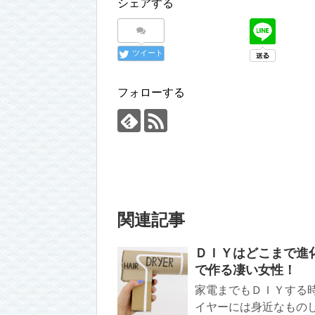
シェアする
ツイート
フォローする
関連記事
ＤＩＹはどこまで進
で作る凄い女性！
家電までもＤＩＹする
イヤーには身近なものし