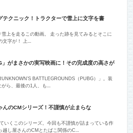
グテクニック！トラクターで雪上に文字を書
り雪上を走るこの動画。 走った跡を見てみるとそこに
」の文字が！ 上...
BG」がまさかの実写映画に！その完成度の高さが
UNKNOWN'S BATTLEGROUNDS（PUBG）」。装
ら、最後の1人、も...
ゃんのCMシリーズ！不謹慎が止まらな
していくこのシリーズ。今回も不謹慎が詰まっている作
越し屋さんのCMとたばこ関係のC...