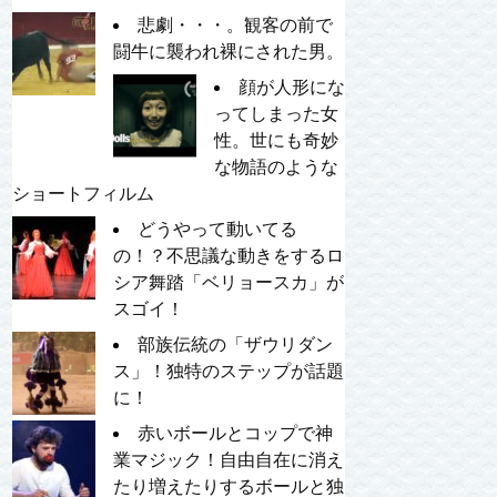
悲劇・・・。観客の前で
闘牛に襲われ裸にされた男。
顔が人形にな
ってしまった女
性。世にも奇妙
な物語のような
ショートフィルム
どうやって動いてる
の！？不思議な動きをするロ
シア舞踏「ベリョースカ」が
スゴイ！
部族伝統の「ザウリダン
ス」！独特のステップが話題
に！
赤いボールとコップで神
業マジック！自由自在に消え
たり増えたりするボールと独