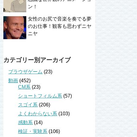
ン！
女性のお尻で音楽を奏でる夢
のお仕事！観客も思わずニヤ
ニヤ
カテゴリー別アーカイブ
ブラウザゲーム
(23)
動画
(452)
CM系
(23)
ショートフィルム系
(57)
スゴイ系
(206)
よくわからない系
(103)
感動系
(14)
検証・実験系
(106)