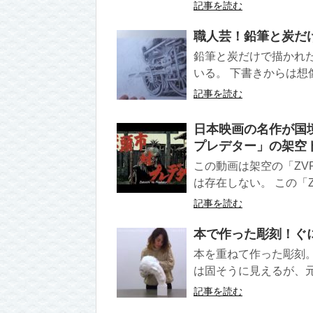
記事を読む
職人芸！鉛筆と炭だ
鉛筆と炭だけで描かれ
いる。 下書きからは想
記事を読む
日本映画の名作が国
プレデター」の架空
この動画は架空の「ZV
は存在しない。 この「Z
記事を読む
本で作った彫刻！ぐ
本を重ねて作った彫刻
は固そうに見えるが、元
記事を読む