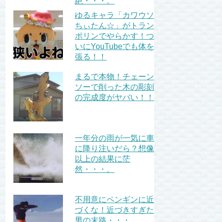
絶・・・。
ゆるキャラ「カワウソ
ちぃたん☆」がトラン
ポリンでやらかす！つ
いにYouTubeでも体を
張る！！
まるで本物！チェーン
ソーで削った木の彫刻
の完成度がヤバい！！
一年分の雨が一気に車
に降り注いだら？想像
以上の結果に茫
然・・・。
不用意にペンギンに近
づくな！近づきすぎた
男の末路・・・。