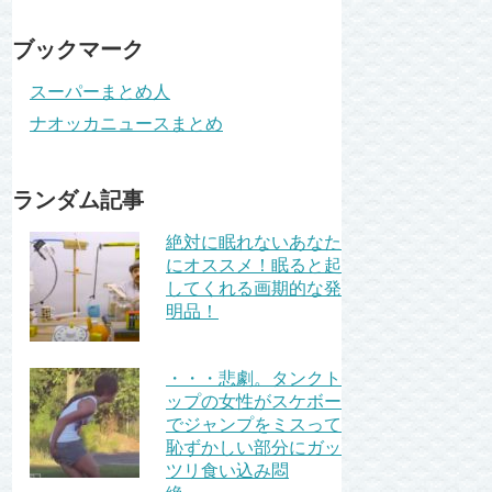
ブックマーク
スーパーまとめ人
ナオッカニュースまとめ
ランダム記事
絶対に眠れないあなた
にオススメ！眠ると起
してくれる画期的な発
明品！
・・・悲劇。タンクト
ップの女性がスケボー
でジャンプをミスって
恥ずかしい部分にガッ
ツリ食い込み悶