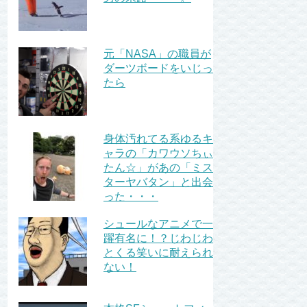
元「NASA」の職員が
ダーツボードをいじっ
たら
身体汚れてる系ゆるキ
ャラの「カワウソちぃ
たん☆」があの「ミス
ターヤバタン」と出会
った・・・
シュールなアニメで一
躍有名に！？じわじわ
とくる笑いに耐えられ
ない！