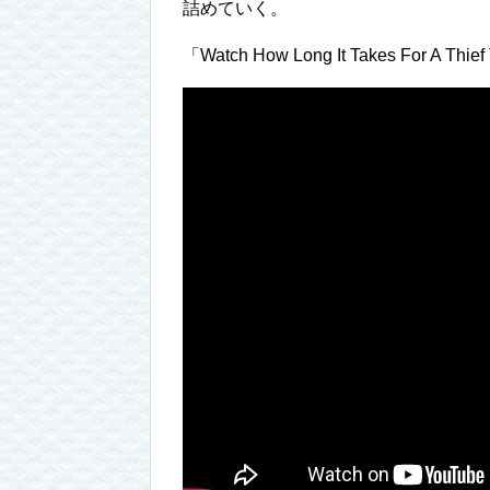
詰めていく。
「Watch How Long It Takes For A Thief