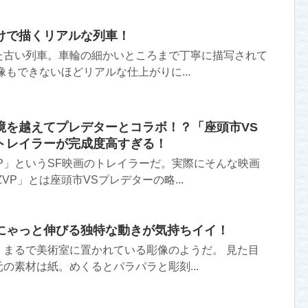
けで描くリアルな列車！
た古い列車。車輪の細かいところまで丁寧に描写されて
像もできないほどリアルな仕上がりに...
境を越えてプレデターとコラボ！？「座頭市VS
トレイラーが完成度高すぎる！
P」というSF映画のトレイラーだ。実際にそんな映画
VP」とは座頭市VSプレデターの略...
にゃっと伸びる独特な動きが気持ちイイ！
。まるで美術室に置かれている彫像のようだ。 見た目
の素材は紙。めくるとパラパラと彫刻...