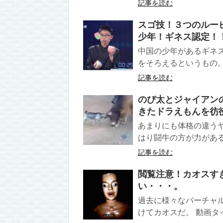
記事を読む
スゴ技！３つのルー
少年！ギネス認定！
中国の少年があるギネ
をそろえるというもの。
記事を読む
のび太とジャイアン
きたドラえもんを彷
あまりにも体格の違う
はり闘牛の方が力がある
記事を読む
閲覧注意！カオスす
い・・・。
過去に様々なバーチャ
けてカオスだ。 動画タ