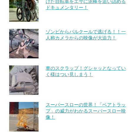
けた自転車をエサに泥棒を追い詰める
ドキュメンタリー！
ゾンビからパルクールで逃げる！！一
人称カメラからの映像が大迫力！
車のスクラップ！グシャッとなってい
く様はつい見しまう！
スーパースローの世界！「ベアトラッ
プ」の威力がわかるスーパースロー映
像！