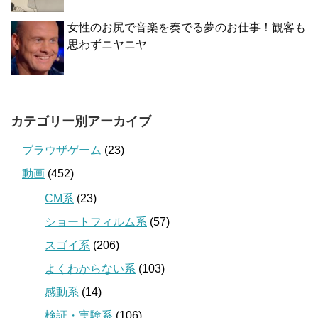
女性のお尻で音楽を奏でる夢のお仕事！観客も
思わずニヤニヤ
カテゴリー別アーカイブ
ブラウザゲーム
(23)
動画
(452)
CM系
(23)
ショートフィルム系
(57)
スゴイ系
(206)
よくわからない系
(103)
感動系
(14)
検証・実験系
(106)