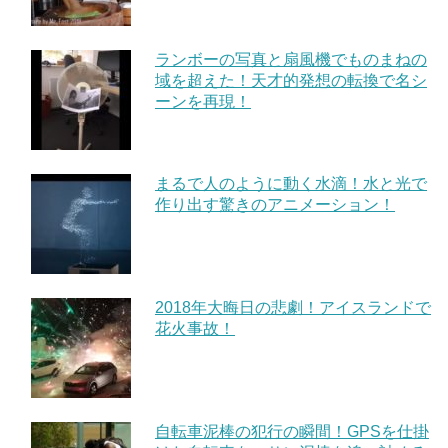
ランボーの写真と扇風機でものまねの
域を超えた！天才的発想の転換で名シ
ーンを再現！
まるで人のように動く水滴！水と光で
作り出す驚きのアニメーション！
2018年大晦日の悲劇！アイスランドで
花火事故！
自転車泥棒の犯行の瞬間！GPSを仕掛