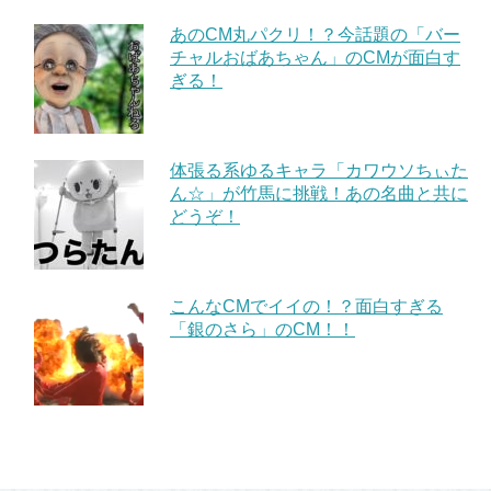
あのCM丸パクリ！？今話題の「バー
チャルおばあちゃん」のCMが面白す
ぎる！
体張る系ゆるキャラ「カワウソちぃた
ん☆」が竹馬に挑戦！あの名曲と共に
どうぞ！
こんなCMでイイの！？面白すぎる
「銀のさら」のCM！！