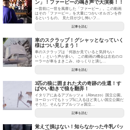
ン」！ファービーの鳴き声で大演奏！！
一昔前に一世を風靡した「ファービー」。この動画
はその「ファービー」を大量につかいオルガンを作
るというもの。 見た目が少し怖いフ...
記事を読む
車のスクラップ！グシャッとなっていく
様はつい見しまう！
車のスクラップは「何故か見ていると気持ちい
い！」という声が多い。 この動画の機会は左右のロ
ーラーが車をまきこみ、ゆっくりと潰し...
記事を読む
3匹の狼に囲まれた犬の奇跡の生還！す
ばやい動きで狼を翻弄！
イタリアにあるアブルッツォ（Abruzzo）国立公園。
ヨーロッパでもトップ5に入るほど美しい国立公園だ
そうだ。そんなアブルッツォ国立...
記事を読む
覚えて損はない！知らなかった牛乳パッ