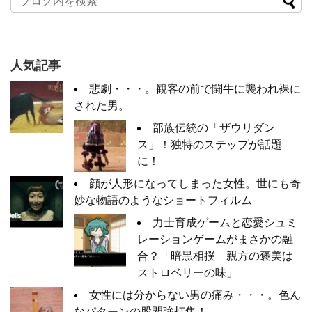
人気記事
悲劇・・・。観客の前で闘牛に襲われ裸に
された男。
部族伝統の「ザウリダン
ス」！独特のステップが話題
に！
顔が人形になってしまった女性。世にも奇
妙な物語のようなショートフィルム
力士育成ゲームと恋愛シュミ
レーションゲームがまさかの融
合？「暗黒相撲 親方の褒美は
ストロベリーの味」
女性には分からない男の痛み・・・。色ん
なパターンの股間強打集！