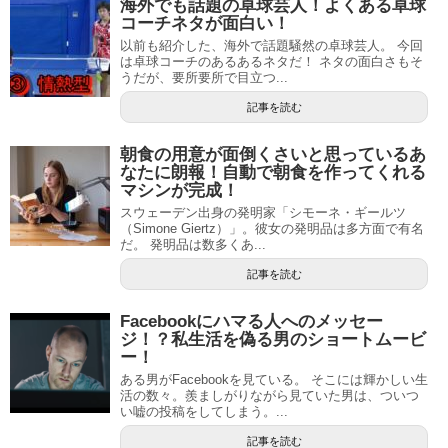
海外でも話題の卓球芸人！よくある卓球
コーチネタが面白い！
以前も紹介した、海外で話題騒然の卓球芸人。 今回
は卓球コーチのあるあるネタだ！ ネタの面白さもそ
うだが、要所要所で目立つ...
記事を読む
朝食の用意が面倒くさいと思っているあ
なたに朗報！自動で朝食を作ってくれる
マシンが完成！
スウェーデン出身の発明家「シモーネ・ギールツ
（Simone Giertz）」。彼女の発明品は多方面で有名
だ。 発明品は数多くあ...
記事を読む
Facebookにハマる人へのメッセー
ジ！？私生活を偽る男のショートムービ
ー！
ある男がFacebookを見ている。 そこには輝かしい生
活の数々。羨ましがりながら見ていた男は、ついつ
い嘘の投稿をしてしまう。...
記事を読む