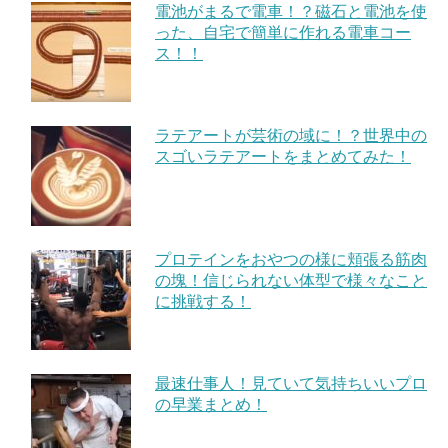
電池がまるで電車！？磁石と電池を使
った、自宅で簡単に作れる電車コー
ス！！
ラテアートが芸術の域に！？世界中の
スゴいラテアートをまとめてみた！
プロテインをおやつの様に頬張る筋肉
の塊！信じられない体型で様々なこと
に挑戦する！
最速仕事人！見ていて気持ちいいプロ
の早業まとめ！