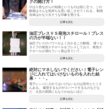
クの開け方！
やはり昔ながらの知識というものは役に立つ。この
動画はそんな気持ちを思い起こさせてくれる。 動画
自体はかなり古そうな印象を受ける...
記事を読む
油圧プレスＶＳ発泡スチロール！プレス
の力が半端ない！！
油圧プレスのパワーがよく分かるこの動画。 様々な
タイプの発泡スチロールをプレスしており、発泡ス
チロールが潰れていく様は見ていて...
記事を読む
絶対にマネしないでください！電子レン
ジに入れてはいけないものを入れた結
果・・・。
電子レンジに入れてはいけないものは意外とたくさ
んある。 爆発するものやスパークするものなどな
ど、火災の原因にもなりかねないほど...
記事を読む