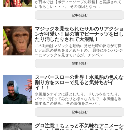
が日本では【ボディーソープの妖精】と認識されて
いるらしい・・・。 その原因となっ...
記事を読む
マジックを見せられたサルのリアクショ
ンが可愛い！目の前でピーナッツを出し
たり消したりされて大混乱！
この動画はマジックを動物に見せた時の反応が可愛
いと話題の動画をまとめたもの。 最後にチンパンジ
ーにマジックを見せているが、チンパン...
記事を読む
スーパースローの世界！水風船の色んな
割り方をスローで見ると気持ちがイ
イ！！
水風船をナイフに落としたり、ドリルをあてたり、
バットで打ってみたりと様々な方法で、水風船を攻
撃するこの動画。 その映像をスーパ...
記事を読む
グロ注意！ちょっと不気味なアニメーシ