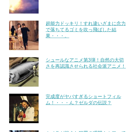
超能力ドッキリ！すれ違いざまに念力
で落ちてるゴミを吹っ飛ばした結
果・・・。
シュールなアニメ第3弾！自然の大切
さを再認識させられる社会派アニメ！
完成度がヤバすぎるショートフィル
ム！・・・ん？ゼルダの伝説？