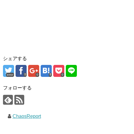
シェアする
error
0
0
フォローする
ChaosReport