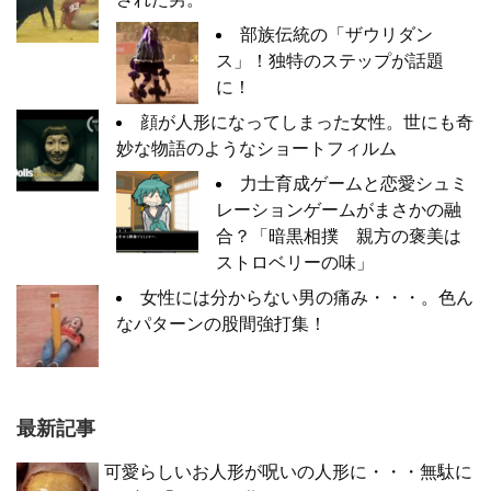
部族伝統の「ザウリダン
ス」！独特のステップが話題
に！
顔が人形になってしまった女性。世にも奇
妙な物語のようなショートフィルム
力士育成ゲームと恋愛シュミ
レーションゲームがまさかの融
合？「暗黒相撲 親方の褒美は
ストロベリーの味」
女性には分からない男の痛み・・・。色ん
なパターンの股間強打集！
最新記事
可愛らしいお人形が呪いの人形に・・・無駄に