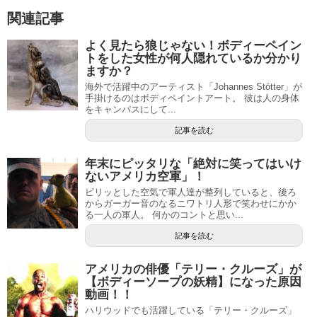
関連記事
よく見たら狼じゃない！ボディーペイン
トをした女性が何人隠れているか分かり
ますか？
海外で活躍中のアーティスト「Johannes Stötter」が
手掛けるのはボディペイントアート。 彼は人の身体
をキャンパスにして...
記事を読む
年末にピッタリな「絶対に笑ってはいけ
ないアメリカ空軍」！
ピリッとした空気で軍人達が整列していると、後ろ
からガーガー音のなるニワトリ人形で笑わせにかか
る一人の軍人。 何かのコントと思い...
記事を読む
アメリカの俳優「テリー・クルーズ」が
【ボディーソープの妖精】になった原因
動画！！
ハリウッドでも活躍している「テリー・クルーズ」