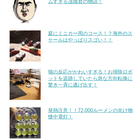
ムすぎる茂雄君の物語！
庭にミニカー用のコース！？海外のス
ケールはやっぱりスゴい！！
猫の反応がかわいすぎる！お掃除ロボ
ットを追跡していたら急な方向転換に
驚き一斉に逃げ出す！
発熱注意！！72,000ルーメンの化け物
懐中電灯！