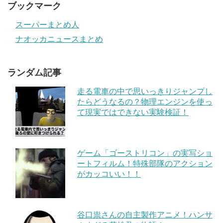
ブックマーク
スーパーまとめ人
ナオッカニュースまとめ
ランダム記事
走る電車の中で思いっきりジャンプし
たらどうなるの？物理エンジンを使っ
て現実ではできない実験検証！
ゲーム「ゴーストリコン」の実写ショ
ートフィルム！特殊部隊のアクション
がカッコいい！！
谷口祟さんの自主製作アニメ！ハンサ