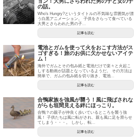
ョン！大男にさらわれた男の子と女の子
の話。
Who's Hungry?というタイトルの不気味な雰囲気が漂
う白黒アニメーション。 子供をさらって食べている
大男とさらわれた男の子...
記事を読む
電池とガムを使って火をおこす方法がス
ゴすぎる！旅のお供に欠かせないアイテ
ム！
海外でガムとその包み紙と電池だけで楽々と火起こ
しする動画が話題となっているようだ。 その方法は
簡単で、ガムの包み紙を切り抜き、電池...
記事を読む
合鴨家族を強風が襲う！風に飛ばされな
がらも垣間見える絆にほっこり。
合鴨？の親子が仲良く歩いているところを襲う強
風！ 子供たちは風に転がされ、親も風に足を滑らせ
てしまう・・・。 しかし、転...
記事を読む