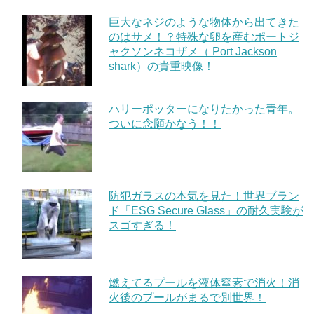
巨大なネジのような物体から出てきた
のはサメ！？特殊な卵を産むポートジ
ャクソンネコザメ（ Port Jackson
shark）の貴重映像！
ハリーポッターになりたかった青年。
ついに念願かなう！！
防犯ガラスの本気を見た！世界ブラン
ド「ESG Secure Glass」の耐久実験が
スゴすぎる！
燃えてるプールを液体窒素で消火！消
火後のプールがまるで別世界！