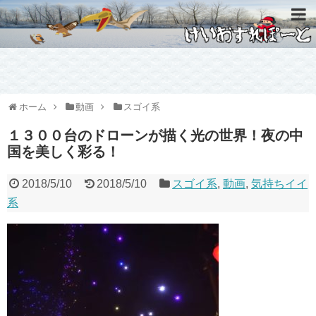
ホーム
動画
スゴイ系
１３００台のドローンが描く光の世界！夜の中
国を美しく彩る！
2018/5/10
2018/5/10
スゴイ系
,
動画
,
気持ちイイ
系