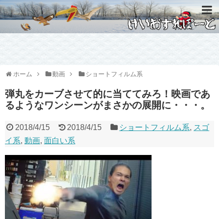
ホーム
動画
ショートフィルム系
弾丸をカーブさせて的に当ててみろ！映画であ
るようなワンシーンがまさかの展開に・・・。
2018/4/15
2018/4/15
ショートフィルム系
,
スゴ
イ系
,
動画
,
面白い系