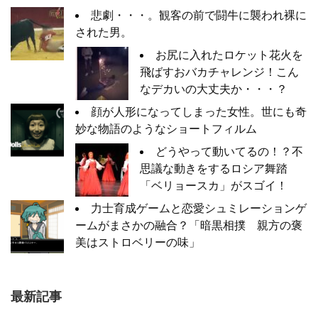
悲劇・・・。観客の前で闘牛に襲われ裸に
された男。
お尻に入れたロケット花火を
飛ばすおバカチャレンジ！こん
なデカいの大丈夫か・・・？
顔が人形になってしまった女性。世にも奇
妙な物語のようなショートフィルム
どうやって動いてるの！？不
思議な動きをするロシア舞踏
「ベリョースカ」がスゴイ！
力士育成ゲームと恋愛シュミレーションゲ
ームがまさかの融合？「暗黒相撲 親方の褒
美はストロベリーの味」
最新記事