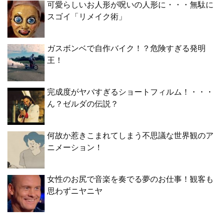
可愛らしいお人形が呪いの人形に・・・無駄に
スゴイ「リメイク術」
ガスボンベで自作バイク！？危険すぎる発明
王！
完成度がヤバすぎるショートフィルム！・・・
ん？ゼルダの伝説？
何故か惹きこまれてしまう不思議な世界観のア
ニメーション！
女性のお尻で音楽を奏でる夢のお仕事！観客も
思わずニヤニヤ