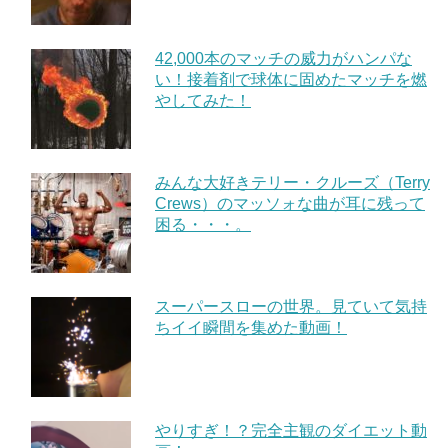
42,000本のマッチの威力がハンパな
い！接着剤で球体に固めたマッチを燃
やしてみた！
みんな大好きテリー・クルーズ（Terry
Crews）のマッソォな曲が耳に残って
困る・・・。
スーパースローの世界。見ていて気持
ちイイ瞬間を集めた動画！
やりすぎ！？完全主観のダイエット動