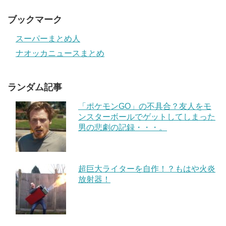
ブックマーク
スーパーまとめ人
ナオッカニュースまとめ
ランダム記事
「ポケモンGO」の不具合？友人をモ
ンスターボールでゲットしてしまった
男の悲劇の記録・・・。
超巨大ライターを自作！？もはや火炎
放射器！