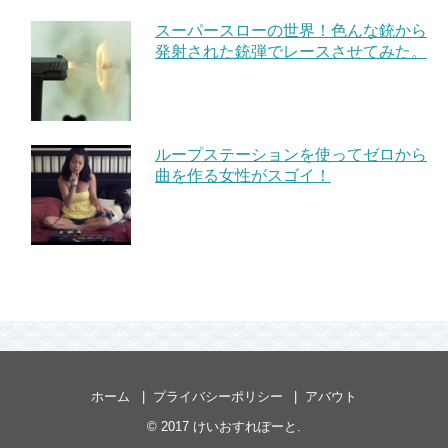
スーパースローの世界！色んな銃から
発射された銃弾でレースさせてみた。
ループステーションを使ってゼロから
曲を作る女性がスゴイ！
ホーム
プライバシーポリシー
アバウト
© 2017
けいおすれぽーと
.