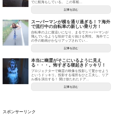
でに航海もしている。 この客船...
記事を読む
スーパーマンが横を通り過ぎる！？海外
で流行中の自転車の新しい乗り方！
自転車の上に腹這いになり、まるでスーパーマンが
飛んでいるような恰好で走り抜ける男性。 海外でこ
の手の動画がかなりアップされてい...
記事を読む
本当に幽霊がそこにいるように見え
る・・・。怖すぎる寝起きドッキリ！
プロジェクターで幽霊の映像を投影して驚かせよう
というドッキリ。投影する場所をひと工夫し、リア
ル感を演出する！ 開け放たれたドア...
記事を読む
スポンサーリンク