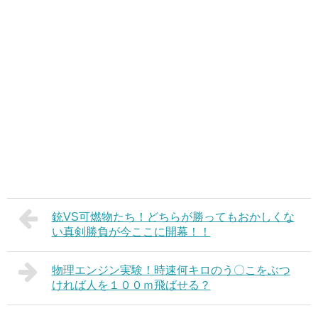
銃VS可燃物たち！どちらが勝ってもおかしくな
い真剣勝負が今ここに開幕！！
物理エンジン実験！時速何キロのう〇こをぶつ
ければ人を１００ｍ飛ばせる？