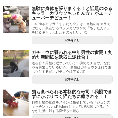
無駄に身体を張りまくる！と話題のゆる
キャラ「カワウソちぃたん☆」がユーチ
ューバーデビュー！
このゆるキャラ「ちぃたん☆」はご当地のキャラで
はなく、実在するコツメカワウソの「ちぃたん☆」
をゆるキャラ化したものらしい。 な...
記事を読む
ガチョウに襲われる中年男性の奮闘！丸
めた新聞紙を武器に泥仕合！
道を歩く男性に近づいていく一羽のガチョウ。なに
やら興奮している様子。 男性はガチョウをよけて進
もうとするが、ガチョウは突如男性...
記事を読む
猫も食べられる本格的な寿司！我慢でき
ずにかぶりつく猫たちに癒される！！
料理と猫の動画をメインに投稿している「ジュンズ
キッチン（JunsKitchen ）」。料理の腕もさること
ながら猫に対する愛情も半端な...