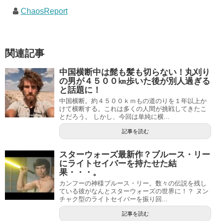
ChaosReport
関連記事
中国横断中は髭も髪も切らない！丸刈り
の男が４５００㎞歩いた後が別人過ぎる
と話題に！
中国横断。約４５００ｋｍもの道のりを１年以上か
けて横断する。これは多くの人間が挑戦してきたこ
とだろう。 しかし、今回は単純に横...
記事を読む
スターウォーズ最新作？ブルース・リー
にライトセイバーを持たせた結
果・・・。
カンフーの神様ブルース・リー。数々の伝説を残し
ている彼がなんとスターウォーズの世界に！？ ヌン
チャク型のライトセイバーを振り回...
記事を読む