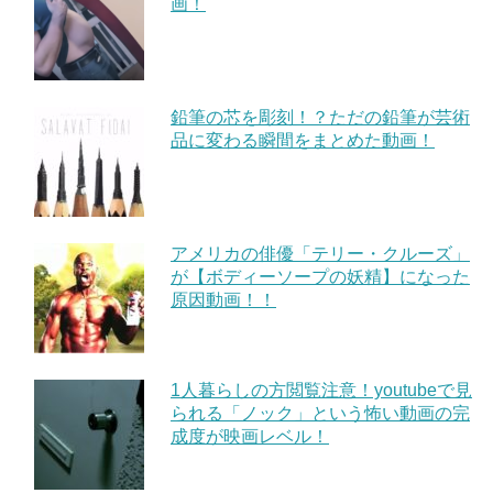
画！
鉛筆の芯を彫刻！？ただの鉛筆が芸術
品に変わる瞬間をまとめた動画！
アメリカの俳優「テリー・クルーズ」
が【ボディーソープの妖精】になった
原因動画！！
1人暮らしの方閲覧注意！youtubeで見
られる「ノック」という怖い動画の完
成度が映画レベル！