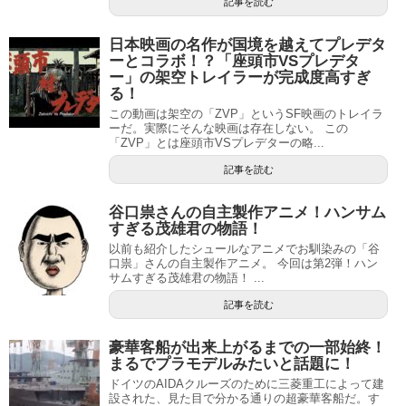
記事を読む
日本映画の名作が国境を越えてプレデタ
ーとコラボ！？「座頭市VSプレデタ
ー」の架空トレイラーが完成度高すぎ
る！
この動画は架空の「ZVP」というSF映画のトレイラ
ーだ。実際にそんな映画は存在しない。 この
「ZVP」とは座頭市VSプレデターの略...
記事を読む
谷口祟さんの自主製作アニメ！ハンサム
すぎる茂雄君の物語！
以前も紹介したシュールなアニメでお馴染みの「谷
口祟」さんの自主製作アニメ。 今回は第2弾！ハン
サムすぎる茂雄君の物語！ ...
記事を読む
豪華客船が出来上がるまでの一部始終！
まるでプラモデルみたいと話題に！
ドイツのAIDAクルーズのために三菱重工によって建
設された、見た目で分かる通りの超豪華客船だ。す