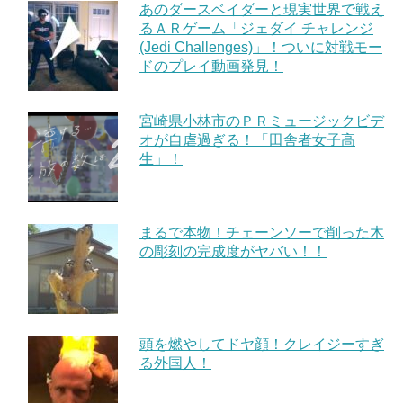
あのダースベイダーと現実世界で戦え
るＡＲゲーム「ジェダイ チャレンジ
(Jedi Challenges)」！ついに対戦モー
ドのプレイ動画発見！
宮崎県小林市のＰＲミュージックビデ
オが自虐過ぎる！「田舎者女子高
生」！
まるで本物！チェーンソーで削った木
の彫刻の完成度がヤバい！！
頭を燃やしてドヤ顔！クレイジーすぎ
る外国人！