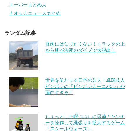
スーパーまとめ人
ナオッカニュースまとめ
ランダム記事
豚肉にはなりたくない！トラックの上
から豚が決死のダイブで大脱出！
世界を笑わせる日本の芸人！卓球芸人
ピンポンの「ピンポンカーニバル」が
面白すぎる！
ちょっとした暇つぶしに最適！ヤンキ
ーを操作して縄張りを拡大するゲーム
「スクールウォーズ」