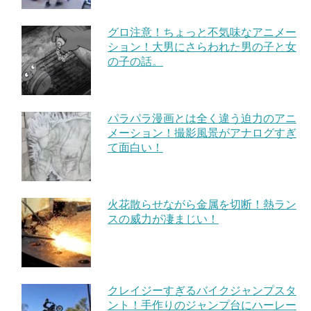
グロ注意！ちょっと不気味なアニメー
ション！大男にさらわれた男の子と女
の子の話。
パラパラ漫画とは全く違う迫力のアニ
メーション！撮影風景がアナログすぎ
て面白い！
火花散らせながら金属を切断！熱ラン
スの威力が凄まじい！
クレイジーすぎるバイクジャンプスタ
ント！手作りのジャンプ台にハーレー