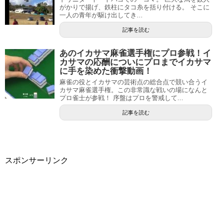
がかりで揚げ、鉄柱にタコ糸を括り付ける。 そこに
一人の青年が駆け出してき...
記事を読む
あのイカサマ麻雀選手権にプロ参戦！イ
カサマの応酬についにプロまでイカサマ
に手を染めた衝撃動画！
麻雀の役とイカサマの芸術点の総合点で競い合うイ
カサマ麻雀選手権。この非常識な戦いの場になんと
プロ雀士が参戦！ 序盤はプロを警戒して...
記事を読む
スポンサーリンク