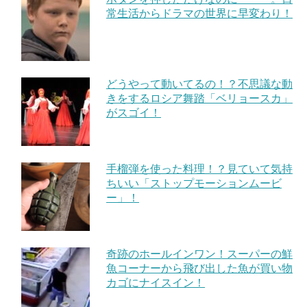
常生活からドラマの世界に早変わり！
どうやって動いてるの！？不思議な動
きをするロシア舞踏「ベリョースカ」
がスゴイ！
手榴弾を使った料理！？見ていて気持
ちいい「ストップモーションムービ
ー」！
奇跡のホールインワン！スーパーの鮮
魚コーナーから飛び出した魚が買い物
カゴにナイスイン！