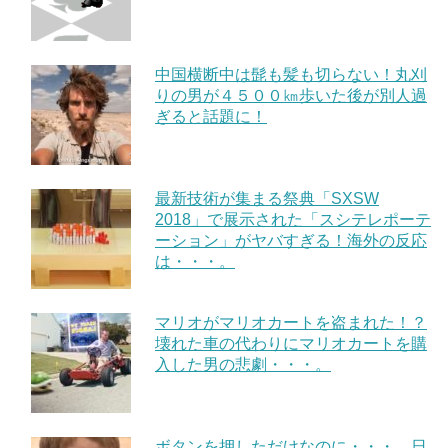
中国横断中は髭も髪も切らない！丸刈
りの男が４５００㎞歩いた後が別人過
ぎると話題に！
最新技術が集まる祭典「SXSW
2018」で展示された「スシテレポーテ
ーション」がヤバすぎる！海外の反応
は・・・。
マリオがマリオカートを盗まれた！？
壊れた車の代わりにマリオカートを購
入した男の悲劇・・・。
ボタンを押しただけなのに・・・。日