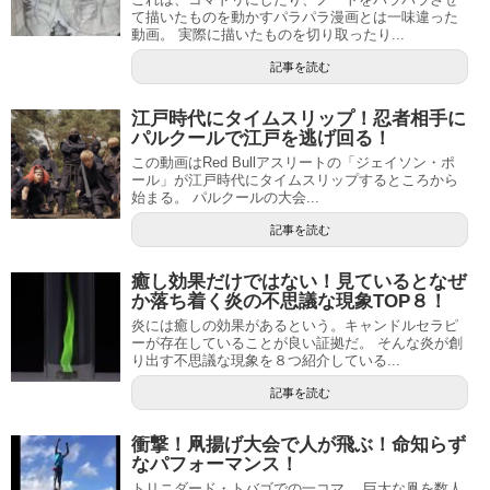
て描いたものを動かすパラパラ漫画とは一味違った
動画。 実際に描いたものを切り取ったり...
記事を読む
江戸時代にタイムスリップ！忍者相手に
パルクールで江戸を逃げ回る！
この動画はRed Bullアスリートの「ジェイソン・ポ
ール」が江戸時代にタイムスリップするところから
始まる。 パルクールの大会...
記事を読む
癒し効果だけではない！見ているとなぜ
か落ち着く炎の不思議な現象TOP８！
炎には癒しの効果があるという。キャンドルセラピ
ーが存在していることが良い証拠だ。 そんな炎が創
り出す不思議な現象を８つ紹介している...
記事を読む
衝撃！凧揚げ大会で人が飛ぶ！命知らず
なパフォーマンス！
トリニダード・トバゴでの一コマ。 巨大な凧を数人