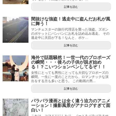
記事を読む
間抜けな強盗！逃走中に盗んだお札が風
に舞う！
マンチェスターの旅行代理店を襲った強盗。ズボン
のポケットにパンパンにお札を詰め込み逃走。 その
逃走中に天罰が下る！なんと、ポケ...
記事を読む
海外で話題騒然！一世一代のプロポーズ
の瞬間・・・後ろの子供が脱ぎ始め
る！？こいつションベンしてるぞ！！
女性にとっても男性にとっても大切なプロポーズの
瞬間。一生に一度のことだから、ロマンチックな演
出をする方も多いと思う。 この動画の男...
記事を読む
パラパラ漫画とは全く違う迫力のアニメ
ーション！撮影風景がアナログすぎて面
白い！
これは、コマドリにしたり、ノートをパラパラさせ