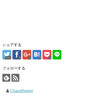
シェアする
error
0
0
フォローする
ChaosReport