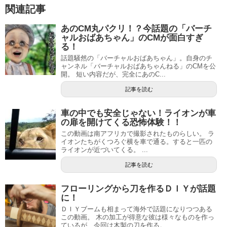
関連記事
あのCM丸パクリ！？今話題の「バーチ
ャルおばあちゃん」のCMが面白すぎ
る！
話題騒然の「バーチャルおばあちゃん」。自身のチ
ャンネル「バーチャルおばあちゃんねる」のCMを公
開。 短い内容だが、完全にあのC...
記事を読む
車の中でも安全じゃない！ライオンが車
の扉を開けてくる恐怖体験！！
この動画は南アフリカで撮影されたものらしい。 ラ
イオンたちがくつろぐ横を車で通る。すると一匹の
ライオンが近づいてくる。 ...
記事を読む
フローリングから刀を作るＤＩＹが話題
に！
ＤＩＹブームも相まって海外で話題になりつつある
この動画。 木の加工が得意な彼は様々なものを作っ
ているが、今回は木製の刀を作る。...