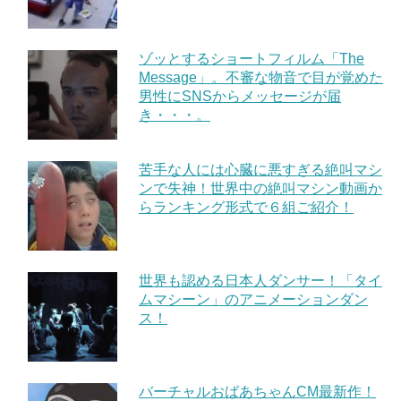
ゾッとするショートフィルム「The
Message」。不審な物音で目が覚めた
男性にSNSからメッセージが届
き・・・。
苦手な人には心臓に悪すぎる絶叫マシ
ンで失神！世界中の絶叫マシン動画か
らランキング形式で６組ご紹介！
世界も認める日本人ダンサー！「タイ
ムマシーン」のアニメーションダン
ス！
バーチャルおばあちゃんCM最新作！