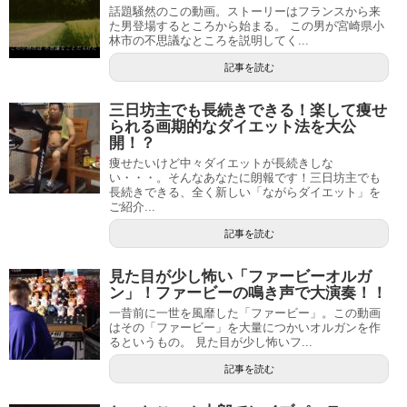
話題騒然のこの動画。ストーリーはフランスから来
た男登場するところから始まる。 この男が宮崎県小
林市の不思議なところを説明してく...
記事を読む
三日坊主でも長続きできる！楽して痩せ
られる画期的なダイエット法を大公
開！？
痩せたいけど中々ダイエットが長続きしな
い・・・。そんなあなたに朗報です！三日坊主でも
長続きできる、全く新しい「ながらダイエット」を
ご紹介...
記事を読む
見た目が少し怖い「ファービーオルガ
ン」！ファービーの鳴き声で大演奏！！
一昔前に一世を風靡した「ファービー」。この動画
はその「ファービー」を大量につかいオルガンを作
るというもの。 見た目が少し怖いフ...
記事を読む