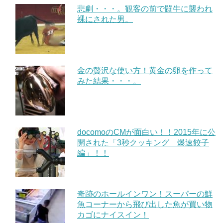
悲劇・・・。観客の前で闘牛に襲われ
裸にされた男。
金の贅沢な使い方！黄金の卵を作って
みた結果・・・。
docomoのCMが面白い！！2015年に公
開された「3秒クッキング 爆速餃子
編」！！
奇跡のホールインワン！スーパーの鮮
魚コーナーから飛び出した魚が買い物
カゴにナイスイン！