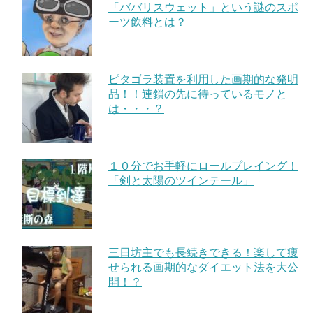
「ババリスウェット」という謎のスポ
ーツ飲料とは？
ピタゴラ装置を利用した画期的な発明
品！！連鎖の先に待っているモノと
は・・・？
１０分でお手軽にロールプレイング！
「剣と太陽のツインテール」
三日坊主でも長続きできる！楽して痩
せられる画期的なダイエット法を大公
開！？