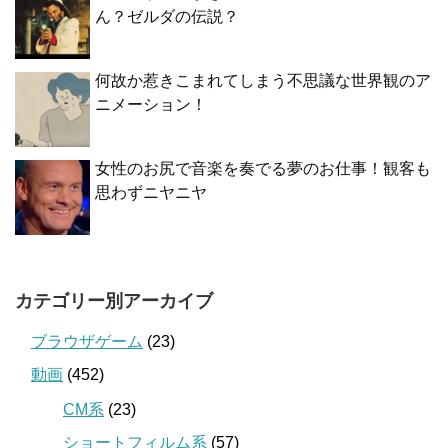
ん？ゼルダの伝説？
何故か惹きこまれてしまう不思議な世界観のア
ニメーション！
女性のお尻で音楽を奏でる夢のお仕事！観客も
思わずニヤニヤ
カテゴリー別アーカイブ
ブラウザゲーム
(23)
動画
(452)
CM系
(23)
ショートフィルム系
(57)