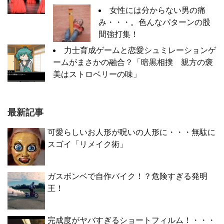
女性には分からない男の痛
み・・・。色んなパターンの股
間強打集！
力士育成ゲームと恋愛シュミレーションゲ
ームがまさかの融合？「暗黒相撲 親方の褒
美はストロベリーの味」
最新記事
可愛らしいお人形が呪いの人形に・・・無駄に
スゴイ「リメイク術」
ガスボンベで自作バイク！？危険すぎる発明
王！
完成度がヤバすぎるショートフィルム！・・・