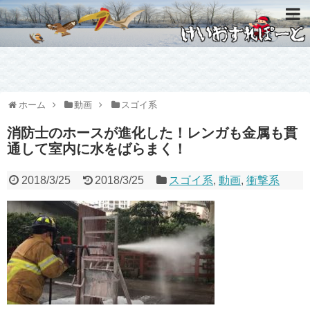
ホーム
動画
スゴイ系
消防士のホースが進化した！レンガも金属も貫
通して室内に水をばらまく！
2018/3/25
2018/3/25
スゴイ系
,
動画
,
衝撃系