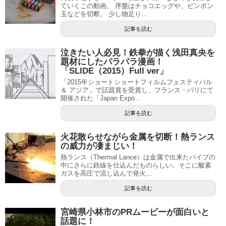
ていくこの動画。 序盤はチョコエッグや、ピンポン
玉などを切断。 少し物足り...
記事を読む
泣きたい人必見！鉄拳が描く浅田真央を
題材にしたパラパラ漫画！
「SLIDE（2015）Full ver」
「2015年ショートショートフィルムフェスティバル
＆ アジア」で話題賞を受賞し、フランス・パリにて
開催された「Japan Expo...
記事を読む
火花散らせながら金属を切断！熱ランス
の威力が凄まじい！
熱ランス（Thermal Lance）は金属で出来たパイプの
中にさらに鉄線を仕込んだものらしい。そこに酸素
ガスを高圧で流し込んで発火...
記事を読む
宮崎県小林市のPRムービーが面白いと
話題に！