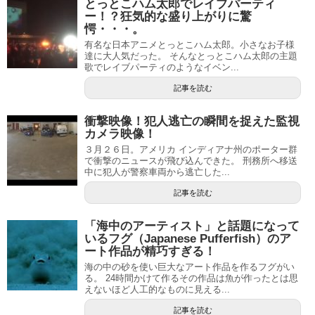
とっとこハム太郎でレイブパーティ
ー！？狂気的な盛り上がりに驚
愕・・・。
有名な日本アニメとっとこハム太郎。小さなお子様
達に大人気だった。 そんなとっとこハム太郎の主題
歌でレイブパーティのようなイベン...
記事を読む
衝撃映像！犯人逃亡の瞬間を捉えた監視
カメラ映像！
３月２６日。アメリカ インディアナ州のポーター群
で衝撃のニュースが飛び込んできた。 刑務所へ移送
中に犯人が警察車両から逃亡した...
記事を読む
「海中のアーティスト」と話題になって
いるフグ（Japanese Pufferfish）のア
ート作品が精巧すぎる！
海の中の砂を使い巨大なアート作品を作るフグがい
る。 24時間かけて作るその作品は魚が作ったとは思
えないほど人工的なものに見える...
記事を読む