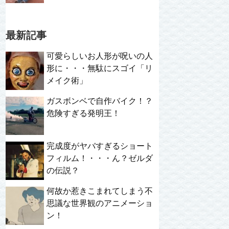
最新記事
可愛らしいお人形が呪いの人
形に・・・無駄にスゴイ「リ
メイク術」
ガスボンベで自作バイク！？
危険すぎる発明王！
完成度がヤバすぎるショート
フィルム！・・・ん？ゼルダ
の伝説？
何故か惹きこまれてしまう不
思議な世界観のアニメーショ
ン！