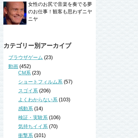
女性のお尻で音楽を奏でる夢
のお仕事！観客も思わずニヤ
ニヤ
カテゴリー別アーカイブ
ブラウザゲーム
(23)
動画
(452)
CM系
(23)
ショートフィルム系
(57)
スゴイ系
(206)
よくわからない系
(103)
感動系
(14)
検証・実験系
(106)
気持ちイイ系
(70)
衝撃系
(101)