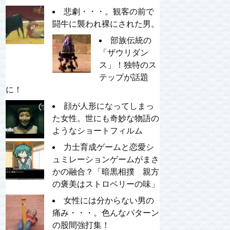
悲劇・・・。観客の前で
闘牛に襲われ裸にされた男。
部族伝統の
「ザウリダン
ス」！独特のス
テップが話題
に！
顔が人形になってしまっ
た女性。世にも奇妙な物語の
ようなショートフィルム
力士育成ゲームと恋愛シ
ュミレーションゲームがまさ
かの融合？「暗黒相撲 親方
の褒美はストロベリーの味」
女性には分からない男の
痛み・・・。色んなパターン
の股間強打集！