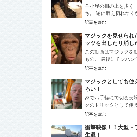
羊小屋の柵の上を歩く
ち。 遂に耐え切れなく
記事を読む
マジックを見せられ
ッツを出したり消し
この動画はマジックを
もの。 最後にチンパン
記事を読む
マジックとしても使
ろい！
家でお手軽にで切る実
クのトリックとして使え
記事を読む
衝撃映像！！大型ト
生還！