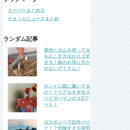
スーパーまとめ人
ナオッカニュースまとめ
ランダム記事
電池とガムを使って火
をおこす方法がスゴす
ぎる！旅のお供に欠か
せないアイテム！
ホントに紙に書いてる
の！？リアルすぎるス
パイダーマンの３Dア
ート！
ガスボンベで自作バイ
ク！？危険すぎる発明