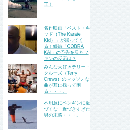
王！
名作映画「ベスト・キ
ッド（The Karate
Kid）」が帰ってく
る！続編「COBRA
KAI」の予告を見たフ
ァンの反応は？
みんな大好きテリー・
クルーズ（Terry
Crews）のマッソォな
曲が耳に残って困
る・・・。
不用意にペンギンに近
づくな！近づきすぎた
男の末路・・・。