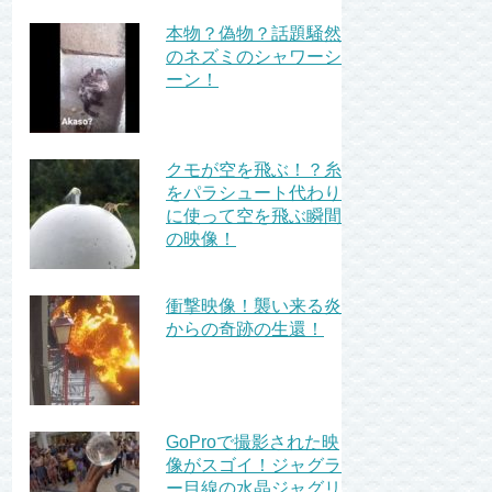
本物？偽物？話題騒然
のネズミのシャワーシ
ーン！
クモが空を飛ぶ！？糸
をパラシュート代わり
に使って空を飛ぶ瞬間
の映像！
衝撃映像！襲い来る炎
からの奇跡の生還！
GoProで撮影された映
像がスゴイ！ジャグラ
ー目線の水晶ジャグリ