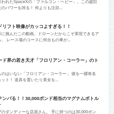
われたSpaceXの「ファルコン・ヘビー」。この超巨
のパワーを誇る！ 何よりも注目...
ドリフト映像がカッコよすぎる！！
影に挑んだこの動画。ドローンだからこそ実現できるア
。 レース場のコースに何台もの車が...
ード界の若き天才「フロリアン・コーラー」のト
ものはいない「フロリアン・コーラー」 彼を一躍有名
ット！ 道具を置いたり美女を...
ンパる！！30,000ポンド相当のマグナムボトル
・
のダンディーな店員さん。 手に持つのは30,000ポン