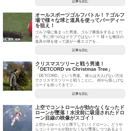
記事を読む
オールスポーツゴルフバトル！？ゴルフ
場で様々な球と道具を使ってバーディー
を狙え！
ゴルフ場に集まった男達。ゴルフ勝負をするようだ
が、手に持つのはクラブではない！？ 様々な種目の
道具や球を使って誰が一番スコアを...
記事を読む
クリスマスツリーと戦う男達！
「DETCORD vs Christmas Tree」
「DETCORD」という男達。 彼らは大人げない方法
でクリスマスツリーと戦うことに。 何やら怪しげな
コードを持ってきてツ...
記事を読む
上空でコントロールが効かなくなったド
ローンが墜落！水没前に吸湿されたドロ
ーン目線の映像がスゴイ！
上空からゆっくりと降下していくドローン。どうや
らコントロールが効かなくなり墜落しつつあるよう