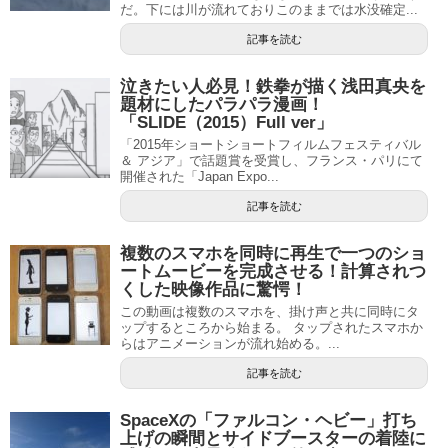
だ。下には川が流れておりこのままでは水没確定...
記事を読む
泣きたい人必見！鉄拳が描く浅田真央を
題材にしたパラパラ漫画！
「SLIDE（2015）Full ver」
「2015年ショートショートフィルムフェスティバル
＆ アジア」で話題賞を受賞し、フランス・パリにて
開催された「Japan Expo...
記事を読む
複数のスマホを同時に再生で一つのショ
ートムービーを完成させる！計算されつ
くした映像作品に驚愕！
この動画は複数のスマホを、掛け声と共に同時にタ
ップするところから始まる。 タップされたスマホか
らはアニメーションが流れ始める。...
記事を読む
SpaceXの「ファルコン・ヘビー」打ち
上げの瞬間とサイドブースターの着陸に