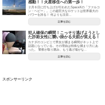
感動！！火星移住への第一歩！
２月６日に打ち上げが行われたSpaceXの「ファルコ
ン・ヘビー」。この超巨大なロケットは世界最大の
パワーを誇る！ 何よりも注目...
記事を読む
犯人確保の瞬間！こっそり逃げようとし
た詐欺女性に襲い掛かる天罰が笑える！
カナダのコンビニで男女が捕まる瞬間がネット上で
話題になっている。その理由は特殊な捕まり方にあ
った。 警察が取り囲み、もう逃げ場がな...
記事を読む
スポンサーリンク