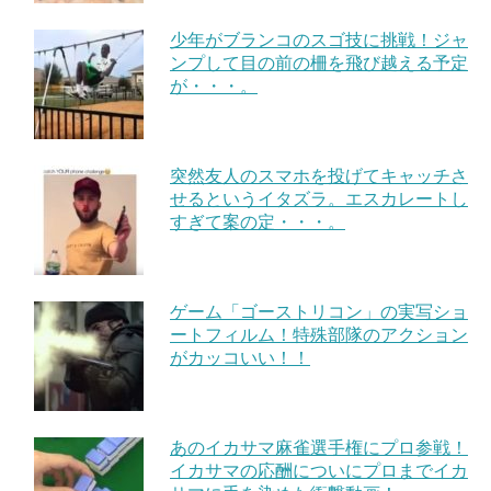
少年がブランコのスゴ技に挑戦！ジャ
ンプして目の前の柵を飛び越える予定
が・・・。
突然友人のスマホを投げてキャッチさ
せるというイタズラ。エスカレートし
すぎて案の定・・・。
ゲーム「ゴーストリコン」の実写ショ
ートフィルム！特殊部隊のアクション
がカッコいい！！
あのイカサマ麻雀選手権にプロ参戦！
イカサマの応酬についにプロまでイカ