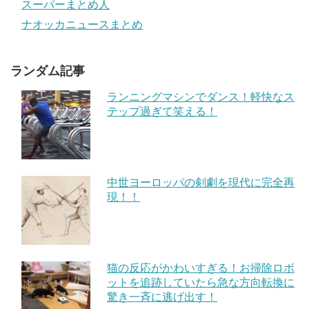
スーパーまとめ人
ナオッカニュースまとめ
ランダム記事
ランニングマシンでダンス！軽快なス
テップ過ぎて笑える！
中世ヨーロッパの剣劇を現代に完全再
現！！
猫の反応がかわいすぎる！お掃除ロボ
ットを追跡していたら急な方向転換に
驚き一斉に逃げ出す！