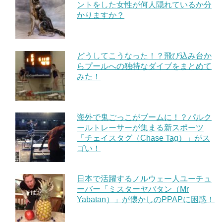
ントをした女性が何人隠れているか分
かりますか？
どうしてこうなった！？飛び込み台か
らプールへの独特なダイブをまとめて
みた！
海外で鬼ごっこがブームに！？パルク
ールトレーサーが集まる新スポーツ
「チェイスタグ（Chase Tag）」がス
ゴい！
日本で活躍するノルウェー人ユーチュ
ーバー「ミスターヤバタン（Mr
Yabatan）」が懐かしのPPAPに困惑！