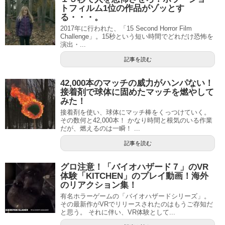
トフィルム1位の作品がゾッとす
る・・・。
2017年に行われた、「15 Second Horror Film
Challenge」。15秒という短い時間でどれだけ恐怖を
演出・...
記事を読む
42,000本のマッチの威力がハンパない！
接着剤で球体に固めたマッチを燃やして
みた！
接着剤を使い、球体にマッチ棒をくっつけていく。
その数何と42,000本！ かなり時間と根気のいる作業
だが、燃えるのは一瞬！ ...
記事を読む
グロ注意！「バイオハザード７」のVR
体験「KITCHEN」のプレイ動画！海外
のリアクション集！
有名ホラーゲームの「バイオハザードシリーズ」。
その最新作がVRでリリースされたのはもうご存知だ
と思う。 それに伴い、VR体験として...