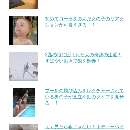
初めてコーラをのんだ女の子のリアク
ションが可愛すぎる！！
3匹の狼に囲まれた犬の奇跡の生還！
すばやい動きで狼を翻弄！
プールの飛び込みをレクチャーされて
いる男の子が直立不動のダイブを見せ
る！！
よく見たら狼じゃない！ボディーペイ